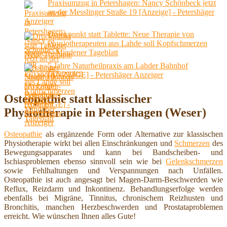
Praxisumzug in Petershagen: Nancy Schönbeck jetzt
an der Messlinger Straße 19 [Anzeige] - Petershäger
Anzeiger
Druckpunkt statt Tablette: Neue Therapie von
Physiotherapeuten aus Lahde soll Kopfschmerzen
stoppen - Mindener Tageblatt
5 Jahre Naturheilpraxis am Lahder Bahnhof
[ANZEIGE] - Petershäger Anzeiger
Osteopathie statt klassischer
Physiotherapie in Petershagen (Weser)
Osteopathie
als ergänzende Form oder Alternative zur klassischen
Physiotherapie wirkt bei allen Einschränkungen und
Schmerzen
des
Bewegungsapparates und kann bei Bandscheiben- und
Ischiasproblemen ebenso sinnvoll sein wie bei
Gelenkschmerzen
sowie Fehlhaltungen und Verspannungen nach Unfällen.
Osteopathie ist auch angesagt bei Magen-Darm-Beschwerden wie
Reflux, Reizdarm und Inkontinenz. Behandlungserfolge werden
ebenfalls bei Migräne, Tinnitus, chronischem Reizhusten und
Bronchitis, manchen Herzbeschwerden und Prostataproblemen
erreicht. Wie wünschen Ihnen alles Gute!