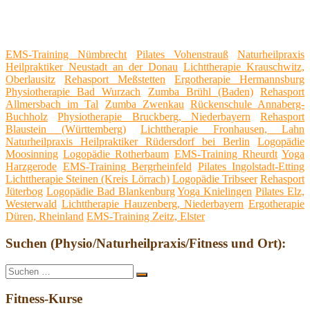
EMS-Training Nümbrecht
Pilates Vohenstrauß
Naturheilpraxis
Heilpraktiker Neustadt an der Donau
Lichttherapie Krauschwitz,
Oberlausitz
Rehasport Meßstetten
Ergotherapie Hermannsburg
Physiotherapie Bad Wurzach
Zumba Brühl (Baden)
Rehasport
Allmersbach im Tal
Zumba Zwenkau
Rückenschule Annaberg-
Buchholz
Physiotherapie Bruckberg, Niederbayern
Rehasport
Blaustein (Württemberg)
Lichttherapie Fronhausen, Lahn
Naturheilpraxis Heilpraktiker Rüdersdorf bei Berlin
Logopädie
Moosinning
Logopädie Rotherbaum
EMS-Training Rheurdt
Yoga
Harzgerode
EMS-Training Bergrheinfeld
Pilates Ingolstadt-Etting
Lichttherapie Steinen (Kreis Lörrach)
Logopädie Tribseer
Rehasport
Jüterbog
Logopädie Bad Blankenburg
Yoga Knielingen
Pilates Elz,
Westerwald
Lichttherapie Hauzenberg, Niederbayern
Ergotherapie
Düren, Rheinland
EMS-Training Zeitz, Elster
Suchen (Physio/Naturheilpraxis/Fitness und Ort):
Suche
Suchen
nach:
Fitness-Kurse