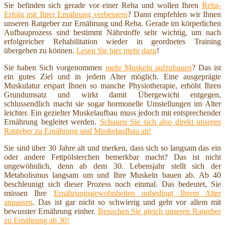
Sie befinden sich gerade vor einer Reha und wollen Ihren
Reha-
Erfolg mit Ihrer Ernährung verbessern
? Dann empfehlen wir Ihnen
unseren Ratgeber zur Ernährung und Reha. Gerade im körperlichen
Aufbauprozess sind bestimmt Nährstoffe sehr wichtig, um nach
erfolgreicher Rehabilitation wieder in geordnetes Training
übergehen zu können.
Lesen Sie hier mehr dazu
!
Sie haben Sich vorgenommen
mehr Muskeln aufzubauen
? Das ist
ein gutes Ziel und in jedem Alter möglich. Eine ausgeprägte
Muskulatur erspart Ihnen so manche Physiotherapie, erhöht Ihren
Grundumsatz und wirkt damit Übergewicht entgegen,
schlussendlich macht sie sogar hormonelle Umstellungen im Alter
leichter. Ein gezielter Muskelaufbau muss jedoch mit entsprechender
Ernährung begleitet werden.
Schauen Sie sich also direkt unseren
Ratgeber zu Ernährung und Muskelaufbau an!
Sie sind über 30 Jahre alt und merken, dass sich so langsam das ein
oder andere Fettpölsterchen bemerkbar macht? Das ist nicht
ungewöhnlich, denn ab dem 30. Lebensjahr stellt sich der
Metabolismus langsam um und Ihre Muskeln bauen ab. Ab 40
beschleunigt sich dieser Prozess noch einmal. Das bedeutet, Sie
müssen Ihre
Ernährungsgewohnheiten unbedingt Ihrem Alter
anpassen
. Das ist gar nicht so schwierig und geht vor allem mit
bewusster Ernährung einher.
Besuchen Sie gleich unseren Ratgeber
zu Ernährung ab 30!