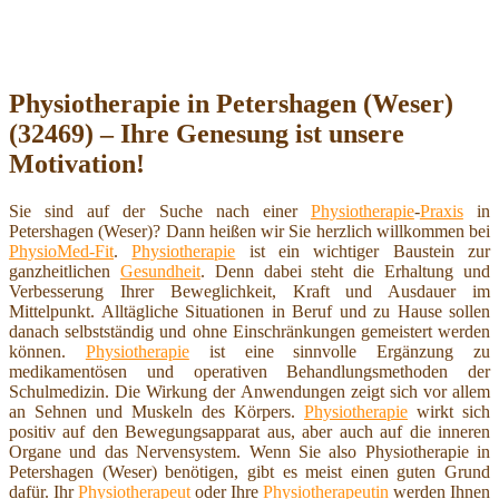
Physiotherapie in Petershagen (Weser)
(32469) – Ihre Genesung ist unsere
Motivation!
Sie sind auf der Suche nach einer
Physiotherapie
-
Praxis
in
Petershagen (Weser)? Dann heißen wir Sie herzlich willkommen bei
PhysioMed-Fit
.
Physiotherapie
ist ein wichtiger Baustein zur
ganzheitlichen
Gesundheit
. Denn dabei steht die Erhaltung und
Verbesserung Ihrer Beweglichkeit, Kraft und Ausdauer im
Mittelpunkt. Alltägliche Situationen in Beruf und zu Hause sollen
danach selbstständig und ohne Einschränkungen gemeistert werden
können.
Physiotherapie
ist eine sinnvolle Ergänzung zu
medikamentösen und operativen Behandlungsmethoden der
Schulmedizin. Die Wirkung der Anwendungen zeigt sich vor allem
an Sehnen und Muskeln des Körpers.
Physiotherapie
wirkt sich
positiv auf den Bewegungsapparat aus, aber auch auf die inneren
Organe und das Nervensystem. Wenn Sie also Physiotherapie in
Petershagen (Weser) benötigen, gibt es meist einen guten Grund
dafür. Ihr
Physiotherapeut
oder Ihre
Physiotherapeutin
werden Ihnen