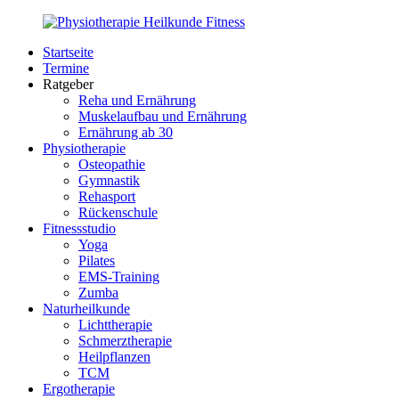
Zurück
zum
Startseite
Inhalt
PhysioMed-
Gesundheit
Termine
Fit.de
für
Ratgeber
Körper
Reha und Ernährung
und
Muskelaufbau und Ernährung
Geist
Ernährung ab 30
Physiotherapie
Osteopathie
Gymnastik
Rehasport
Rückenschule
Fitnessstudio
Yoga
Pilates
EMS-Training
Zumba
Naturheilkunde
Lichttherapie
Schmerztherapie
Heilpflanzen
TCM
Ergotherapie