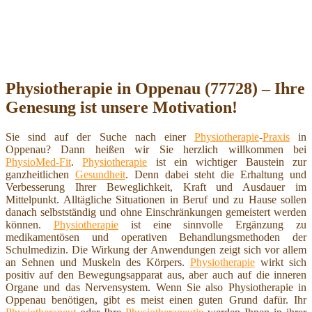
Physiotherapie in Oppenau (77728) – Ihre
Genesung ist unsere Motivation!
Sie sind auf der Suche nach einer
Physiotherapie
-
Praxis
in
Oppenau? Dann heißen wir Sie herzlich willkommen bei
PhysioMed-Fit
.
Physiotherapie
ist ein wichtiger Baustein zur
ganzheitlichen
Gesundheit
. Denn dabei steht die Erhaltung und
Verbesserung Ihrer Beweglichkeit, Kraft und Ausdauer im
Mittelpunkt. Alltägliche Situationen in Beruf und zu Hause sollen
danach selbstständig und ohne Einschränkungen gemeistert werden
können.
Physiotherapie
ist eine sinnvolle Ergänzung zu
medikamentösen und operativen Behandlungsmethoden der
Schulmedizin. Die Wirkung der Anwendungen zeigt sich vor allem
an Sehnen und Muskeln des Körpers.
Physiotherapie
wirkt sich
positiv auf den Bewegungsapparat aus, aber auch auf die inneren
Organe und das Nervensystem. Wenn Sie also Physiotherapie in
Oppenau benötigen, gibt es meist einen guten Grund dafür. Ihr