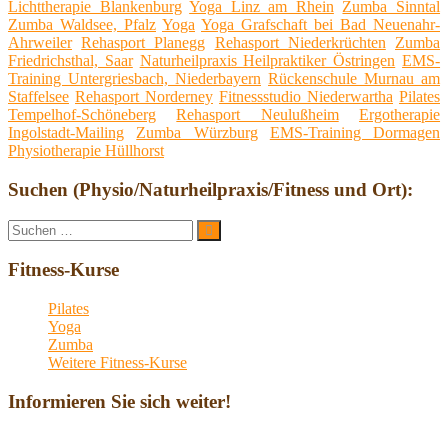
Lichttherapie Blankenburg
Yoga Linz am Rhein
Zumba Sinntal
Zumba Waldsee, Pfalz
Yoga
Yoga Grafschaft bei Bad Neuenahr-
Ahrweiler
Rehasport Planegg
Rehasport Niederkrüchten
Zumba
Friedrichsthal, Saar
Naturheilpraxis Heilpraktiker Östringen
EMS-
Training Untergriesbach, Niederbayern
Rückenschule Murnau am
Staffelsee
Rehasport Norderney
Fitnessstudio Niederwartha
Pilates
Tempelhof-Schöneberg
Rehasport Neulußheim
Ergotherapie
Ingolstadt-Mailing
Zumba Würzburg
EMS-Training Dormagen
Physiotherapie Hüllhorst
Suchen (Physio/Naturheilpraxis/Fitness und Ort):
Suche
Suchen
nach:
Fitness-Kurse
Pilates
Yoga
Zumba
Weitere Fitness-Kurse
Informieren Sie sich weiter!