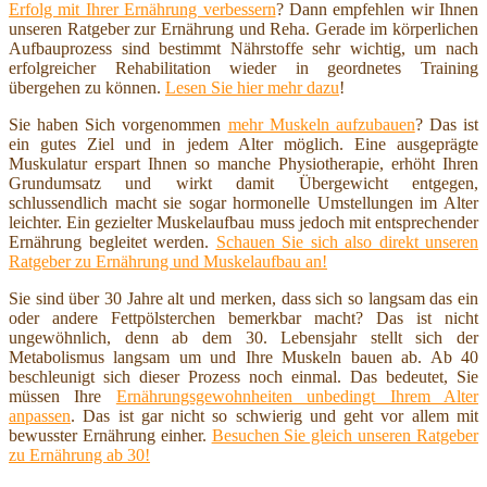
Erfolg mit Ihrer Ernährung verbessern
? Dann empfehlen wir Ihnen
unseren Ratgeber zur Ernährung und Reha. Gerade im körperlichen
Aufbauprozess sind bestimmt Nährstoffe sehr wichtig, um nach
erfolgreicher Rehabilitation wieder in geordnetes Training
übergehen zu können.
Lesen Sie hier mehr dazu
!
Sie haben Sich vorgenommen
mehr Muskeln aufzubauen
? Das ist
ein gutes Ziel und in jedem Alter möglich. Eine ausgeprägte
Muskulatur erspart Ihnen so manche Physiotherapie, erhöht Ihren
Grundumsatz und wirkt damit Übergewicht entgegen,
schlussendlich macht sie sogar hormonelle Umstellungen im Alter
leichter. Ein gezielter Muskelaufbau muss jedoch mit entsprechender
Ernährung begleitet werden.
Schauen Sie sich also direkt unseren
Ratgeber zu Ernährung und Muskelaufbau an!
Sie sind über 30 Jahre alt und merken, dass sich so langsam das ein
oder andere Fettpölsterchen bemerkbar macht? Das ist nicht
ungewöhnlich, denn ab dem 30. Lebensjahr stellt sich der
Metabolismus langsam um und Ihre Muskeln bauen ab. Ab 40
beschleunigt sich dieser Prozess noch einmal. Das bedeutet, Sie
müssen Ihre
Ernährungsgewohnheiten unbedingt Ihrem Alter
anpassen
. Das ist gar nicht so schwierig und geht vor allem mit
bewusster Ernährung einher.
Besuchen Sie gleich unseren Ratgeber
zu Ernährung ab 30!