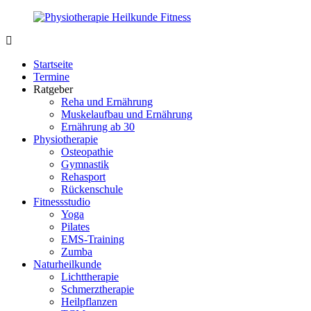
Zurück
zum
Inhalt
PhysioMed-
Gesundheit
Fit.de
für
Startseite
Körper
Termine
und
Ratgeber
Geist
Reha und Ernährung
Muskelaufbau und Ernährung
Ernährung ab 30
Physiotherapie
Osteopathie
Gymnastik
Rehasport
Rückenschule
Fitnessstudio
Yoga
Pilates
EMS-Training
Zumba
Naturheilkunde
Lichttherapie
Schmerztherapie
Heilpflanzen