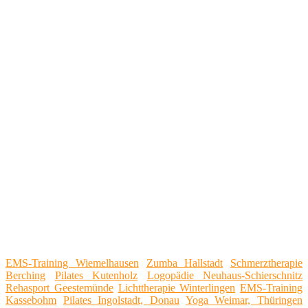
EMS-Training Wiemelhausen
Zumba Hallstadt
Schmerztherapie
Berching
Pilates Kutenholz
Logopädie Neuhaus-Schierschnitz
Rehasport Geestemünde
Lichttherapie Winterlingen
EMS-Training
Kassebohm
Pilates Ingolstadt, Donau
Yoga Weimar, Thüringen