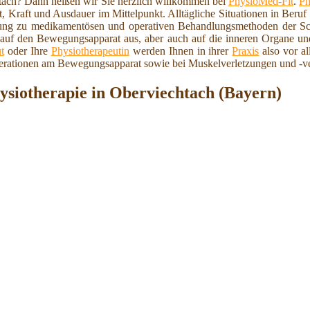
tach? Dann heißen wir Sie herzlich willkommen bei
PhysioMed-Fit
.
Ph
t, Kraft und Ausdauer im Mittelpunkt. Alltägliche Situationen in Beru
zung zu medikamentösen und operativen Behandlungsmethoden der Sc
v auf den Bewegungsapparat aus, aber auch auf die inneren Organe u
t
oder Ihre
Physiotherapeutin
werden Ihnen in ihrer
Praxis
also vor al
erationen am Bewegungsapparat sowie bei Muskelverletzungen und -ve
siotherapie in Oberviechtach (Bayern)