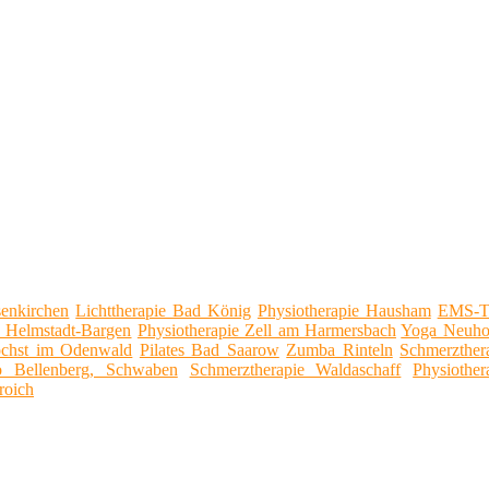
enkirchen
Lichttherapie Bad König
Physiotherapie Hausham
EMS-Tr
 Helmstadt-Bargen
Physiotherapie Zell am Harmersbach
Yoga Neuhof
öchst im Odenwald
Pilates Bad Saarow
Zumba Rinteln
Schmerzther
io Bellenberg, Schwaben
Schmerztherapie Waldaschaff
Physiothe
roich