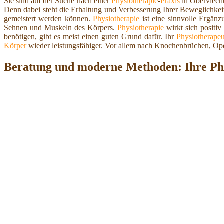
Sie sind auf der Suche nach einer
Physiotherapie
-
Praxis
in Oberviech
Denn dabei steht die Erhaltung und Verbesserung Ihrer Beweglichkei
gemeistert werden können.
Physiotherapie
ist eine sinnvolle Ergän
Sehnen und Muskeln des Körpers.
Physiotherapie
wirkt sich positi
benötigen, gibt es meist einen guten Grund dafür. Ihr
Physiotherapeu
Körper
wieder leistungsfähiger. Vor allem nach Knochenbrüchen, Op
Beratung und moderne Methoden: Ihre Phy