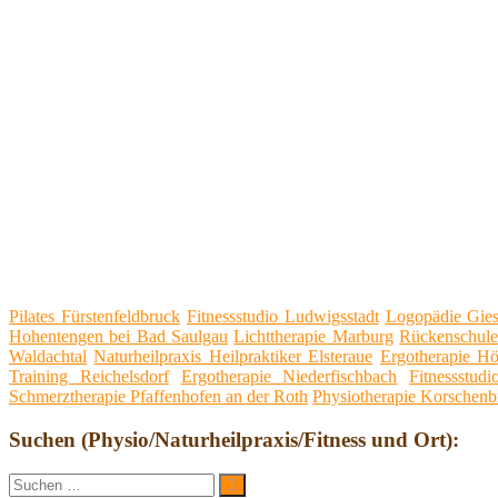
Pilates Fürstenfeldbruck
Fitnessstudio Ludwigsstadt
Logopädie Gies
Hohentengen bei Bad Saulgau
Lichttherapie Marburg
Rückenschule
Waldachtal
Naturheilpraxis Heilpraktiker Elsteraue
Ergotherapie H
Training Reichelsdorf
Ergotherapie Niederfischbach
Fitnessstud
Schmerztherapie Pfaffenhofen an der Roth
Physiotherapie Korschenb
Suchen (Physio/Naturheilpraxis/Fitness und Ort):
Suche
Suchen