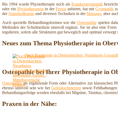
Bis 1994 wurde Physiotherapie noch als
Krankengymnastik
bezeichn
oder ein
Physiotherapeut
in der
Praxis
anbietet, hat mit
Gymnastik
zu
der
Naturheilkunde
und diversen Techniken in der
Massage
, aber au
Auch spezielle Behandlungsformen wie die
Osteopathie
spielen dahe
Methoden der Schulmedizin sinnvoll ergänzt. Sie ist also eine For
regulieren, sofern alle Strukturen gut beweglich und optimal versorgt 
Neues zum Thema Physiotherapie in Ober
Nach Praxisende in Dieterskirchen: Neunburgs Gesundhe
Osteopathie bei Ihrer Physiotherapie in O
Osteopathie
als ergänzende Form oder Alternative zur klassischen P
ebenso sinnvoll sein wie bei
Gelenkschmerzen
sowie Fehlhaltungen 
Behandlungserfolge werden ebenfalls bei Migräne, Tinnitus, chroni
Praxen in der Nähe: