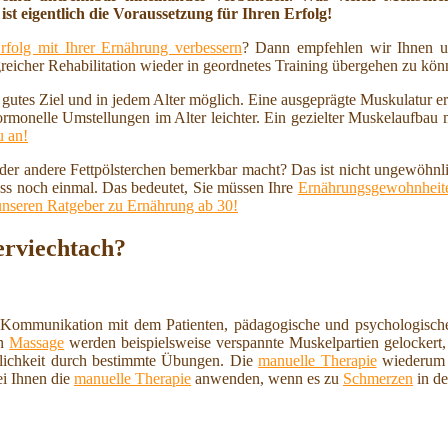
ist eigentlich die Voraussetzung für Ihren Erfolg!
rfolg mit Ihrer Ernährung verbessern
? Dann empfehlen wir Ihnen u
reicher Rehabilitation wieder in geordnetes Training übergehen zu kö
n gutes Ziel und in jedem Alter möglich. Eine ausgeprägte Muskulatur 
ormonelle Umstellungen im Alter leichter. Ein gezielter Muskelaufbau
u an!
 oder andere Fettpölsterchen bemerkbar macht? Das ist nicht ungewöhnl
ss noch einmal. Das bedeutet, Sie müssen Ihre
Ernährungsgewohnheite
unseren Ratgeber zu Ernährung ab 30!
erviechtach?
 Kommunikation mit dem Patienten, pädagogische und psychologische
en
Massage
werden beispielsweise verspannte Muskelpartien gelockert, 
lichkeit durch bestimmte Übungen. Die
manuelle Therapie
wiederum i
ei Ihnen die
manuelle Therapie
anwenden, wenn es zu
Schmerzen
in de