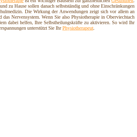
ysiotherapie
ist ein wichtiger Baustein zur ganzheitlichen
Gesundheit
.
f und zu Hause sollen danach selbstständig und ohne Einschränkungen
hulmedizin. Die Wirkung der Anwendungen zeigt sich vor allem an
nd das Nervensystem. Wenn Sie also Physiotherapie in Oberviechtach
lem dabei helfen, Ihre Selbstheilungskräfte zu aktivieren. So wird Ihr
rspannungen unterstützt Sie Ihr
Physiotherapeut
.