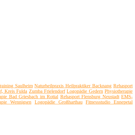
aining Saulheim
Naturheilpraxis Heilpraktiker Backnang
Rehasport
, Kreis Fulda
Zumba Frielendorf
Logopädie Gedern
Physiotherapie
apie Bad Griesbach im Rottal
Rehasport Flensburg Neustadt
EMS-
rapie Wennigsen
Logopädie Großharthau
Fitnessstudio Ennepetal