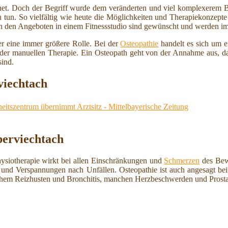
et. Doch der Begriff wurde dem veränderten und viel komplexerem Ber
 tun. So vielfältig wie heute die Möglichkeiten und Therapiekonzepte 
ch den Angeboten in einem Fitnessstudio sind gewünscht und werden imm
r eine immer größere Rolle. Bei der
Osteopathie
handelt es sich um e
m der manuellen Therapie. Ein Osteopath geht von der Annahme aus, d
sind.
viechtach
itszentrum übernimmt Arztsitz - Mittelbayerische Zeitung
berviechtach
hysiotherapie wirkt bei allen Einschränkungen und
Schmerzen
des Bew
und Verspannungen nach Unfällen. Osteopathie ist auch angesagt b
schem Reizhusten und Bronchitis, manchen Herzbeschwerden und Prosta