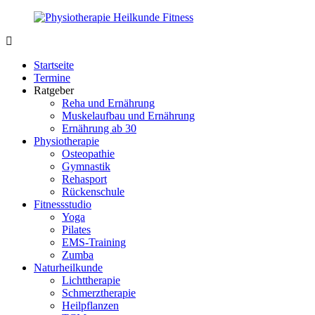
Zurück
zum
Inhalt
PhysioMed-
Gesundheit
Fit.de
für
Startseite
Körper
Termine
und
Ratgeber
Geist
Reha und Ernährung
Muskelaufbau und Ernährung
Ernährung ab 30
Physiotherapie
Osteopathie
Gymnastik
Rehasport
Rückenschule
Fitnessstudio
Yoga
Pilates
EMS-Training
Zumba
Naturheilkunde
Lichttherapie
Schmerztherapie
Heilpflanzen