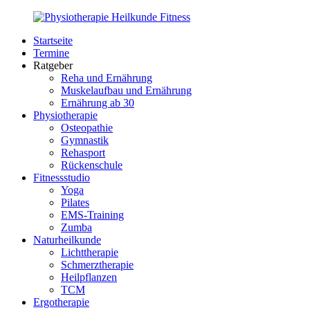
Zurück
zum
Startseite
Inhalt
PhysioMed-
Gesundheit
Termine
Fit.de
für
Ratgeber
Körper
Reha und Ernährung
und
Muskelaufbau und Ernährung
Geist
Ernährung ab 30
Physiotherapie
Osteopathie
Gymnastik
Rehasport
Rückenschule
Fitnessstudio
Yoga
Pilates
EMS-Training
Zumba
Naturheilkunde
Lichttherapie
Schmerztherapie
Heilpflanzen
TCM
Ergotherapie