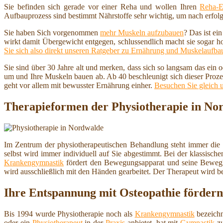
Sie befinden sich gerade vor einer Reha und wollen Ihren
Reha-E
Aufbauprozess sind bestimmt Nährstoffe sehr wichtig, um nach erfolg
Sie haben Sich vorgenommen
mehr Muskeln aufzubauen
? Das ist ei
wirkt damit Übergewicht entgegen, schlussendlich macht sie sogar h
Sie sich also direkt unseren Ratgeber zu Ernährung und Muskelaufba
Sie sind über 30 Jahre alt und merken, dass sich so langsam das ein
um und Ihre Muskeln bauen ab. Ab 40 beschleunigt sich dieser Proze
geht vor allem mit bewusster Ernährung einher.
Besuchen Sie gleich 
Therapieformen der Physiotherapie in No
Im Zentrum der physiotherapeutischen Behandlung steht immer die
selbst wird immer individuell auf Sie abgestimmt. Bei der klassisch
Krankengymnastik
fördert den Bewegungsapparat und seine Beweg
wird ausschließlich mit den Händen gearbeitet. Der Therapeut wird b
Ihre Entspannung mit Osteopathie fördern
Bis 1994 wurde Physiotherapie noch als
Krankengymnastik
bezeichn
oder ein
Physiotherapeut
in der
Praxis
anbietet, hat mit
Gymnastik
zu