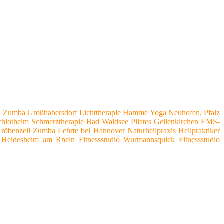
n
Zumba Großhabersdorf
Lichttherapie Hamme
Yoga Neuhofen, Pfalz
chlotheim
Schmerztherapie Bad Waldsee
Pilates Geilenkirchen
EMS-
röbenzell
Zumba Lehrte bei Hannover
Naturheilpraxis Heilpraktiker
 Heidesheim am Rhein
Fitnessstudio Wurmannsquick
Fitnessstudio