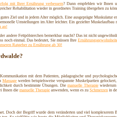
rfolg mit Ihrer Ernährung verbessern
? Dann empfehlen wir Ihnen u
reicher Rehabilitation wieder in geordnetes Training übergehen zu kö
n gutes Ziel und in jedem Alter möglich. Eine ausgeprägte Muskulatur 
ormonelle Umstellungen im Alter leichter. Ein gezielter Muskelaufbau
u an!
 oder andere Fettpölsterchen bemerkbar macht? Das ist nicht ungewöhnl
ss noch einmal. Das bedeutet, Sie müssen Ihre
Ernährungsgewohnheite
unseren Ratgeber zu Ernährung ab 30!
rdwalde?
 Kommunikation mit dem Patienten, pädagogische und psychologische
en
Massage
werden beispielsweise verspannte Muskelpartien gelockert, 
lichkeit durch bestimmte Übungen. Die
manuelle Therapie
wiederum i
ei Ihnen die
manuelle Therapie
anwenden, wenn es zu
Schmerzen
in de
et. Doch der Begriff wurde dem veränderten und viel komplexerem Ber
 tun. So vielfältig wie heute die Möglichkeiten und Therapiekonzepte 