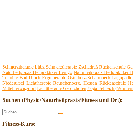
Schmerztherapie Lübz
Schmerztherapie Zschadraß
Rückenschule Ga
Naturheilpraxis Heilpraktiker Lemgo
Naturheilpraxis Heilpraktiker 
Training Bad Urach
Ergotherapie Osterholz-Scharmbeck
Logopädie
Niederursel
Lichttherapie Rauschenberg, Hessen
Rückenschule Hes
Mittelherwigsdorf
Lichttherapie Gerolzhofen
Yoga Fellbach (Württem
Suchen (Physio/Naturheilpraxis/Fitness und Ort):
Suche
Suchen
nach:
Fitness-Kurse