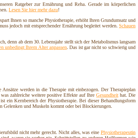
nseren Ratgeber zur Ernährung und Reha. Gerade im körperlichen
nnen.
Lesen Sie hier mehr dazu
!
erspart Ihnen so manche Physiotherapie, erhöht Ihren Grundumsatz und
 muss jedoch mit entsprechender Ernährung begleitet werden.
Schauen
ich, denn ab dem 30. Lebensjahr stellt sich der Metabolismus langsam
n unbedingt Ihrem Alter anpassen
. Das ist gar nicht so schwierig und
 Ansätze werden in die Therapie mit einbezogen. Der Therapieplan
was zahlreiche weitere positive Effekte auf Ihre
Gesundheit
hat. Die
st ein Kernbereich der Physiotherapie. Bei dieser Behandlungsform
n Gelenken und Muskeln kommt oder bei Blockierungen.
ufsbild nicht mehr gerecht. Nicht alles, was eine
Physiotherapeutin
sind, waren sie vorher nie. Schnittstellen zu anderen Heilformen wie