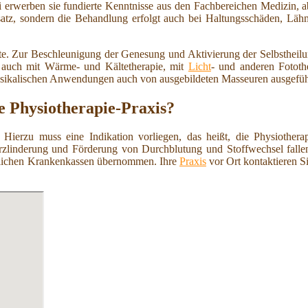
ei erwerben sie fundierte Kenntnisse aus den Fachbereichen Medizin, 
nsatz, sondern die Behandlung erfolgt auch bei Haltungsschäden, L
ote. Zur Beschleunigung der Genesung und Aktivierung der Selbstheil
e auch mit Wärme- und Kältetherapie, mit
Licht
- und anderen Fototh
ysikalischen Anwendungen auch von ausgebildeten Masseuren ausgefüh
ge Physiotherapie-Praxis?
 Hierzu muss eine Indikation vorliegen, das heißt, die Physiothera
zlinderung und Förderung von Durchblutung und Stoffwechsel fallen 
etzlichen Krankenkassen übernommen. Ihre
Praxis
vor Ort kontaktieren S