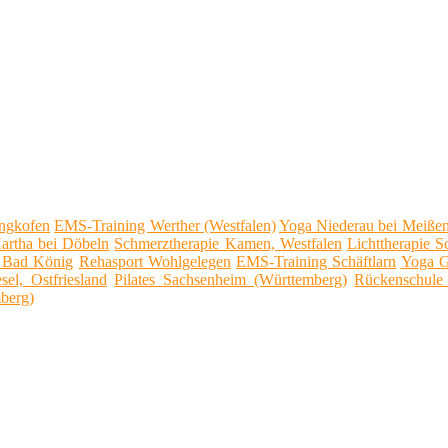
ngkofen
EMS-Training Werther (Westfalen)
Yoga Niederau bei Meiße
Hartha bei Döbeln
Schmerztherapie Kamen, Westfalen
Lichttherapie S
 Bad König
Rehasport Wohlgelegen
EMS-Training Schäftlarn
Yoga G
el, Ostfriesland
Pilates Sachsenheim (Württemberg)
Rückenschule
berg)