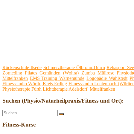
Rückenschule Ilsede
Schmerztherapie Ölbronn-Dürrn
Rehasport See
Zorneding
Pilates Gemünden (Wohra)
Zumba Müllrose
Physioth
Mittelfranken
EMS-Training Warnemünde
Logopädie Wahlstedt
Ph
Fitnessstudio Wörth, Kreis Erding
Fitnessstudio Leutenbach (Württe
Physiotherapie Fürth
Lichttherapie Adelsdorf, Mittelfranken
Suchen (Physio/Naturheilpraxis/Fitness und Ort):
Suche
Suchen
nach:
Fitness-Kurse