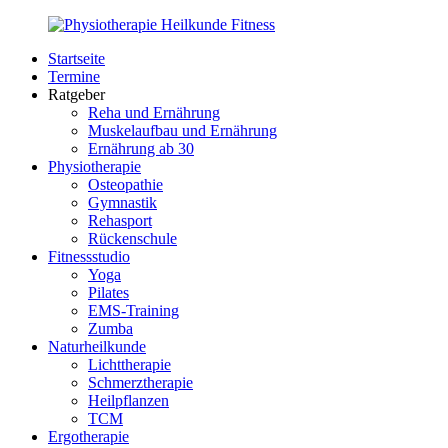
Zurück
zum
Startseite
Inhalt
PhysioMed-
Gesundheit
Termine
Fit.de
für
Ratgeber
Körper
Reha und Ernährung
und
Muskelaufbau und Ernährung
Geist
Ernährung ab 30
Physiotherapie
Osteopathie
Gymnastik
Rehasport
Rückenschule
Fitnessstudio
Yoga
Pilates
EMS-Training
Zumba
Naturheilkunde
Lichttherapie
Schmerztherapie
Heilpflanzen
TCM
Ergotherapie