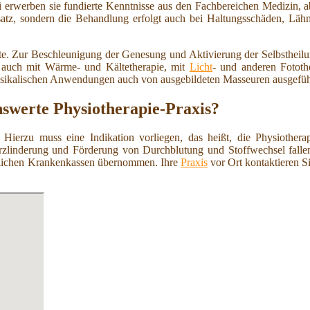
ei erwerben sie fundierte Kenntnisse aus den Fachbereichen Medizin, 
nsatz, sondern die Behandlung erfolgt auch bei Haltungsschäden, L
ote. Zur Beschleunigung der Genesung und Aktivierung der Selbstheil
e auch mit Wärme- und Kältetherapie, mit
Licht
- und anderen Fototh
ysikalischen Anwendungen auch von ausgebildeten Masseuren ausgefüh
nswerte Physiotherapie-Praxis?
 Hierzu muss eine Indikation vorliegen, das heißt, die Physiothera
zlinderung und Förderung von Durchblutung und Stoffwechsel fallen 
etzlichen Krankenkassen übernommen. Ihre
Praxis
vor Ort kontaktieren S