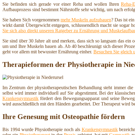
Sie befinden sich gerade vor einer Reha und wollen Ihren
Reha-E
Aufbauprozess sind bestimmt Nährstoffe sehr wichtig, um nach erfolg
Sie haben Sich vorgenommen
mehr Muskeln aufzubauen
? Das ist ei
wirkt damit Übergewicht entgegen, schlussendlich macht sie sogar h
Sie sich also direkt unseren Ratgeber zu Ernährung und Muskelaufba
Sie sind über 30 Jahre alt und merken, dass sich so langsam das ein
um und Ihre Muskeln bauen ab. Ab 40 beschleunigt sich dieser Proze
geht vor allem mit bewusster Ernährung einher.
Besuchen Sie gleich 
Therapieformen der Physiotherapie in Nie
Im Zentrum der physiotherapeutischen Behandlung steht immer die
selbst wird immer individuell auf Sie abgestimmt. Bei der klassisch
Krankengymnastik
fördert den Bewegungsapparat und seine Beweg
wird ausschließlich mit den Händen gearbeitet. Der Therapeut wird b
Ihre Genesung mit Osteopathie fördern
Bis 1994 wurde Physiotherapie noch als
Krankengymnastik
bezeichn
oder ein
Physiotherapeut
in der
Praxis
anbietet, hat mit
Gymnastik
zu