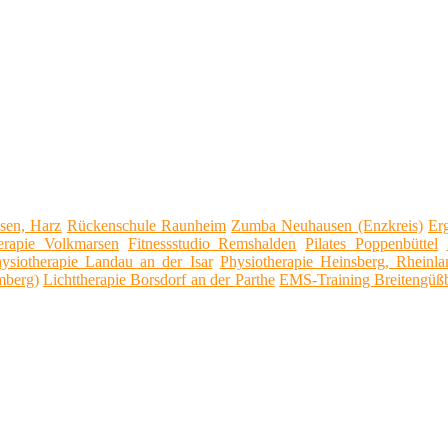
sen, Harz
Rückenschule Raunheim
Zumba Neuhausen (Enzkreis)
Er
erapie Volkmarsen
Fitnessstudio Remshalden
Pilates Poppenbüttel
ysiotherapie Landau an der Isar
Physiotherapie Heinsberg, Rheinla
mberg)
Lichttherapie Borsdorf an der Parthe
EMS-Training Breitengüß