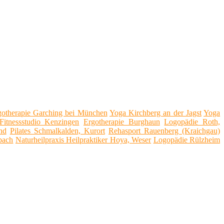
gotherapie Garching bei München
Yoga Kirchberg an der Jagst
Yoga
Fitnessstudio Kenzingen
Ergotherapie Burghaun
Logopädie Roth,
nd
Pilates Schmalkalden, Kurort
Rehasport Rauenberg (Kraichgau)
bach
Naturheilpraxis Heilpraktiker Hoya, Weser
Logopädie Rülzheim