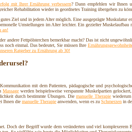
rfolg mit Ihrer Ernährung verbessern
? Dann empfehlen wir Ihnen u
reicher Rehabilitation wieder in geordnetes Training übergehen zu kö
n gutes Ziel und in jedem Alter möglich. Eine ausgeprägte Muskulatur 
ormonelle Umstellungen im Alter leichter. Ein gezielter Muskelaufbau
u an!
 oder andere Fettpölsterchen bemerkbar macht? Das ist nicht ungewöhnl
ss noch einmal. Das bedeutet, Sie müssen Ihre
Ernährungsgewohnheite
unseren Ratgeber zu Ernährung ab 30!
derursel?
 Kommunikation mit dem Patienten, pädagogische und psychologische
en
Massage
werden beispielsweise verspannte Muskelpartien gelockert, 
lichkeit durch bestimmte Übungen. Die
manuelle Therapie
wiederum i
ei Ihnen die
manuelle Therapie
anwenden, wenn es zu
Schmerzen
in de
et. Doch der Begriff wurde dem veränderten und viel komplexerem Ber
 tun. So vielfältig wie heute die Möglichkeiten und Therapiekonzepte 