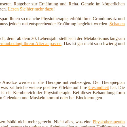
nseren Ratgeber zur Ernährung und Reha. Gerade im körperlichen
nnen.
Lesen Sie hier mehr dazu
!
erspart Ihnen so manche Physiotherapie, erhöht Ihren Grundumsatz und
 muss jedoch mit entsprechender Ernährung begleitet werden.
Schauen
ich, denn ab dem 30. Lebensjahr stellt sich der Metabolismus langsam
n unbedingt Ihrem Alter anpassen
. Das ist gar nicht so schwierig und
 Ansätze werden in die Therapie mit einbezogen. Der Therapieplan
was zahlreiche weitere positive Effekte auf Ihre
Gesundheit
hat. Die
st ein Kernbereich der Physiotherapie. Bei dieser Behandlungsform
n Gelenken und Muskeln kommt oder bei Blockierungen.
ufsbild nicht mehr gerecht. Nicht alles, was eine
Physiotherapeutin
sind, waren sie vorher nie. Schnittstellen zu anderen Heilformen wie