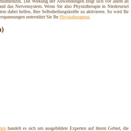
hulmedizin. Die Wirkung der Anwendungen zeigt sich vor allem an
und das Nervensystem. Wenn Sie also Physiotherapie in Niederursel
lem dabei helfen, Ihre Selbstheilungskräfte zu aktivieren. So wird Ihr
rspannungen unterstützt Sie Ihr
Physiotherapeut
.
n)
ten
handelt es sich um ausgebildete Experten auf ihrem Gebiet, die