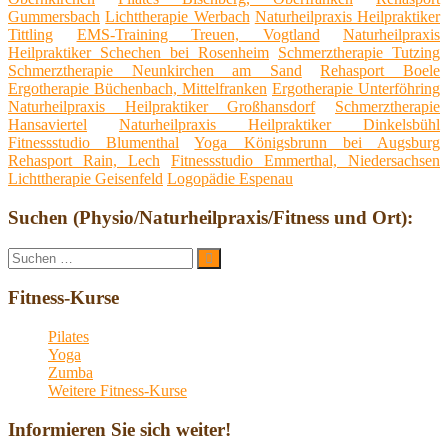
Gummersbach
Lichttherapie Werbach
Naturheilpraxis Heilpraktiker
Tittling
EMS-Training Treuen, Vogtland
Naturheilpraxis
Heilpraktiker Schechen bei Rosenheim
Schmerztherapie Tutzing
Schmerztherapie Neunkirchen am Sand
Rehasport Boele
Ergotherapie Büchenbach, Mittelfranken
Ergotherapie Unterföhring
Naturheilpraxis Heilpraktiker Großhansdorf
Schmerztherapie
Hansaviertel
Naturheilpraxis Heilpraktiker Dinkelsbühl
Fitnessstudio Blumenthal
Yoga Königsbrunn bei Augsburg
Rehasport Rain, Lech
Fitnessstudio Emmerthal, Niedersachsen
Lichttherapie Geisenfeld
Logopädie Espenau
Suchen (Physio/Naturheilpraxis/Fitness und Ort):
Suche
Suchen
nach:
Fitness-Kurse
Pilates
Yoga
Zumba
Weitere Fitness-Kurse
Informieren Sie sich weiter!