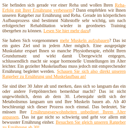
Sie befinden sich gerade vor einer Reha und wollen Ihren
Reha-
Erfolg mit Ihrer Ernährung verbessern
? Dann empfehlen wir Ihnen
unseren Ratgeber zur Ernährung und Reha. Gerade im körperlichen
Aufbauprozess sind bestimmt Nährstoffe sehr wichtig, um nach
erfolgreicher Rehabilitation wieder in geordnetes Training
übergehen zu können.
Lesen Sie hier mehr dazu
!
Sie haben Sich vorgenommen
mehr Muskeln aufzubauen
? Das ist
ein gutes Ziel und in jedem Alter möglich. Eine ausgeprägte
Muskulatur erspart Ihnen so manche Physiotherapie, erhöht Ihren
Grundumsatz und wirkt damit Übergewicht entgegen,
schlussendlich macht sie sogar hormonelle Umstellungen im Alter
leichter. Ein gezielter Muskelaufbau muss jedoch mit entsprechender
Ernährung begleitet werden.
Schauen Sie sich also direkt unseren
Ratgeber zu Ernährung und Muskelaufbau an!
Sie sind über 30 Jahre alt und merken, dass sich so langsam das ein
oder andere Fettpölsterchen bemerkbar macht? Das ist nicht
ungewöhnlich, denn ab dem 30. Lebensjahr stellt sich der
Metabolismus langsam um und Ihre Muskeln bauen ab. Ab 40
beschleunigt sich dieser Prozess noch einmal. Das bedeutet, Sie
müssen Ihre
Ernährungsgewohnheiten unbedingt Ihrem Alter
anpassen
. Das ist gar nicht so schwierig und geht vor allem mit
bewusster Ernährung einher.
Besuchen Sie gleich unseren Ratgeber
zu Ernährung ab 30!