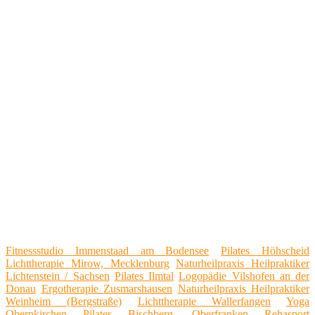
Fitnessstudio Immenstaad am Bodensee
Pilates Höhscheid
Lichttherapie Mirow, Mecklenburg
Naturheilpraxis Heilpraktiker
Lichtenstein / Sachsen
Pilates Ilmtal
Logopädie Vilshofen an der
Donau
Ergotherapie Zusmarshausen
Naturheilpraxis Heilpraktiker
Weinheim (Bergstraße)
Lichttherapie Wallerfangen
Yoga
Obernkirchen
Pilates Bischberg, Oberfranken
Rehasport