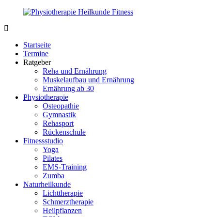
Zurück
zum
Inhalt
PhysioMed-
Gesundheit
Fit.de
für
Startseite
Körper
Termine
und
Ratgeber
Geist
Reha und Ernährung
Muskelaufbau und Ernährung
Ernährung ab 30
Physiotherapie
Osteopathie
Gymnastik
Rehasport
Rückenschule
Fitnessstudio
Yoga
Pilates
EMS-Training
Zumba
Naturheilkunde
Lichttherapie
Schmerztherapie
Heilpflanzen