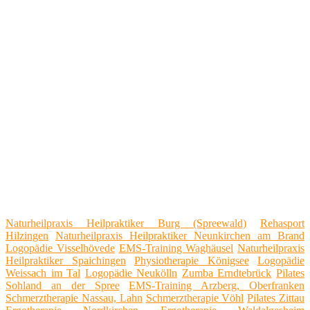
Naturheilpraxis Heilpraktiker Burg (Spreewald)
Rehasport
Hilzingen
Naturheilpraxis Heilpraktiker Neunkirchen am Brand
Logopädie Visselhövede
EMS-Training Waghäusel
Naturheilpraxis
Heilpraktiker Spaichingen
Physiotherapie Königsee
Logopädie
Weissach im Tal
Logopädie Neukölln
Zumba Erndtebrück
Pilates
Sohland an der Spree
EMS-Training Arzberg, Oberfranken
Schmerztherapie Nassau, Lahn
Schmerztherapie Vöhl
Pilates Zittau