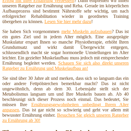
Erfolg mit Ihrer Ernährung verbessern
? Dann empfehlen wir Ihnen
unseren Ratgeber zur Ernährung und Reha. Gerade im körperlichen
Aufbauprozess sind bestimmt Nährstoffe sehr wichtig, um nach
erfolgreicher Rehabilitation wieder in geordnetes Training
übergehen zu können.
Lesen Sie hier mehr dazu
!
Sie haben Sich vorgenommen
mehr Muskeln aufzubauen
? Das ist
ein gutes Ziel und in jedem Alter möglich. Eine ausgeprägte
Muskulatur erspart Ihnen so manche Physiotherapie, erhöht Ihren
Grundumsatz und wirkt damit Übergewicht entgegen,
schlussendlich macht sie sogar hormonelle Umstellungen im Alter
leichter. Ein gezielter Muskelaufbau muss jedoch mit entsprechender
Ernährung begleitet werden.
Schauen Sie sich also direkt unseren
Ratgeber zu Ernährung und Muskelaufbau an!
Sie sind über 30 Jahre alt und merken, dass sich so langsam das ein
oder andere Fettpölsterchen bemerkbar macht? Das ist nicht
ungewöhnlich, denn ab dem 30. Lebensjahr stellt sich der
Metabolismus langsam um und Ihre Muskeln bauen ab. Ab 40
beschleunigt sich dieser Prozess noch einmal. Das bedeutet, Sie
müssen Ihre
Ernährungsgewohnheiten unbedingt Ihrem Alter
anpassen
. Das ist gar nicht so schwierig und geht vor allem mit
bewusster Ernährung einher.
Besuchen Sie gleich unseren Ratgeber
zu Ernährung ab 30!