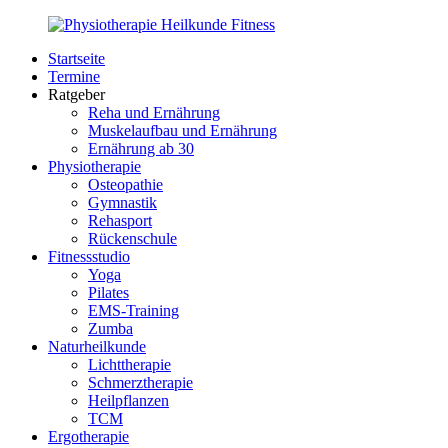
Zurück
zum
Startseite
Inhalt
PhysioMed-
Gesundheit
Termine
Fit.de
für
Ratgeber
Körper
Reha und Ernährung
und
Muskelaufbau und Ernährung
Geist
Ernährung ab 30
Physiotherapie
Osteopathie
Gymnastik
Rehasport
Rückenschule
Fitnessstudio
Yoga
Pilates
EMS-Training
Zumba
Naturheilkunde
Lichttherapie
Schmerztherapie
Heilpflanzen
TCM
Ergotherapie