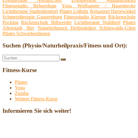
Ergotherapie Nordkirchen
Ergotherapie Waldalgesheim
Fitnessstudio Belgershain
Yoga Wolfsanger / Hasenhecke
Lichttherapie Stadtoldendorf
Pilates Lößnitz
Rehasport Harsewinkel
Schmerztherapie Gnarrenburg
Fitnessstudio Kierspe
Rückenschule
Pocking
Rückenschule Billwerder
Lichttherapie Waldbröl
Pilates
Altenstadt, Iller
Naturheilpraxis Heilpraktiker Schönwalde-Glien
Pilates Schwieberdingen
Suchen (Physio/Naturheilpraxis/Fitness und Ort):
Suche
Suchen
nach:
Fitness-Kurse
Pilates
Yoga
Zumba
Weitere Fitness-Kurse
Informieren Sie sich weiter!