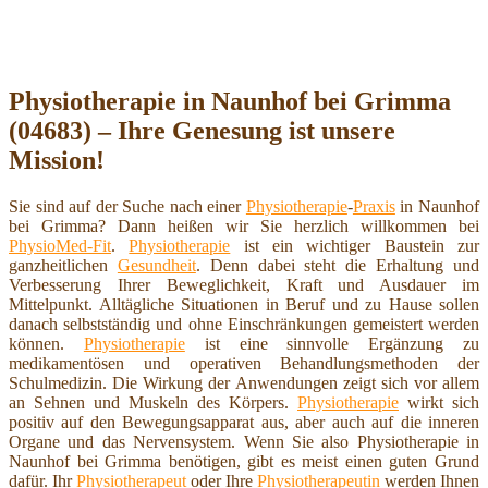
Physiotherapie in Naunhof bei Grimma
(04683) – Ihre Genesung ist unsere
Mission!
Sie sind auf der Suche nach einer
Physiotherapie
-
Praxis
in Naunhof
bei Grimma? Dann heißen wir Sie herzlich willkommen bei
PhysioMed-Fit
.
Physiotherapie
ist ein wichtiger Baustein zur
ganzheitlichen
Gesundheit
. Denn dabei steht die Erhaltung und
Verbesserung Ihrer Beweglichkeit, Kraft und Ausdauer im
Mittelpunkt. Alltägliche Situationen in Beruf und zu Hause sollen
danach selbstständig und ohne Einschränkungen gemeistert werden
können.
Physiotherapie
ist eine sinnvolle Ergänzung zu
medikamentösen und operativen Behandlungsmethoden der
Schulmedizin. Die Wirkung der Anwendungen zeigt sich vor allem
an Sehnen und Muskeln des Körpers.
Physiotherapie
wirkt sich
positiv auf den Bewegungsapparat aus, aber auch auf die inneren
Organe und das Nervensystem. Wenn Sie also Physiotherapie in
Naunhof bei Grimma benötigen, gibt es meist einen guten Grund
dafür. Ihr
Physiotherapeut
oder Ihre
Physiotherapeutin
werden Ihnen