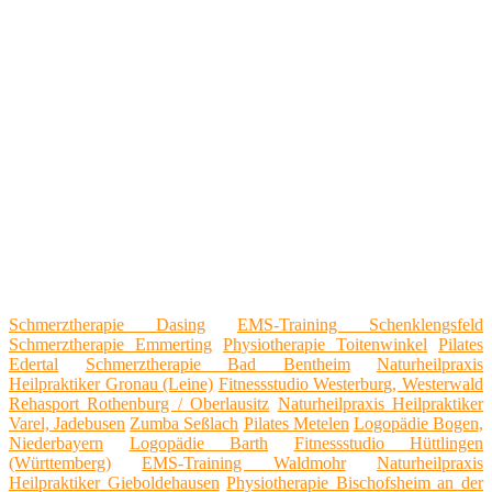
Schmerztherapie Dasing
EMS-Training Schenklengsfeld
Schmerztherapie Emmerting
Physiotherapie Toitenwinkel
Pilates
Edertal
Schmerztherapie Bad Bentheim
Naturheilpraxis
Heilpraktiker Gronau (Leine)
Fitnessstudio Westerburg, Westerwald
Rehasport Rothenburg / Oberlausitz
Naturheilpraxis Heilpraktiker
Varel, Jadebusen
Zumba Seßlach
Pilates Metelen
Logopädie Bogen,
Niederbayern
Logopädie Barth
Fitnessstudio Hüttlingen
(Württemberg)
EMS-Training Waldmohr
Naturheilpraxis
Heilpraktiker Gieboldehausen
Physiotherapie Bischofsheim an der