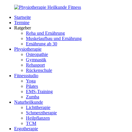
Zurück
zum
Startseite
Inhalt
PhysioMed-
Gesundheit
Termine
Fit.de
für
Ratgeber
Körper
Reha und Ernährung
und
Muskelaufbau und Ernährung
Geist
Ernährung ab 30
Physiotherapie
Osteopathie
Gymnastik
Rehasport
Rückenschule
Fitnessstudio
Yoga
Pilates
EMS-Training
Zumba
Naturheilkunde
Lichttherapie
Schmerztherapie
Heilpflanzen
TCM
Ergotherapie