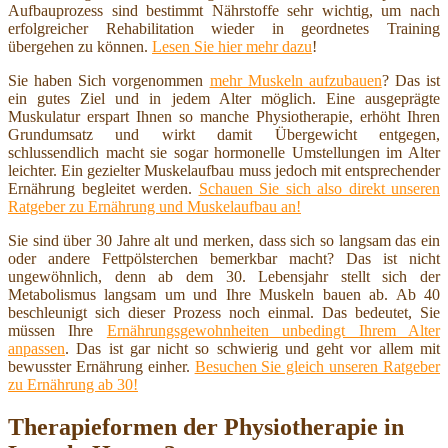
Aufbauprozess sind bestimmt Nährstoffe sehr wichtig, um nach
erfolgreicher Rehabilitation wieder in geordnetes Training
übergehen zu können.
Lesen Sie hier mehr dazu
!
Sie haben Sich vorgenommen
mehr Muskeln aufzubauen
? Das ist
ein gutes Ziel und in jedem Alter möglich. Eine ausgeprägte
Muskulatur erspart Ihnen so manche Physiotherapie, erhöht Ihren
Grundumsatz und wirkt damit Übergewicht entgegen,
schlussendlich macht sie sogar hormonelle Umstellungen im Alter
leichter. Ein gezielter Muskelaufbau muss jedoch mit entsprechender
Ernährung begleitet werden.
Schauen Sie sich also direkt unseren
Ratgeber zu Ernährung und Muskelaufbau an!
Sie sind über 30 Jahre alt und merken, dass sich so langsam das ein
oder andere Fettpölsterchen bemerkbar macht? Das ist nicht
ungewöhnlich, denn ab dem 30. Lebensjahr stellt sich der
Metabolismus langsam um und Ihre Muskeln bauen ab. Ab 40
beschleunigt sich dieser Prozess noch einmal. Das bedeutet, Sie
müssen Ihre
Ernährungsgewohnheiten unbedingt Ihrem Alter
anpassen
. Das ist gar nicht so schwierig und geht vor allem mit
bewusster Ernährung einher.
Besuchen Sie gleich unseren Ratgeber
zu Ernährung ab 30!
Therapieformen der Physiotherapie in