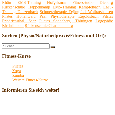
Rhön
EMS-Training Hofgeismar
Fitnessstudio Dieburg
Rückenschule Trappenkamp
EMS-Training Kämpfelbach
EMS-
Training Dietzenbach
Schmerztherapie Egling bei Wolfratshausen
Pilates Hohenwart, Paar
Physiotherapie Ergoldsbach
Pilates
Friedrichsthal, Saar
Pilates Sonneberg, Thüringen
Logopädie
Kirchditmold
Rückenschule Charlottenburg
Suchen (Physio/Naturheilpraxis/Fitness und Ort):
Suche
Suchen
nach:
Fitness-Kurse
Pilates
Yoga
Zumba
Weitere Fitness-Kurse
Informieren Sie sich weiter!