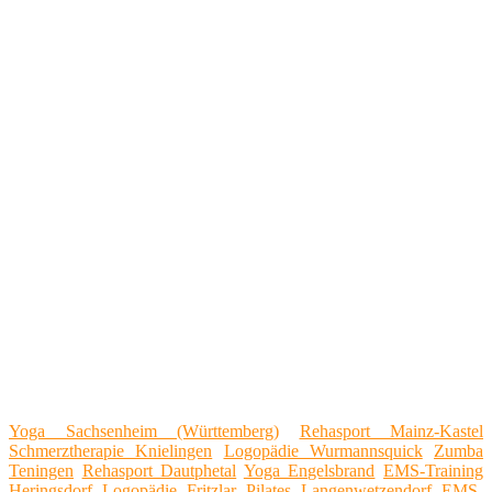
Yoga Sachsenheim (Württemberg)
Rehasport Mainz-Kastel
Schmerztherapie Knielingen
Logopädie Wurmannsquick
Zumba
Teningen
Rehasport Dautphetal
Yoga Engelsbrand
EMS-Training
Heringsdorf
Logopädie Fritzlar
Pilates Langenwetzendorf
EMS-