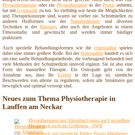
Physiotherapeutin
oder ein
Physiotherapeut
in der
Praxis
anbietet,
hat mit
Gymnastik
zu tun. So vielfältig wie heute die Möglichkeiten
und Therapiekonzepte sind, waren sie vorher nie. Schnittstellen zu
anderen Heilformen wie der
Naturheilkunde
und diversen
Techniken in der
Massage
, aber auch den Angeboten in einem
Fitnessstudio sind gewünscht und werden immer häufiger
praktiziert.
Auch spezielle Behandlungsformen wie die
Osteopathie
spielen
daher eine immer größere Rolle. Bei der
Osteopathie
handelt es sich
um eine sanfte Behandlungsmethode, die vorbeugend behandelt und
viele Methoden der Schulmedizin sinnvoll ergänzt. Sie ist also eine
Form der manuellen Therapie. Ein Osteopath geht von der
Annahme aus, dass Ihr
Körper
in der Lage ist, sämtliche
Beschwerden von alleine zu regulieren, sofern alle Strukturen gut
beweglich und optimal versorgt sind.
Neues zum Thema Physiotherapie in
Lauffen am Neckar
Physiotherapeut aus Allensbach muss nach sexuellem
Missbrauch nicht ins Gefängnis - SWR
Missbrauch und heimliche Bilder: Praxis-Mitarbeiter