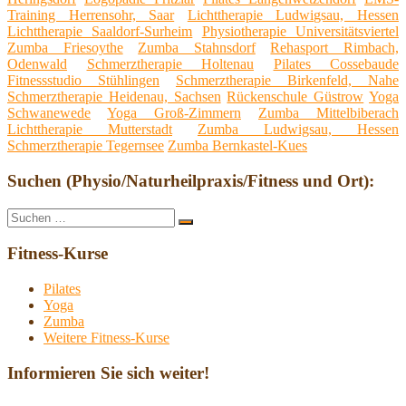
Training Herrensohr, Saar
Lichttherapie Ludwigsau, Hessen
Lichttherapie Saaldorf-Surheim
Physiotherapie Universitätsviertel
Zumba Friesoythe
Zumba Stahnsdorf
Rehasport Rimbach,
Odenwald
Schmerztherapie Holtenau
Pilates Cossebaude
Fitnessstudio Stühlingen
Schmerztherapie Birkenfeld, Nahe
Schmerztherapie Heidenau, Sachsen
Rückenschule Güstrow
Yoga
Schwanewede
Yoga Groß-Zimmern
Zumba Mittelbiberach
Lichttherapie Mutterstadt
Zumba Ludwigsau, Hessen
Schmerztherapie Tegernsee
Zumba Bernkastel-Kues
Suchen (Physio/Naturheilpraxis/Fitness und Ort):
Suche
Suchen
nach:
Fitness-Kurse
Pilates
Yoga
Zumba
Weitere Fitness-Kurse
Informieren Sie sich weiter!