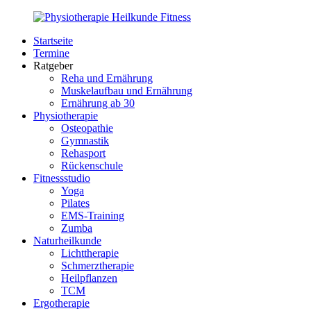
Zurück
zum
Startseite
Inhalt
PhysioMed-
Gesundheit
Termine
Fit.de
für
Ratgeber
Körper
Reha und Ernährung
und
Muskelaufbau und Ernährung
Geist
Ernährung ab 30
Physiotherapie
Osteopathie
Gymnastik
Rehasport
Rückenschule
Fitnessstudio
Yoga
Pilates
EMS-Training
Zumba
Naturheilkunde
Lichttherapie
Schmerztherapie
Heilpflanzen
TCM
Ergotherapie