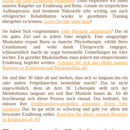
Erfolg mit Ihrer Ernährung verbessern
? Dann empfehlen wir Ihnen
unseren Ratgeber zur Ernährung und Reha. Gerade im körperlichen
Aufbauprozess sind bestimmt Nährstoffe sehr wichtig, um nach
erfolgreicher Rehabilitation wieder in geordnetes Training
übergehen zu können.
Lesen Sie hier mehr dazu
!
Sie haben Sich vorgenommen
mehr Muskeln aufzubauen
? Das ist
ein gutes Ziel und in jedem Alter möglich. Eine ausgeprägte
Muskulatur erspart Ihnen so manche Physiotherapie, erhöht Ihren
Grundumsatz und wirkt damit Übergewicht entgegen,
schlussendlich macht sie sogar hormonelle Umstellungen im Alter
leichter. Ein gezielter Muskelaufbau muss jedoch mit entsprechender
Ernährung begleitet werden.
Schauen Sie sich also direkt unseren
Ratgeber zu Ernährung und Muskelaufbau an!
Sie sind über 30 Jahre alt und merken, dass sich so langsam das ein
oder andere Fettpölsterchen bemerkbar macht? Das ist nicht
ungewöhnlich, denn ab dem 30. Lebensjahr stellt sich der
Metabolismus langsam um und Ihre Muskeln bauen ab. Ab 40
beschleunigt sich dieser Prozess noch einmal. Das bedeutet, Sie
müssen Ihre
Ernährungsgewohnheiten unbedingt Ihrem Alter
anpassen
. Das ist gar nicht so schwierig und geht vor allem mit
bewusster Ernährung einher.
Besuchen Sie gleich unseren Ratgeber
zu Ernährung ab 30!