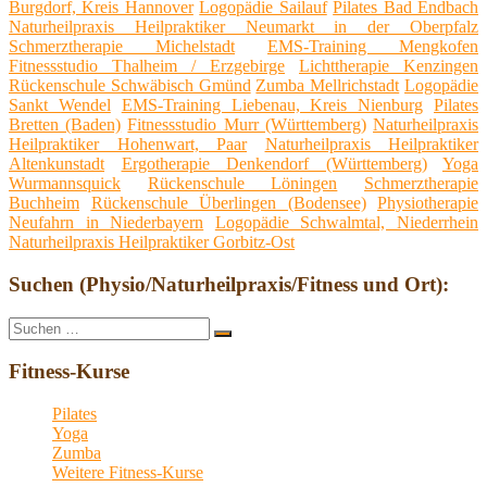
Burgdorf, Kreis Hannover
Logopädie Sailauf
Pilates Bad Endbach
Naturheilpraxis Heilpraktiker Neumarkt in der Oberpfalz
Schmerztherapie Michelstadt
EMS-Training Mengkofen
Fitnessstudio Thalheim / Erzgebirge
Lichttherapie Kenzingen
Rückenschule Schwäbisch Gmünd
Zumba Mellrichstadt
Logopädie
Sankt Wendel
EMS-Training Liebenau, Kreis Nienburg
Pilates
Bretten (Baden)
Fitnessstudio Murr (Württemberg)
Naturheilpraxis
Heilpraktiker Hohenwart, Paar
Naturheilpraxis Heilpraktiker
Altenkunstadt
Ergotherapie Denkendorf (Württemberg)
Yoga
Wurmannsquick
Rückenschule Löningen
Schmerztherapie
Buchheim
Rückenschule Überlingen (Bodensee)
Physiotherapie
Neufahrn in Niederbayern
Logopädie Schwalmtal, Niederrhein
Naturheilpraxis Heilpraktiker Gorbitz-Ost
Suchen (Physio/Naturheilpraxis/Fitness und Ort):
Suche
Suchen
nach:
Fitness-Kurse
Pilates
Yoga
Zumba
Weitere Fitness-Kurse