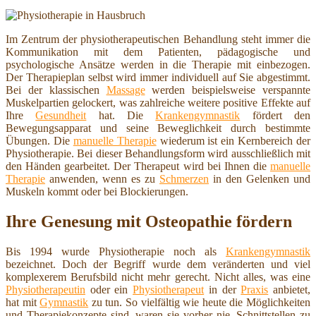
Im Zentrum der physiotherapeutischen Behandlung steht immer die
Kommunikation mit dem Patienten, pädagogische und
psychologische Ansätze werden in die Therapie mit einbezogen.
Der Therapieplan selbst wird immer individuell auf Sie abgestimmt.
Bei der klassischen
Massage
werden beispielsweise verspannte
Muskelpartien gelockert, was zahlreiche weitere positive Effekte auf
Ihre
Gesundheit
hat. Die
Krankengymnastik
fördert den
Bewegungsapparat und seine Beweglichkeit durch bestimmte
Übungen. Die
manuelle Therapie
wiederum ist ein Kernbereich der
Physiotherapie. Bei dieser Behandlungsform wird ausschließlich mit
den Händen gearbeitet. Der Therapeut wird bei Ihnen die
manuelle
Therapie
anwenden, wenn es zu
Schmerzen
in den Gelenken und
Muskeln kommt oder bei Blockierungen.
Ihre Genesung mit Osteopathie fördern
Bis 1994 wurde Physiotherapie noch als
Krankengymnastik
bezeichnet. Doch der Begriff wurde dem veränderten und viel
komplexerem Berufsbild nicht mehr gerecht. Nicht alles, was eine
Physiotherapeutin
oder ein
Physiotherapeut
in der
Praxis
anbietet,
hat mit
Gymnastik
zu tun. So vielfältig wie heute die Möglichkeiten
und Therapiekonzepte sind, waren sie vorher nie. Schnittstellen zu