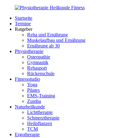
Zurück
zum
Startseite
Inhalt
PhysioMed-
Gesundheit
Termine
Fit.de
für
Ratgeber
Körper
Reha und Ernährung
und
Muskelaufbau und Ernährung
Geist
Ernährung ab 30
Physiotherapie
Osteopathie
Gymnastik
Rehasport
Rückenschule
Fitnessstudio
Yoga
Pilates
EMS-Training
Zumba
Naturheilkunde
Lichttherapie
Schmerztherapie
Heilpflanzen
TCM
Ergotherapie