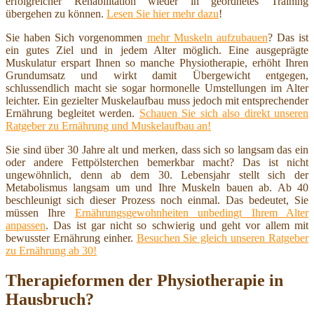
erfolgreicher Rehabilitation wieder in geordnetes Training
übergehen zu können.
Lesen Sie hier mehr dazu
!
Sie haben Sich vorgenommen
mehr Muskeln aufzubauen
? Das ist
ein gutes Ziel und in jedem Alter möglich. Eine ausgeprägte
Muskulatur erspart Ihnen so manche Physiotherapie, erhöht Ihren
Grundumsatz und wirkt damit Übergewicht entgegen,
schlussendlich macht sie sogar hormonelle Umstellungen im Alter
leichter. Ein gezielter Muskelaufbau muss jedoch mit entsprechender
Ernährung begleitet werden.
Schauen Sie sich also direkt unseren
Ratgeber zu Ernährung und Muskelaufbau an!
Sie sind über 30 Jahre alt und merken, dass sich so langsam das ein
oder andere Fettpölsterchen bemerkbar macht? Das ist nicht
ungewöhnlich, denn ab dem 30. Lebensjahr stellt sich der
Metabolismus langsam um und Ihre Muskeln bauen ab. Ab 40
beschleunigt sich dieser Prozess noch einmal. Das bedeutet, Sie
müssen Ihre
Ernährungsgewohnheiten unbedingt Ihrem Alter
anpassen
. Das ist gar nicht so schwierig und geht vor allem mit
bewusster Ernährung einher.
Besuchen Sie gleich unseren Ratgeber
zu Ernährung ab 30!
Therapieformen der Physiotherapie in
Hausbruch?