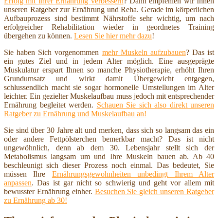
Erfolg mit Ihrer Ernährung verbessern
? Dann empfehlen wir Ihnen
unseren Ratgeber zur Ernährung und Reha. Gerade im körperlichen
Aufbauprozess sind bestimmt Nährstoffe sehr wichtig, um nach
erfolgreicher Rehabilitation wieder in geordnetes Training
übergehen zu können.
Lesen Sie hier mehr dazu
!
Sie haben Sich vorgenommen
mehr Muskeln aufzubauen
? Das ist
ein gutes Ziel und in jedem Alter möglich. Eine ausgeprägte
Muskulatur erspart Ihnen so manche Physiotherapie, erhöht Ihren
Grundumsatz und wirkt damit Übergewicht entgegen,
schlussendlich macht sie sogar hormonelle Umstellungen im Alter
leichter. Ein gezielter Muskelaufbau muss jedoch mit entsprechender
Ernährung begleitet werden.
Schauen Sie sich also direkt unseren
Ratgeber zu Ernährung und Muskelaufbau an!
Sie sind über 30 Jahre alt und merken, dass sich so langsam das ein
oder andere Fettpölsterchen bemerkbar macht? Das ist nicht
ungewöhnlich, denn ab dem 30. Lebensjahr stellt sich der
Metabolismus langsam um und Ihre Muskeln bauen ab. Ab 40
beschleunigt sich dieser Prozess noch einmal. Das bedeutet, Sie
müssen Ihre
Ernährungsgewohnheiten unbedingt Ihrem Alter
anpassen
. Das ist gar nicht so schwierig und geht vor allem mit
bewusster Ernährung einher.
Besuchen Sie gleich unseren Ratgeber
zu Ernährung ab 30!