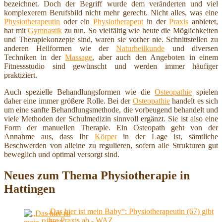
bezeichnet. Doch der Begriff wurde dem veränderten und viel
komplexerem Berufsbild nicht mehr gerecht. Nicht alles, was eine
Physiotherapeutin
oder ein
Physiotherapeut
in der
Praxis
anbietet,
hat mit
Gymnastik
zu tun. So vielfältig wie heute die Möglichkeiten
und Therapiekonzepte sind, waren sie vorher nie. Schnittstellen zu
anderen Heilformen wie der
Naturheilkunde
und diversen
Techniken in der
Massage
, aber auch den Angeboten in einem
Fitnessstudio sind gewünscht und werden immer häufiger
praktiziert.
Auch spezielle Behandlungsformen wie die
Osteopathie
spielen
daher eine immer größere Rolle. Bei der
Osteopathie
handelt es sich
um eine sanfte Behandlungsmethode, die vorbeugend behandelt und
viele Methoden der Schulmedizin sinnvoll ergänzt. Sie ist also eine
Form der manuellen Therapie. Ein Osteopath geht von der
Annahme aus, dass Ihr
Körper
in der Lage ist, sämtliche
Beschwerden von alleine zu regulieren, sofern alle Strukturen gut
beweglich und optimal versorgt sind.
Neues zum Thema Physiotherapie in
Hattingen
„Das hier ist mein Baby“: Physiotherapeutin (67) gibt
ihre Praxis ab - WAZ