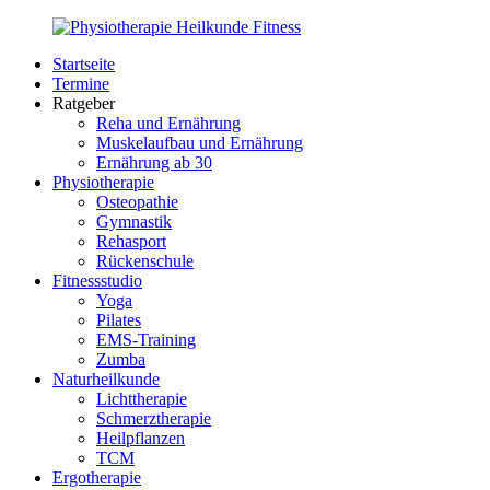
Zurück
zum
Startseite
Inhalt
PhysioMed-
Gesundheit
Termine
Fit.de
für
Ratgeber
Körper
Reha und Ernährung
und
Muskelaufbau und Ernährung
Geist
Ernährung ab 30
Physiotherapie
Osteopathie
Gymnastik
Rehasport
Rückenschule
Fitnessstudio
Yoga
Pilates
EMS-Training
Zumba
Naturheilkunde
Lichttherapie
Schmerztherapie
Heilpflanzen
TCM
Ergotherapie