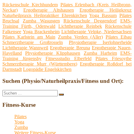
Rückenschule Kirchhundem
Pilates Erlenbach (Kreis Heilbronn,
Neckar)
Ergotherapie Altshausen
Ergotherapie Heiligkreuz
Naturheilpraxis Heilpraktiker Ehrenkirchen
Yoga Bassum
Pilates
Bruchsal
Zumba Wasungen
Rückenschule Deggendorf
EMS-
Training Fürth, Odenwald
Lichttherapie Reinbek
Rückenschule
Falkensee
Yoga Brackenheim
Lichttherapie Velpke, Niedersachsen
Pilates Karlstein am Main
Zumba Verden (Aller)
Pilates Eibau
Schmerztherapie Großrosseln
Physiotherapie Iserlohnerheide
Lichttherapie Wannweil
Ergotherapie Breuna
Ergotherapie Nauen,
Havelland
Physiotherapie Klipphausen
Zumba Harheim
EMS-
Training Jürgensby
Fitnessstudio Elberfeld
Pilates Friesoythe
Schmerztherapie Murr (Württemberg)
Ergotherapie Roßdorf bei
Darmstadt
Logopädie Engelskirchen
Suchen (Physio/Naturheilpraxis/Fitness und Ort):
Suche
Suchen
nach:
Fitness-Kurse
Pilates
Yoga
Zumba
Weitere Fitness-Kurse