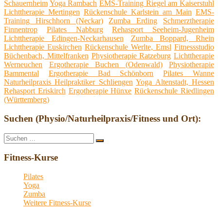
Schauernheim
Yoga Rambach
EMS-Training Riegel am Kaiserstuhl
Lichttherapie Mertingen
Rückenschule Karlstein am Main
EMS-
Training Hirschhorn (Neckar)
Zumba Erding
Schmerztherapie
Finnentrop
Pilates Nabburg
Rehasport Seeheim-Jugenheim
Lichttherapie Edingen-Neckarhausen
Zumba Boppard, Rhein
Lichttherapie Euskirchen
Rückenschule Werlte, Emsl
Fitnessstudio
Büchenbach, Mittelfranken
Physiotherapie Ratzeburg
Lichttherapie
Werneuchen
Ergotherapie Buchen (Odenwald)
Physiotherapie
Bammental
Ergotherapie Bad Schönborn
Pilates Wanne
Naturheilpraxis Heilpraktiker Schliengen
Yoga Altenstadt, Hessen
Rehasport Eriskirch
Ergotherapie Hünxe
Rückenschule Riedlingen
(Württemberg)
Suchen (Physio/Naturheilpraxis/Fitness und Ort):
Suche
Suchen
nach:
Fitness-Kurse
Pilates
Yoga
Zumba
Weitere Fitness-Kurse