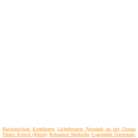
Rückenschule Knittlingen
Lichttherapie Neustadt an der Donau
Pilates Ketsch (Rhein)
Rehasport Marklohe
Logopädie Dannstadt-