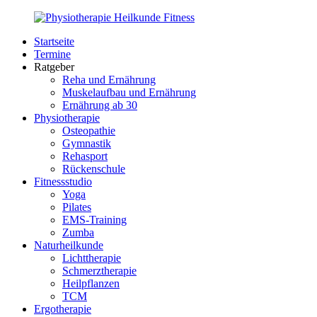
Zurück
zum
Startseite
Inhalt
PhysioMed-
Gesundheit
Termine
Fit.de
für
Ratgeber
Körper
Reha und Ernährung
und
Muskelaufbau und Ernährung
Geist
Ernährung ab 30
Physiotherapie
Osteopathie
Gymnastik
Rehasport
Rückenschule
Fitnessstudio
Yoga
Pilates
EMS-Training
Zumba
Naturheilkunde
Lichttherapie
Schmerztherapie
Heilpflanzen
TCM
Ergotherapie