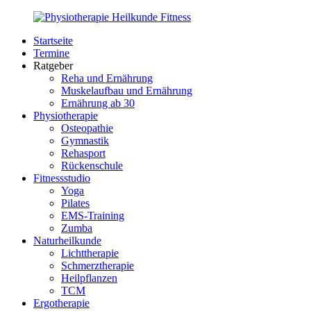
Zurück
zum
Startseite
Inhalt
PhysioMed-
Gesundheit
Termine
Fit.de
für
Ratgeber
Körper
Reha und Ernährung
und
Muskelaufbau und Ernährung
Geist
Ernährung ab 30
Physiotherapie
Osteopathie
Gymnastik
Rehasport
Rückenschule
Fitnessstudio
Yoga
Pilates
EMS-Training
Zumba
Naturheilkunde
Lichttherapie
Schmerztherapie
Heilpflanzen
TCM
Ergotherapie