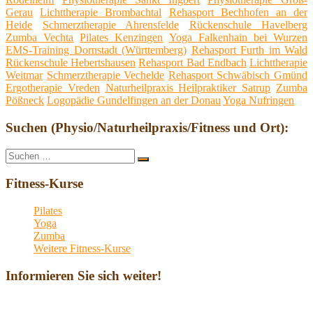
Gerau
Lichttherapie Brombachtal
Rehasport Bechhofen an der
Heide
Schmerztherapie Ahrensfelde
Rückenschule Havelberg
Zumba Vechta
Pilates Kenzingen
Yoga Falkenhain bei Wurzen
EMS-Training Dornstadt (Württemberg)
Rehasport Furth im Wald
Rückenschule Hebertshausen
Rehasport Bad Endbach
Lichttherapie
Weitmar
Schmerztherapie Vechelde
Rehasport Schwäbisch Gmünd
Ergotherapie Vreden
Naturheilpraxis Heilpraktiker Satrup
Zumba
Pößneck
Logopädie Gundelfingen an der Donau
Yoga Nufringen
Suchen (Physio/Naturheilpraxis/Fitness und Ort):
Suche
Suchen
nach:
Fitness-Kurse
Pilates
Yoga
Zumba
Weitere Fitness-Kurse
Informieren Sie sich weiter!