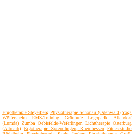
Ergotherapie Steyerberg
Physiotherapie Schönau (Odenwald)
Yoga
Wölfersheim
EMS-Training Grünhufe
Logopädie Allendorf
(Lumda)
Zumba Oebisfelde-Weferlingen
Lichttherapie Osterburg
(Altmark)
Ergotherapie Sprendlingen, Rheinhessen
Fitnessstudio
Rödelheim
Physiotherapie Sankt Ingbert
Physiotherapie Groß-