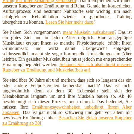
Erfolg mit Ihrer Ernährung verbessern
? Dann empfehlen wir Ihnen
unseren Ratgeber zur Ernährung und Reha. Gerade im körperlichen
Aufbauprozess sind bestimmt Nährstoffe sehr wichtig, um nach
erfolgreicher Rehabilitation wieder in geordnetes Training
übergehen zu können.
Lesen Sie hier mehr dazu
!
Sie haben Sich vorgenommen
mehr Muskeln aufzubauen
? Das ist
ein gutes Ziel und in jedem Alter möglich. Eine ausgeprägte
Muskulatur erspart Ihnen so manche Physiotherapie, erhöht Ihren
Grundumsatz und wirkt damit Übergewicht entgegen,
schlussendlich macht sie sogar hormonelle Umstellungen im Alter
leichter. Ein gezielter Muskelaufbau muss jedoch mit entsprechender
Ernährung begleitet werden.
Schauen Sie sich also direkt unseren
Ratgeber zu Ernährung und Muskelaufbau an!
Sie sind über 30 Jahre alt und merken, dass sich so langsam das ein
oder andere Fettpölsterchen bemerkbar macht? Das ist nicht
ungewöhnlich, denn ab dem 30. Lebensjahr stellt sich der
Metabolismus langsam um und Ihre Muskeln bauen ab. Ab 40
beschleunigt sich dieser Prozess noch einmal. Das bedeutet, Sie
müssen Ihre
Ernährungsgewohnheiten unbedingt Ihrem Alter
anpassen
. Das ist gar nicht so schwierig und geht vor allem mit
bewusster Ernährung einher.
Besuchen Sie gleich unseren Ratgeber
zu Ernährung ab 30!