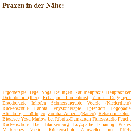
Praxen in der Nähe:
Ergotherapie Tegel
Yoga Reilingen
Naturheilpraxis Heilpraktiker
Dietenheim (Iller)
Rehasport Lindenhorst
Zumba Deggingen
Ergotherapie Iphofen
Schmerztherapie Voerde (Niederrhein)
Rückenschule Lahntal
Physiotherapie Epfendorf
Logopädie
Altenburg, Thüringen
Zumba Achern (Baden)
Rehasport Olpe,
Biggesee
Yoga Marlow bei Ribnitz-Damgarten
Fitnessstudio Feucht
Rückenschule Bad Blankenburg
Logopädie Ismaning
Pilates
Märkisches Viertel
Rückenschule Annweiler am Trifels