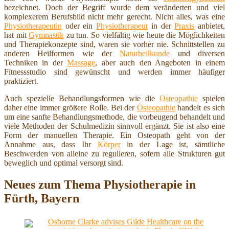
bezeichnet. Doch der Begriff wurde dem veränderten und viel
komplexerem Berufsbild nicht mehr gerecht. Nicht alles, was eine
Physiotherapeutin
oder ein
Physiotherapeut
in der
Praxis
anbietet,
hat mit
Gymnastik
zu tun. So vielfältig wie heute die Möglichkeiten
und Therapiekonzepte sind, waren sie vorher nie. Schnittstellen zu
anderen Heilformen wie der
Naturheilkunde
und diversen
Techniken in der
Massage
, aber auch den Angeboten in einem
Fitnessstudio sind gewünscht und werden immer häufiger
praktiziert.
Auch spezielle Behandlungsformen wie die
Osteopathie
spielen
daher eine immer größere Rolle. Bei der
Osteopathie
handelt es sich
um eine sanfte Behandlungsmethode, die vorbeugend behandelt und
viele Methoden der Schulmedizin sinnvoll ergänzt. Sie ist also eine
Form der manuellen Therapie. Ein Osteopath geht von der
Annahme aus, dass Ihr
Körper
in der Lage ist, sämtliche
Beschwerden von alleine zu regulieren, sofern alle Strukturen gut
beweglich und optimal versorgt sind.
Neues zum Thema Physiotherapie in
Fürth, Bayern
Osborne Clarke advises Gilde Healthcare on the