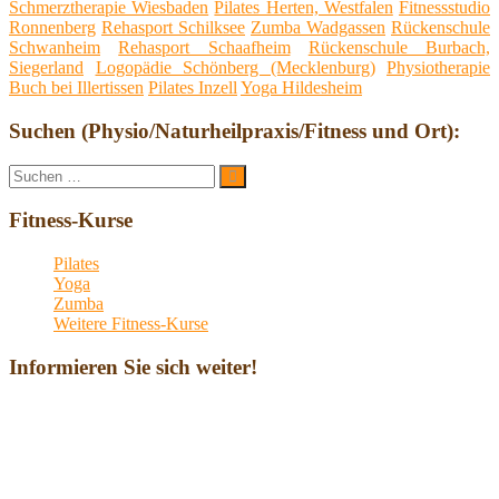
Schmerztherapie Wiesbaden
Pilates Herten, Westfalen
Fitnessstudio
Ronnenberg
Rehasport Schilksee
Zumba Wadgassen
Rückenschule
Schwanheim
Rehasport Schaafheim
Rückenschule Burbach,
Siegerland
Logopädie Schönberg (Mecklenburg)
Physiotherapie
Buch bei Illertissen
Pilates Inzell
Yoga Hildesheim
Suchen (Physio/Naturheilpraxis/Fitness und Ort):
Suche
Suchen
nach:
Fitness-Kurse
Pilates
Yoga
Zumba
Weitere Fitness-Kurse
Informieren Sie sich weiter!