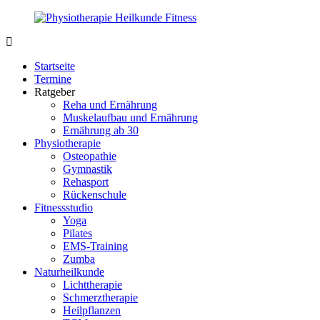
Zurück
zum
Inhalt
PhysioMed-
Gesundheit
Fit.de
für
Startseite
Körper
Termine
und
Ratgeber
Geist
Reha und Ernährung
Muskelaufbau und Ernährung
Ernährung ab 30
Physiotherapie
Osteopathie
Gymnastik
Rehasport
Rückenschule
Fitnessstudio
Yoga
Pilates
EMS-Training
Zumba
Naturheilkunde
Lichttherapie
Schmerztherapie
Heilpflanzen