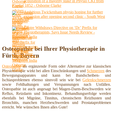
acquisition of a majority stake in Physio CKI from
Kapital 1852 - Osborne Clarke
Ambitious Twickenham physio hoping for further
expansion after opening second clinic - South West
Londoner
Centre Withdraws Directive on ‘Dr’ Prefix for
Physiotherapists, Says Issue Needs Review -
Telegraph India
Osteopathie bei Ihrer Physiotherapie in
Fürth, Bayern
Osteopathie
als ergänzende Form oder Alternative zur klassischen
Physiotherapie wirkt bei allen Einschränkungen und
Schmerzen
des
Bewegungsapparates und kann bei Bandscheiben- und
Ischiasproblemen ebenso sinnvoll sein wie bei
Gelenkschmerzen
sowie Fehlhaltungen und Verspannungen nach Unfällen.
Osteopathie ist auch angesagt bei Magen-Darm-Beschwerden wie
Reflux, Reizdarm und Inkontinenz. Behandlungserfolge werden
ebenfalls bei Migräne, Tinnitus, chronischem Reizhusten und
Bronchitis, manchen Herzbeschwerden und Prostataproblemen
erreicht. Wie wünschen Ihnen alles Gute!