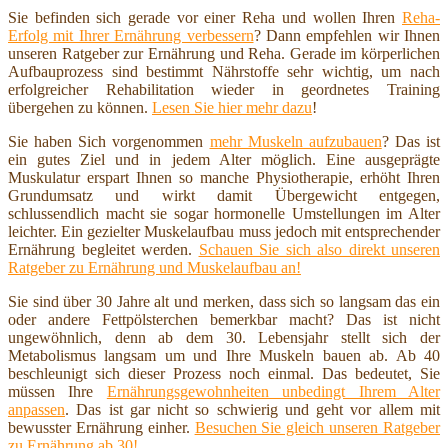
Sie befinden sich gerade vor einer Reha und wollen Ihren
Reha-
Erfolg mit Ihrer Ernährung verbessern
? Dann empfehlen wir Ihnen
unseren Ratgeber zur Ernährung und Reha. Gerade im körperlichen
Aufbauprozess sind bestimmt Nährstoffe sehr wichtig, um nach
erfolgreicher Rehabilitation wieder in geordnetes Training
übergehen zu können.
Lesen Sie hier mehr dazu
!
Sie haben Sich vorgenommen
mehr Muskeln aufzubauen
? Das ist
ein gutes Ziel und in jedem Alter möglich. Eine ausgeprägte
Muskulatur erspart Ihnen so manche Physiotherapie, erhöht Ihren
Grundumsatz und wirkt damit Übergewicht entgegen,
schlussendlich macht sie sogar hormonelle Umstellungen im Alter
leichter. Ein gezielter Muskelaufbau muss jedoch mit entsprechender
Ernährung begleitet werden.
Schauen Sie sich also direkt unseren
Ratgeber zu Ernährung und Muskelaufbau an!
Sie sind über 30 Jahre alt und merken, dass sich so langsam das ein
oder andere Fettpölsterchen bemerkbar macht? Das ist nicht
ungewöhnlich, denn ab dem 30. Lebensjahr stellt sich der
Metabolismus langsam um und Ihre Muskeln bauen ab. Ab 40
beschleunigt sich dieser Prozess noch einmal. Das bedeutet, Sie
müssen Ihre
Ernährungsgewohnheiten unbedingt Ihrem Alter
anpassen
. Das ist gar nicht so schwierig und geht vor allem mit
bewusster Ernährung einher.
Besuchen Sie gleich unseren Ratgeber
zu Ernährung ab 30!