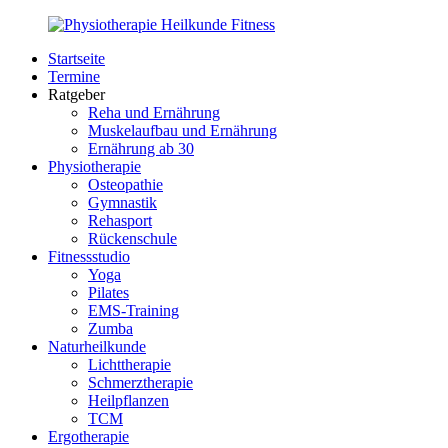
Zurück
zum
Startseite
Inhalt
PhysioMed-
Gesundheit
Termine
Fit.de
für
Ratgeber
Körper
Reha und Ernährung
und
Muskelaufbau und Ernährung
Geist
Ernährung ab 30
Physiotherapie
Osteopathie
Gymnastik
Rehasport
Rückenschule
Fitnessstudio
Yoga
Pilates
EMS-Training
Zumba
Naturheilkunde
Lichttherapie
Schmerztherapie
Heilpflanzen
TCM
Ergotherapie