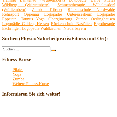
Training Langenau (Württemberg)
Logopädie Balve
Pilates
Wildberg (Württemberg)
Schmerztherapie Wilhelmsdorf
(Württemberg)
Zumba Tribseer
Rückenschule Nordwalde
Rehasport Oppenau
Logopädie Untereisesheim
Logopädie
Eppstein, Taunus
Yoga Obergünzburg
Zumba Oerlinghausen
Logopädie Calden, Hessen
Rückenschule Nastätten
Ergotherapie
Eschringen
Logopädie Waldkirchen, Niederbayern
Suchen (Physio/Naturheilpraxis/Fitness und Ort):
Suche
Suchen
nach:
Fitness-Kurse
Pilates
Yoga
Zumba
Weitere Fitness-Kurse
Informieren Sie sich weiter!