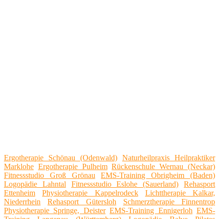
Ergotherapie Schönau (Odenwald)
Naturheilpraxis Heilpraktiker
Marklohe
Ergotherapie Pulheim
Rückenschule Wernau (Neckar)
Fitnessstudio Groß Grönau
EMS-Training Obrigheim (Baden)
Logopädie Lahntal
Fitnessstudio Eslohe (Sauerland)
Rehasport
Ettenheim
Physiotherapie Kappelrodeck
Lichttherapie Kalkar,
Niederrhein
Rehasport Gütersloh
Schmerztherapie Finnentrop
Physiotherapie Springe, Deister
EMS-Training Ennigerloh
EMS-