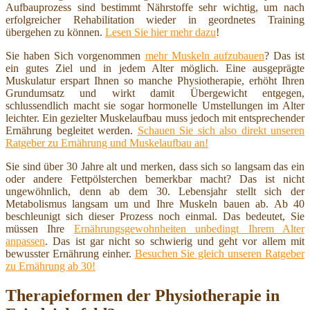
Aufbauprozess sind bestimmt Nährstoffe sehr wichtig, um nach
erfolgreicher Rehabilitation wieder in geordnetes Training
übergehen zu können.
Lesen Sie hier mehr dazu
!
Sie haben Sich vorgenommen
mehr Muskeln aufzubauen
? Das ist
ein gutes Ziel und in jedem Alter möglich. Eine ausgeprägte
Muskulatur erspart Ihnen so manche Physiotherapie, erhöht Ihren
Grundumsatz und wirkt damit Übergewicht entgegen,
schlussendlich macht sie sogar hormonelle Umstellungen im Alter
leichter. Ein gezielter Muskelaufbau muss jedoch mit entsprechender
Ernährung begleitet werden.
Schauen Sie sich also direkt unseren
Ratgeber zu Ernährung und Muskelaufbau an!
Sie sind über 30 Jahre alt und merken, dass sich so langsam das ein
oder andere Fettpölsterchen bemerkbar macht? Das ist nicht
ungewöhnlich, denn ab dem 30. Lebensjahr stellt sich der
Metabolismus langsam um und Ihre Muskeln bauen ab. Ab 40
beschleunigt sich dieser Prozess noch einmal. Das bedeutet, Sie
müssen Ihre
Ernährungsgewohnheiten unbedingt Ihrem Alter
anpassen
. Das ist gar nicht so schwierig und geht vor allem mit
bewusster Ernährung einher.
Besuchen Sie gleich unseren Ratgeber
zu Ernährung ab 30!
Therapieformen der Physiotherapie in