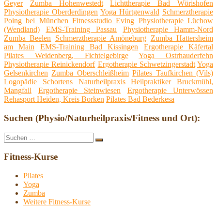
Geyer
Zumba Hohenwestedt
Lichttherapie Bad Wörishofen
Physiotherapie Oberderdingen
Yoga Hürtgenwald
Schmerztherapie
Poing bei München
Fitnessstudio Eving
Physiotherapie Lüchow
(Wendland)
EMS-Training Passau
Physiotherapie Hamm-Nord
Zumba Beelen
Schmerztherapie Amöneburg
Zumba Hattersheim
am Main
EMS-Training Bad Kissingen
Ergotherapie Käfertal
Pilates Weidenberg, Fichtelgebirge
Yoga Ostrhauderfehn
Physiotherapie Reinickendorf
Ergotherapie Schwetzingerstadt
Yoga
Gelsenkirchen
Zumba Oberschleißheim
Pilates Taufkirchen (Vils)
Logopädie Schortens
Naturheilpraxis Heilpraktiker Bruckmühl,
Mangfall
Ergotherapie Steinwiesen
Ergotherapie Unterwössen
Rehasport Heiden, Kreis Borken
Pilates Bad Bederkesa
Suchen (Physio/Naturheilpraxis/Fitness und Ort):
Suche
Suchen
nach:
Fitness-Kurse
Pilates
Yoga
Zumba
Weitere Fitness-Kurse