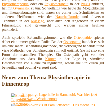
Physiotherapeutin
oder ein
Physiotherapeut
in der
Praxis
anbietet,
hat mit
Gymnastik
zu tun. So vielfältig wie heute die Möglichkeiten
und Therapiekonzepte sind, waren sie vorher nie. Schnittstellen zu
anderen Heilformen wie der
Naturheilkunde
und diversen
Techniken in der
Massage
, aber auch den Angeboten in einem
Fitnessstudio sind gewünscht und werden immer häufiger
praktiziert.
Auch spezielle Behandlungsformen wie die
Osteopathie
spielen
daher eine immer größere Rolle. Bei der
Osteopathie
handelt es sich
um eine sanfte Behandlungsmethode, die vorbeugend behandelt und
viele Methoden der Schulmedizin sinnvoll ergänzt. Sie ist also eine
Form der manuellen Therapie. Ein Osteopath geht von der
Annahme aus, dass Ihr
Körper
in der Lage ist, sämtliche
Beschwerden von alleine zu regulieren, sofern alle Strukturen gut
beweglich und optimal versorgt sind.
Neues zum Thema Physiotherapie in
Finnentrop
Ehemalige Lagerhalle in Bamenohl: Was hier jetzt
passiert - Westfalenpost
Physio-Praxis ist Familiensache: „Das macht uns