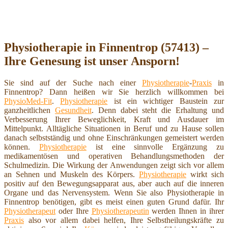
Physiotherapie in Finnentrop (57413) –
Ihre Genesung ist unser Ansporn!
Sie sind auf der Suche nach einer
Physiotherapie
-
Praxis
in
Finnentrop? Dann heißen wir Sie herzlich willkommen bei
PhysioMed-Fit
.
Physiotherapie
ist ein wichtiger Baustein zur
ganzheitlichen
Gesundheit
. Denn dabei steht die Erhaltung und
Verbesserung Ihrer Beweglichkeit, Kraft und Ausdauer im
Mittelpunkt. Alltägliche Situationen in Beruf und zu Hause sollen
danach selbstständig und ohne Einschränkungen gemeistert werden
können.
Physiotherapie
ist eine sinnvolle Ergänzung zu
medikamentösen und operativen Behandlungsmethoden der
Schulmedizin. Die Wirkung der Anwendungen zeigt sich vor allem
an Sehnen und Muskeln des Körpers.
Physiotherapie
wirkt sich
positiv auf den Bewegungsapparat aus, aber auch auf die inneren
Organe und das Nervensystem. Wenn Sie also Physiotherapie in
Finnentrop benötigen, gibt es meist einen guten Grund dafür. Ihr
Physiotherapeut
oder Ihre
Physiotherapeutin
werden Ihnen in ihrer
Praxis
also vor allem dabei helfen, Ihre Selbstheilungskräfte zu