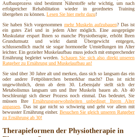
Aufbauprozess sind bestimmt Nährstoffe sehr wichtig, um nach
erfolgreicher Rehabilitation wieder in geordnetes Training
übergehen zu können.
Lesen Sie hier mehr dazu
!
Sie haben Sich vorgenommen
mehr Muskeln aufzubauen
? Das ist
ein gutes Ziel und in jedem Alter möglich. Eine ausgeprägte
Muskulatur erspart Ihnen so manche Physiotherapie, erhöht Ihren
Grundumsatz und wirkt damit Übergewicht entgegen,
schlussendlich macht sie sogar hormonelle Umstellungen im Alter
leichter. Ein gezielter Muskelaufbau muss jedoch mit entsprechender
Ernährung begleitet werden.
Schauen Sie sich also direkt unseren
Ratgeber zu Ernährung und Muskelaufbau an!
Sie sind über 30 Jahre alt und merken, dass sich so langsam das ein
oder andere Fettpölsterchen bemerkbar macht? Das ist nicht
ungewöhnlich, denn ab dem 30. Lebensjahr stellt sich der
Metabolismus langsam um und Ihre Muskeln bauen ab. Ab 40
beschleunigt sich dieser Prozess noch einmal. Das bedeutet, Sie
müssen Ihre
Ernährungsgewohnheiten unbedingt Ihrem Alter
anpassen
. Das ist gar nicht so schwierig und geht vor allem mit
bewusster Ernährung einher.
Besuchen Sie gleich unseren Ratgeber
zu Ernährung ab 30!
Therapieformen der Physiotherapie in