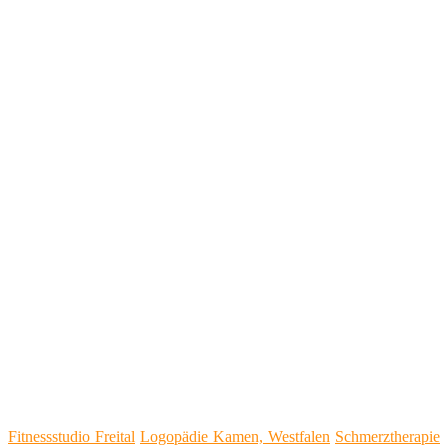
Fitnessstudio Freital
Logopädie Kamen, Westfalen
Schmerztherapie