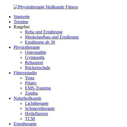
Zurück
zum
Startseite
Inhalt
PhysioMed-
Gesundheit
Termine
Fit.de
für
Ratgeber
Körper
Reha und Ernährung
und
Muskelaufbau und Ernährung
Geist
Ernährung ab 30
Physiotherapie
Osteopathie
Gymnastik
Rehasport
Rückenschule
Fitnessstudio
Yoga
Pilates
EMS-Training
Zumba
Naturheilkunde
Lichttherapie
Schmerztherapie
Heilpflanzen
TCM
Ergotherapie