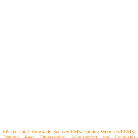
Rückenschule Burgstädt, Sachsen
EMS-Training Wermsdorf
EMS-
Training Rees
Fitnessstudio Schulzendorf bei Eichwalde