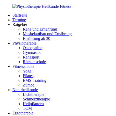
Zurück
zum
Startseite
Inhalt
PhysioMed-
Gesundheit
Termine
Fit.de
für
Ratgeber
Körper
Reha und Ernährung
und
Muskelaufbau und Ernährung
Geist
Ernährung ab 30
Physiotherapie
Osteopathie
Gymnastik
Rehasport
Rückenschule
Fitnessstudio
Yoga
Pilates
EMS-Training
Zumba
Naturheilkunde
Lichttherapie
Schmerztherapie
Heilpflanzen
TCM
Ergotherapie