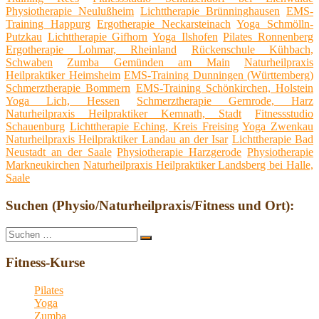
Physiotherapie Neulußheim
Lichttherapie Brünninghausen
EMS-
Training Happurg
Ergotherapie Neckarsteinach
Yoga Schmölln-
Putzkau
Lichttherapie Gifhorn
Yoga Ilshofen
Pilates Ronnenberg
Ergotherapie Lohmar, Rheinland
Rückenschule Kühbach,
Schwaben
Zumba Gemünden am Main
Naturheilpraxis
Heilpraktiker Heimsheim
EMS-Training Dunningen (Württemberg)
Schmerztherapie Bommern
EMS-Training Schönkirchen, Holstein
Yoga Lich, Hessen
Schmerztherapie Gernrode, Harz
Naturheilpraxis Heilpraktiker Kemnath, Stadt
Fitnessstudio
Schauenburg
Lichttherapie Eching, Kreis Freising
Yoga Zwenkau
Naturheilpraxis Heilpraktiker Landau an der Isar
Lichttherapie Bad
Neustadt an der Saale
Physiotherapie Harzgerode
Physiotherapie
Markneukirchen
Naturheilpraxis Heilpraktiker Landsberg bei Halle,
Saale
Suchen (Physio/Naturheilpraxis/Fitness und Ort):
Suche
Suchen
nach:
Fitness-Kurse
Pilates
Yoga
Zumba