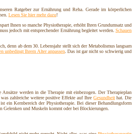
nseren Ratgeber zur Ernährung und Reha. Gerade im körperlichen
nnen.
Lesen Sie hier mehr dazu
!
erspart Ihnen so manche Physiotherapie, erhöht Ihren Grundumsatz und
 muss jedoch mit entsprechender Ernährung begleitet werden.
Schauen
ich, denn ab dem 30. Lebensjahr stellt sich der Metabolismus langsam
n unbedingt Ihrem Alter anpassen
. Das ist gar nicht so schwierig und
 Ansätze werden in die Therapie mit einbezogen. Der Therapieplan
was zahlreiche weitere positive Effekte auf Ihre
Gesundheit
hat. Die
st ein Kernbereich der Physiotherapie. Bei dieser Behandlungsform
n Gelenken und Muskeln kommt oder bei Blockierungen.
ufsbild nicht mehr gerecht. Nicht alles, was eine
Physiotherapeutin