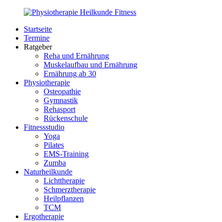
Zurück
zum
Startseite
Inhalt
PhysioMed-
Gesundheit
Termine
Fit.de
für
Ratgeber
Körper
Reha und Ernährung
und
Muskelaufbau und Ernährung
Geist
Ernährung ab 30
Physiotherapie
Osteopathie
Gymnastik
Rehasport
Rückenschule
Fitnessstudio
Yoga
Pilates
EMS-Training
Zumba
Naturheilkunde
Lichttherapie
Schmerztherapie
Heilpflanzen
TCM
Ergotherapie