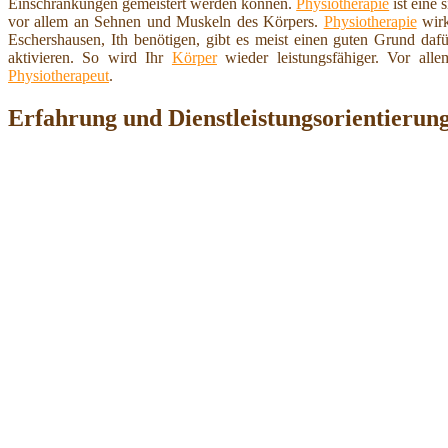
Einschränkungen gemeistert werden können.
Physiotherapie
ist eine
vor allem an Sehnen und Muskeln des Körpers.
Physiotherapie
wirk
Eschershausen, Ith benötigen, gibt es meist einen guten Grund dafü
aktivieren. So wird Ihr
Körper
wieder leistungsfähiger. Vor all
Physiotherapeut
.
Erfahrung und Dienstleistungsorientierung