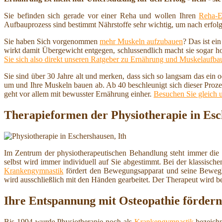
Sie befinden sich gerade vor einer Reha und wollen Ihren
Reha-E
Aufbauprozess sind bestimmt Nährstoffe sehr wichtig, um nach erfolg
Sie haben Sich vorgenommen
mehr Muskeln aufzubauen
? Das ist ei
wirkt damit Übergewicht entgegen, schlussendlich macht sie sogar h
Sie sich also direkt unseren Ratgeber zu Ernährung und Muskelaufba
Sie sind über 30 Jahre alt und merken, dass sich so langsam das ein
um und Ihre Muskeln bauen ab. Ab 40 beschleunigt sich dieser Proze
geht vor allem mit bewusster Ernährung einher.
Besuchen Sie gleich 
Therapieformen der Physiotherapie in Esc
Im Zentrum der physiotherapeutischen Behandlung steht immer die
selbst wird immer individuell auf Sie abgestimmt. Bei der klassisch
Krankengymnastik
fördert den Bewegungsapparat und seine Beweg
wird ausschließlich mit den Händen gearbeitet. Der Therapeut wird b
Ihre Entspannung mit Osteopathie fördern
Bis 1994 wurde Physiotherapie noch als
Krankengymnastik
bezeichn