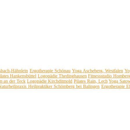
lsbach-Hähnlein
Ergotherapie Schönau
Yoga Ascheberg, Westfalen
Yo
ilates Hankensbüttel
Logopädie Thedinghausen
Fitnessstudio Homber
im an der Teck
Logopädie Kirchditmold
Pilates Rain, Lech
Yoga Satow
Naturheilpraxis Heilpraktiker Schömberg bei Balingen
Ergotherapie E