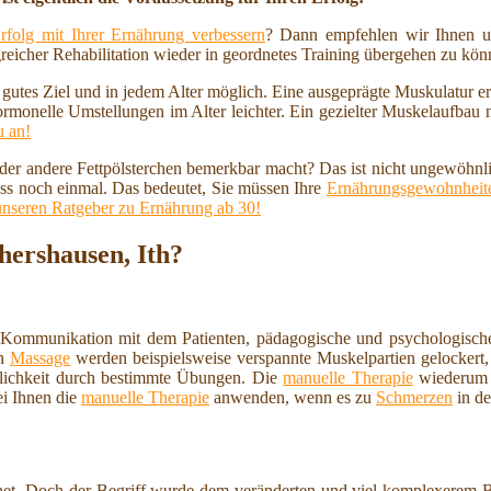
rfolg mit Ihrer Ernährung verbessern
? Dann empfehlen wir Ihnen u
reicher Rehabilitation wieder in geordnetes Training übergehen zu kö
n gutes Ziel und in jedem Alter möglich. Eine ausgeprägte Muskulatur 
ormonelle Umstellungen im Alter leichter. Ein gezielter Muskelaufbau
u an!
 oder andere Fettpölsterchen bemerkbar macht? Das ist nicht ungewöhnl
ss noch einmal. Das bedeutet, Sie müssen Ihre
Ernährungsgewohnheite
unseren Ratgeber zu Ernährung ab 30!
hershausen, Ith?
 Kommunikation mit dem Patienten, pädagogische und psychologische
en
Massage
werden beispielsweise verspannte Muskelpartien gelockert, 
lichkeit durch bestimmte Übungen. Die
manuelle Therapie
wiederum i
ei Ihnen die
manuelle Therapie
anwenden, wenn es zu
Schmerzen
in de
et. Doch der Begriff wurde dem veränderten und viel komplexerem Ber