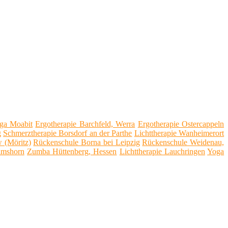
ga Moabit
Ergotherapie Barchfeld, Werra
Ergotherapie Ostercappeln
g
Schmerztherapie Borsdorf an der Parthe
Lichttherapie Wanheimerort
 (Möritz)
Rückenschule Borna bei Leipzig
Rückenschule Weidenau,
lmshorn
Zumba Hüttenberg, Hessen
Lichttherapie Lauchringen
Yoga