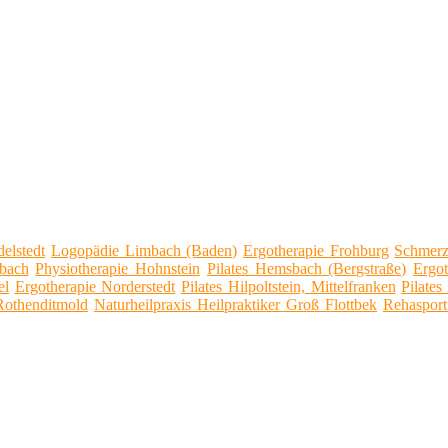
delstedt
Logopädie Limbach (Baden)
Ergotherapie Frohburg
Schmerz
tbach
Physiotherapie Hohnstein
Pilates Hemsbach (Bergstraße)
Ergot
el
Ergotherapie Norderstedt
Pilates Hilpoltstein, Mittelfranken
Pilates
Rothenditmold
Naturheilpraxis Heilpraktiker Groß Flottbek
Rehasport