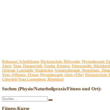
Rehasport Schelklingen
Rückenschule Billwerder
Physiotherapie Ei
Alpen
Yoga Donauwörth
Zumba Klettgau
Fitnessstudio Rheinbrei
Oederan
Logopädie Waakirchen
Schmerztherapie Neuenhaus, Dink
Yoga Offingen, Donau
Physiotherapie Aken (Elbe)
Rückenschule 
Gütersloh
Yoga Langenberg, Rheinland
Suchen (Physio/Naturheilpraxis/Fitness und Ort):
Suche
Suchen
nach:
Fitness-Kurse