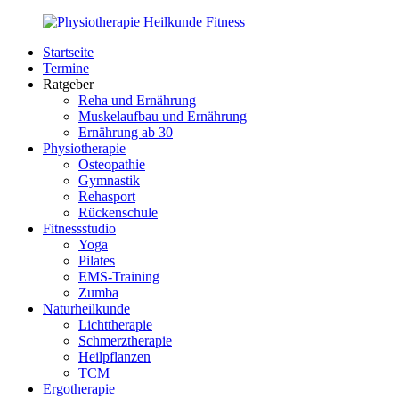
Zurück
zum
Startseite
Inhalt
PhysioMed-
Gesundheit
Termine
Fit.de
für
Ratgeber
Körper
Reha und Ernährung
und
Muskelaufbau und Ernährung
Geist
Ernährung ab 30
Physiotherapie
Osteopathie
Gymnastik
Rehasport
Rückenschule
Fitnessstudio
Yoga
Pilates
EMS-Training
Zumba
Naturheilkunde
Lichttherapie
Schmerztherapie
Heilpflanzen
TCM
Ergotherapie