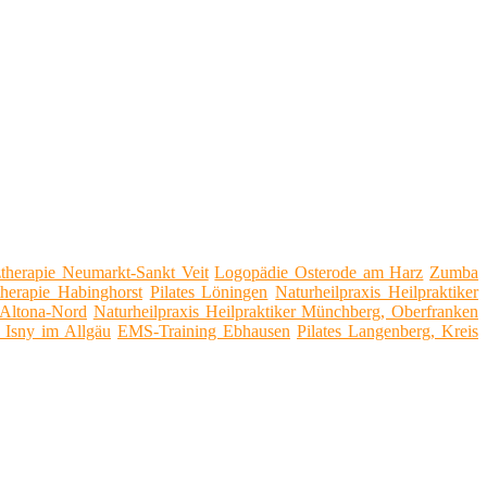
therapie Neumarkt-Sankt Veit
Logopädie Osterode am Harz
Zumba
herapie Habinghorst
Pilates Löningen
Naturheilpraxis Heilpraktiker
 Altona-Nord
Naturheilpraxis Heilpraktiker Münchberg, Oberfranken
 Isny im Allgäu
EMS-Training Ebhausen
Pilates Langenberg, Kreis