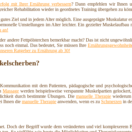
rfolg mit Ihrer Ernährung verbessern
? Dann empfehlen wir Ihnen u
reicher Rehabilitation wieder in geordnetes Training übergehen zu kö
n gutes Ziel und in jedem Alter möglich. Eine ausgeprägte Muskulatur 
ormonelle Umstellungen im Alter leichter. Ein gezielter Muskelaufbau
u an!
 oder andere Fettpölsterchen bemerkbar macht? Das ist nicht ungewöhnl
ss noch einmal. Das bedeutet, Sie müssen Ihre
Ernährungsgewohnheite
unseren Ratgeber zu Ernährung ab 30!
nkelscherben?
 Kommunikation mit dem Patienten, pädagogische und psychologische
en
Massage
werden beispielsweise verspannte Muskelpartien gelockert, 
lichkeit durch bestimmte Übungen. Die
manuelle Therapie
wiederum i
ei Ihnen die
manuelle Therapie
anwenden, wenn es zu
Schmerzen
in de
et. Doch der Begriff wurde dem veränderten und viel komplexerem Ber
 tun. So vielfältig wie heute die Möglichkeiten und Therapiekonzepte 