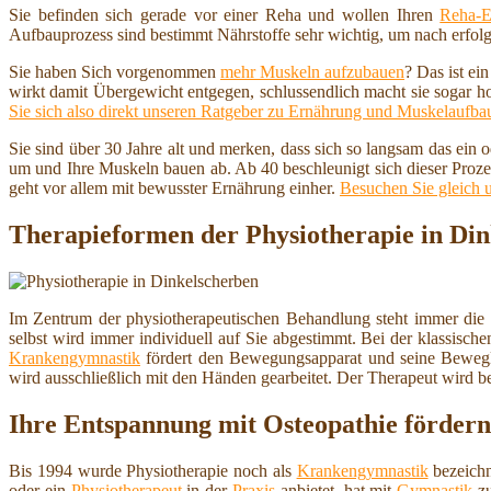
Sie befinden sich gerade vor einer Reha und wollen Ihren
Reha-E
Aufbauprozess sind bestimmt Nährstoffe sehr wichtig, um nach erfolg
Sie haben Sich vorgenommen
mehr Muskeln aufzubauen
? Das ist ei
wirkt damit Übergewicht entgegen, schlussendlich macht sie sogar h
Sie sich also direkt unseren Ratgeber zu Ernährung und Muskelaufba
Sie sind über 30 Jahre alt und merken, dass sich so langsam das ein
um und Ihre Muskeln bauen ab. Ab 40 beschleunigt sich dieser Proze
geht vor allem mit bewusster Ernährung einher.
Besuchen Sie gleich 
Therapieformen der Physiotherapie in Di
Im Zentrum der physiotherapeutischen Behandlung steht immer die
selbst wird immer individuell auf Sie abgestimmt. Bei der klassisch
Krankengymnastik
fördert den Bewegungsapparat und seine Beweg
wird ausschließlich mit den Händen gearbeitet. Der Therapeut wird b
Ihre Entspannung mit Osteopathie fördern
Bis 1994 wurde Physiotherapie noch als
Krankengymnastik
bezeichn
oder ein
Physiotherapeut
in der
Praxis
anbietet, hat mit
Gymnastik
zu