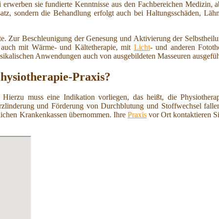
ei erwerben sie fundierte Kenntnisse aus den Fachbereichen Medizin, 
nsatz, sondern die Behandlung erfolgt auch bei Haltungsschäden, L
ote. Zur Beschleunigung der Genesung und Aktivierung der Selbstheil
e auch mit Wärme- und Kältetherapie, mit
Licht
- und anderen Fototh
ysikalischen Anwendungen auch von ausgebildeten Masseuren ausgefüh
Physiotherapie-Praxis?
 Hierzu muss eine Indikation vorliegen, das heißt, die Physiothera
zlinderung und Förderung von Durchblutung und Stoffwechsel fallen 
etzlichen Krankenkassen übernommen. Ihre
Praxis
vor Ort kontaktieren S