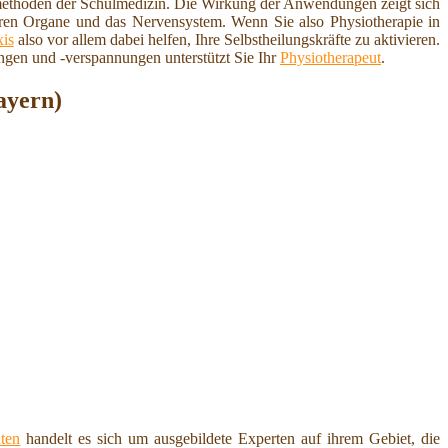
methoden der Schulmedizin. Die Wirkung der Anwendungen zeigt sich
eren Organe und das Nervensystem. Wenn Sie also Physiotherapie in
xis
also vor allem dabei helfen, Ihre Selbstheilungskräfte zu aktivieren.
gen und -verspannungen unterstützt Sie Ihr
Physiotherapeut
.
ayern)
ten
handelt es sich um ausgebildete Experten auf ihrem Gebiet, die