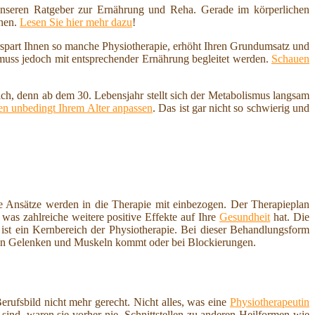
nseren Ratgeber zur Ernährung und Reha. Gerade im körperlichen
nnen.
Lesen Sie hier mehr dazu
!
erspart Ihnen so manche Physiotherapie, erhöht Ihren Grundumsatz und
 muss jedoch mit entsprechender Ernährung begleitet werden.
Schauen
ich, denn ab dem 30. Lebensjahr stellt sich der Metabolismus langsam
n unbedingt Ihrem Alter anpassen
. Das ist gar nicht so schwierig und
 Ansätze werden in die Therapie mit einbezogen. Der Therapieplan
was zahlreiche weitere positive Effekte auf Ihre
Gesundheit
hat. Die
st ein Kernbereich der Physiotherapie. Bei dieser Behandlungsform
n Gelenken und Muskeln kommt oder bei Blockierungen.
ufsbild nicht mehr gerecht. Nicht alles, was eine
Physiotherapeutin
sind, waren sie vorher nie. Schnittstellen zu anderen Heilformen wie