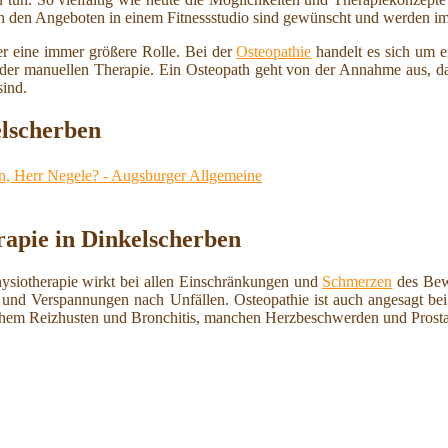
ch den Angeboten in einem Fitnessstudio sind gewünscht und werden imm
r eine immer größere Rolle. Bei der
Osteopathie
handelt es sich um e
m der manuellen Therapie. Ein Osteopath geht von der Annahme aus, d
sind.
lscherben
n, Herr Negele? - Augsburger Allgemeine
rapie in Dinkelscherben
hysiotherapie wirkt bei allen Einschränkungen und
Schmerzen
des Bew
und Verspannungen nach Unfällen. Osteopathie ist auch angesagt b
schem Reizhusten und Bronchitis, manchen Herzbeschwerden und Prosta