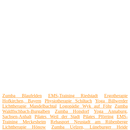
Zumba Blaufelden
EMS-Training Riedstadt
Ergotherapie
Hofkirchen, Bayern
Physiotherapie Schiltach
Yoga Billwerder
Lichttherapie Mandelbachtal
Logopädie Wyk auf Föhr
Zumba
Waldfischbach-Burgalben
Zumba Hoisdorf
Yoga Annaburg,
Sachsen-Anhalt
Pilates Weil der Stadt
Pilates Pförring
EMS-
Training Meckesheim
Rehasport Neustadt am Rübenberge
Lichttherapie Hönow
Zumba Uelzen, Lüneburger Heide