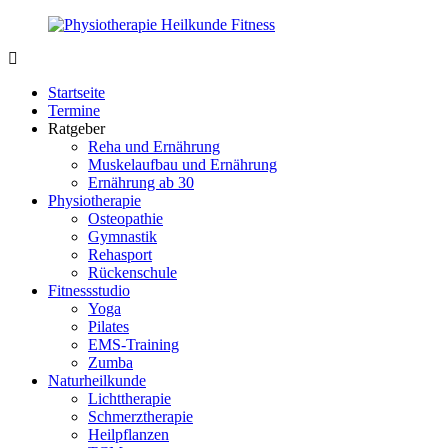
Zurück
zum
Inhalt
PhysioMed-
Gesundheit
Fit.de
für
Startseite
Körper
Termine
und
Ratgeber
Geist
Reha und Ernährung
Muskelaufbau und Ernährung
Ernährung ab 30
Physiotherapie
Osteopathie
Gymnastik
Rehasport
Rückenschule
Fitnessstudio
Yoga
Pilates
EMS-Training
Zumba
Naturheilkunde
Lichttherapie
Schmerztherapie
Heilpflanzen