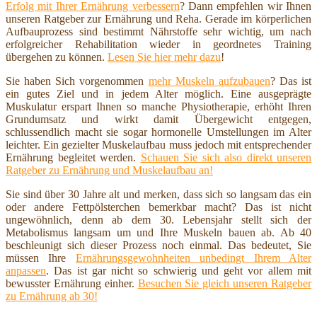
Erfolg mit Ihrer Ernährung verbessern
? Dann empfehlen wir Ihnen
unseren Ratgeber zur Ernährung und Reha. Gerade im körperlichen
Aufbauprozess sind bestimmt Nährstoffe sehr wichtig, um nach
erfolgreicher Rehabilitation wieder in geordnetes Training
übergehen zu können.
Lesen Sie hier mehr dazu
!
Sie haben Sich vorgenommen
mehr Muskeln aufzubauen
? Das ist
ein gutes Ziel und in jedem Alter möglich. Eine ausgeprägte
Muskulatur erspart Ihnen so manche Physiotherapie, erhöht Ihren
Grundumsatz und wirkt damit Übergewicht entgegen,
schlussendlich macht sie sogar hormonelle Umstellungen im Alter
leichter. Ein gezielter Muskelaufbau muss jedoch mit entsprechender
Ernährung begleitet werden.
Schauen Sie sich also direkt unseren
Ratgeber zu Ernährung und Muskelaufbau an!
Sie sind über 30 Jahre alt und merken, dass sich so langsam das ein
oder andere Fettpölsterchen bemerkbar macht? Das ist nicht
ungewöhnlich, denn ab dem 30. Lebensjahr stellt sich der
Metabolismus langsam um und Ihre Muskeln bauen ab. Ab 40
beschleunigt sich dieser Prozess noch einmal. Das bedeutet, Sie
müssen Ihre
Ernährungsgewohnheiten unbedingt Ihrem Alter
anpassen
. Das ist gar nicht so schwierig und geht vor allem mit
bewusster Ernährung einher.
Besuchen Sie gleich unseren Ratgeber
zu Ernährung ab 30!