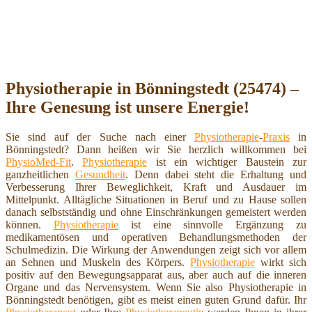
Physiotherapie in Bönningstedt (25474) –
Ihre Genesung ist unsere Energie!
Sie sind auf der Suche nach einer
Physiotherapie
-
Praxis
in
Bönningstedt? Dann heißen wir Sie herzlich willkommen bei
PhysioMed-Fit
.
Physiotherapie
ist ein wichtiger Baustein zur
ganzheitlichen
Gesundheit
. Denn dabei steht die Erhaltung und
Verbesserung Ihrer Beweglichkeit, Kraft und Ausdauer im
Mittelpunkt. Alltägliche Situationen in Beruf und zu Hause sollen
danach selbstständig und ohne Einschränkungen gemeistert werden
können.
Physiotherapie
ist eine sinnvolle Ergänzung zu
medikamentösen und operativen Behandlungsmethoden der
Schulmedizin. Die Wirkung der Anwendungen zeigt sich vor allem
an Sehnen und Muskeln des Körpers.
Physiotherapie
wirkt sich
positiv auf den Bewegungsapparat aus, aber auch auf die inneren
Organe und das Nervensystem. Wenn Sie also Physiotherapie in
Bönningstedt benötigen, gibt es meist einen guten Grund dafür. Ihr