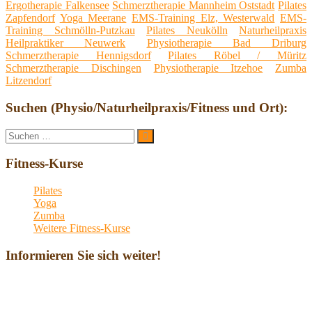
Ergotherapie Falkensee
Schmerztherapie Mannheim Oststadt
Pilates
Zapfendorf
Yoga Meerane
EMS-Training Elz, Westerwald
EMS-
Training Schmölln-Putzkau
Pilates Neukölln
Naturheilpraxis
Heilpraktiker Neuwerk
Physiotherapie Bad Driburg
Schmerztherapie Hennigsdorf
Pilates Röbel / Müritz
Schmerztherapie Dischingen
Physiotherapie Itzehoe
Zumba
Litzendorf
Suchen (Physio/Naturheilpraxis/Fitness und Ort):
Suche
Suchen
nach:
Fitness-Kurse
Pilates
Yoga
Zumba
Weitere Fitness-Kurse
Informieren Sie sich weiter!