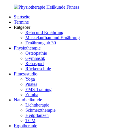
Zurück
zum
Startseite
Inhalt
PhysioMed-
Gesundheit
Termine
Fit.de
für
Ratgeber
Körper
Reha und Ernährung
und
Muskelaufbau und Ernährung
Geist
Ernährung ab 30
Physiotherapie
Osteopathie
Gymnastik
Rehasport
Rückenschule
Fitnessstudio
Yoga
Pilates
EMS-Training
Zumba
Naturheilkunde
Lichttherapie
Schmerztherapie
Heilpflanzen
TCM
Ergotherapie