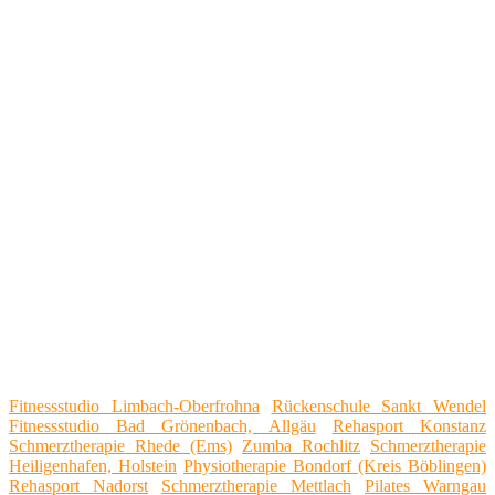
Fitnessstudio Limbach-Oberfrohna
Rückenschule Sankt Wendel
Fitnessstudio Bad Grönenbach, Allgäu
Rehasport Konstanz
Schmerztherapie Rhede (Ems)
Zumba Rochlitz
Schmerztherapie
Heiligenhafen, Holstein
Physiotherapie Bondorf (Kreis Böblingen)
Rehasport Nadorst
Schmerztherapie Mettlach
Pilates Warngau