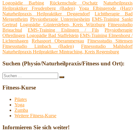
Logopädie Barbing
Rückenschule Oschatz
Naturheilpraxis
Heilpraktiker Freudenberg (Baden)
Yoga Elbingerode (Harz)
Naturheilpraxis Heilpraktiker Deggendorf
Lichttherapie Bad
Mergentheim
Physiotherapie Untereisesheim
EMS-Training Sankt
Gertrud
Logopädie Güntersleben, Kreis Würzburg
Fitnessstudio
Brigachtal
EMS-Training Eislingen / Fils
Physiotherapie
Ofterdingen
Logopädie Bad Staffelstein
EMS-Training Elmenhorst /
Lichtenhagen
Rehasport Oberammergau
Fitnessstudio Sittensen
Fitnessstudio Limbach (Baden)
Fitnessstudio Mahlsdorf
Naturheilpraxis Heilpraktiker Mintraching, Kreis Regensburg
Suchen (Physio/Naturheilpraxis/Fitness und Ort):
Suche
Suchen
nach:
Fitness-Kurse
Pilates
Yoga
Zumba
Weitere Fitness-Kurse
Informieren Sie sich weiter!