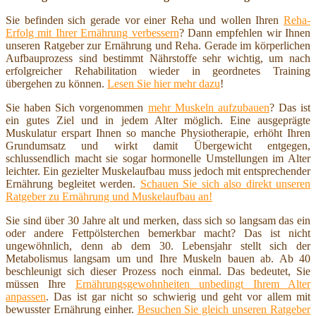
Sie befinden sich gerade vor einer Reha und wollen Ihren
Reha-
Erfolg mit Ihrer Ernährung verbessern
? Dann empfehlen wir Ihnen
unseren Ratgeber zur Ernährung und Reha. Gerade im körperlichen
Aufbauprozess sind bestimmt Nährstoffe sehr wichtig, um nach
erfolgreicher Rehabilitation wieder in geordnetes Training
übergehen zu können.
Lesen Sie hier mehr dazu
!
Sie haben Sich vorgenommen
mehr Muskeln aufzubauen
? Das ist
ein gutes Ziel und in jedem Alter möglich. Eine ausgeprägte
Muskulatur erspart Ihnen so manche Physiotherapie, erhöht Ihren
Grundumsatz und wirkt damit Übergewicht entgegen,
schlussendlich macht sie sogar hormonelle Umstellungen im Alter
leichter. Ein gezielter Muskelaufbau muss jedoch mit entsprechender
Ernährung begleitet werden.
Schauen Sie sich also direkt unseren
Ratgeber zu Ernährung und Muskelaufbau an!
Sie sind über 30 Jahre alt und merken, dass sich so langsam das ein
oder andere Fettpölsterchen bemerkbar macht? Das ist nicht
ungewöhnlich, denn ab dem 30. Lebensjahr stellt sich der
Metabolismus langsam um und Ihre Muskeln bauen ab. Ab 40
beschleunigt sich dieser Prozess noch einmal. Das bedeutet, Sie
müssen Ihre
Ernährungsgewohnheiten unbedingt Ihrem Alter
anpassen
. Das ist gar nicht so schwierig und geht vor allem mit
bewusster Ernährung einher.
Besuchen Sie gleich unseren Ratgeber