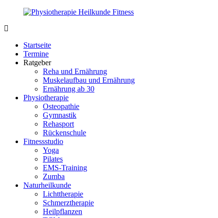
Zurück
zum
Inhalt
PhysioMed-
Gesundheit
Fit.de
für
Startseite
Körper
Termine
und
Ratgeber
Geist
Reha und Ernährung
Muskelaufbau und Ernährung
Ernährung ab 30
Physiotherapie
Osteopathie
Gymnastik
Rehasport
Rückenschule
Fitnessstudio
Yoga
Pilates
EMS-Training
Zumba
Naturheilkunde
Lichttherapie
Schmerztherapie
Heilpflanzen