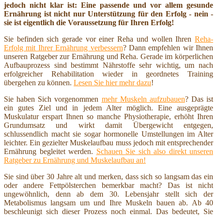
jedoch nicht klar ist: Eine passende und vor allem gesunde
Ernährung ist nicht nur Unterstützung für den Erfolg - nein -
sie ist eigentlich die Voraussetzung für Ihren Erfolg!
Sie befinden sich gerade vor einer Reha und wollen Ihren
Reha-
Erfolg mit Ihrer Ernährung verbessern
? Dann empfehlen wir Ihnen
unseren Ratgeber zur Ernährung und Reha. Gerade im körperlichen
Aufbauprozess sind bestimmt Nährstoffe sehr wichtig, um nach
erfolgreicher Rehabilitation wieder in geordnetes Training
übergehen zu können.
Lesen Sie hier mehr dazu
!
Sie haben Sich vorgenommen
mehr Muskeln aufzubauen
? Das ist
ein gutes Ziel und in jedem Alter möglich. Eine ausgeprägte
Muskulatur erspart Ihnen so manche Physiotherapie, erhöht Ihren
Grundumsatz und wirkt damit Übergewicht entgegen,
schlussendlich macht sie sogar hormonelle Umstellungen im Alter
leichter. Ein gezielter Muskelaufbau muss jedoch mit entsprechender
Ernährung begleitet werden.
Schauen Sie sich also direkt unseren
Ratgeber zu Ernährung und Muskelaufbau an!
Sie sind über 30 Jahre alt und merken, dass sich so langsam das ein
oder andere Fettpölsterchen bemerkbar macht? Das ist nicht
ungewöhnlich, denn ab dem 30. Lebensjahr stellt sich der
Metabolismus langsam um und Ihre Muskeln bauen ab. Ab 40
beschleunigt sich dieser Prozess noch einmal. Das bedeutet, Sie