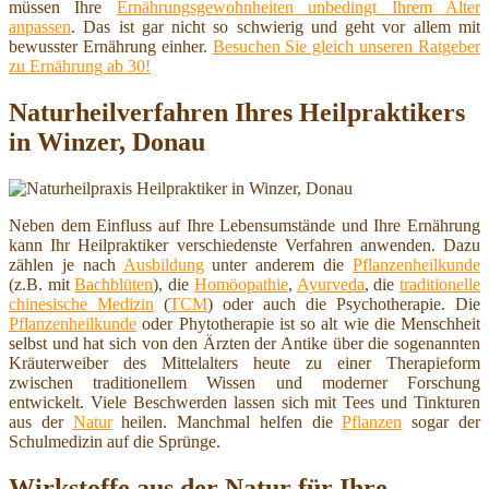
müssen Ihre
Ernährungsgewohnheiten unbedingt Ihrem Alter
anpassen
. Das ist gar nicht so schwierig und geht vor allem mit
bewusster Ernährung einher.
Besuchen Sie gleich unseren Ratgeber
zu Ernährung ab 30!
Naturheilverfahren Ihres Heilpraktikers
in Winzer, Donau
Neben dem Einfluss auf Ihre Lebensumstände und Ihre Ernährung
kann Ihr Heilpraktiker verschiedenste Verfahren anwenden. Dazu
zählen je nach
Ausbildung
unter anderem die
Pflanzenheilkunde
(z.B. mit
Bachblüten
), die
Homöopathie
,
Ayurveda
, die
traditionelle
chinesische Medizin
(
TCM
) oder auch die Psychotherapie. Die
Pflanzenheilkunde
oder Phytotherapie ist so alt wie die Menschheit
selbst und hat sich von den Ärzten der Antike über die sogenannten
Kräuterweiber des Mittelalters heute zu einer Therapieform
zwischen traditionellem Wissen und moderner Forschung
entwickelt. Viele Beschwerden lassen sich mit Tees und Tinkturen
aus der
Natur
heilen. Manchmal helfen die
Pflanzen
sogar der
Schulmedizin auf die Sprünge.
Wirkstoffe aus der Natur für Ihre