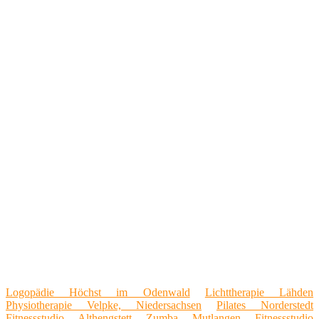
Logopädie Höchst im Odenwald
Lichttherapie Lähden
Physiotherapie Velpke, Niedersachsen
Pilates Norderstedt
Fitnessstudio Althengstett
Zumba Mutlangen
Fitnessstudio