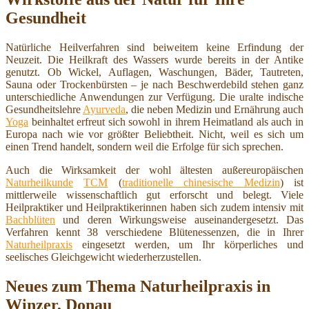
Gesundheit
Natürliche Heilverfahren sind beiweitem keine Erfindung der
Neuzeit. Die Heilkraft des Wassers wurde bereits in der Antike
genutzt. Ob Wickel, Auflagen, Waschungen, Bäder, Tautreten,
Sauna oder Trockenbürsten – je nach Beschwerdebild stehen ganz
unterschiedliche Anwendungen zur Verfügung. Die uralte indische
Gesundheitslehre
Ayurveda
, die neben Medizin und Ernährung auch
Yoga
beinhaltet erfreut sich sowohl in ihrem Heimatland als auch in
Europa nach wie vor größter Beliebtheit. Nicht, weil es sich um
einen Trend handelt, sondern weil die Erfolge für sich sprechen.
Auch die Wirksamkeit der wohl ältesten außereuropäischen
Naturheilkunde
TCM
(
traditionelle chinesische Medizin
) ist
mittlerweile wissenschaftlich gut erforscht und belegt. Viele
Heilpraktiker und Heilpraktikerinnen haben sich zudem intensiv mit
Bachblüten
und deren Wirkungsweise auseinandergesetzt. Das
Verfahren kennt 38 verschiedene Blütenessenzen, die in Ihrer
Naturheilpraxis
eingesetzt werden, um Ihr körperliches und
seelisches Gleichgewicht wiederherzustellen.
Neues zum Thema Naturheilpraxis in
Winzer, Donau