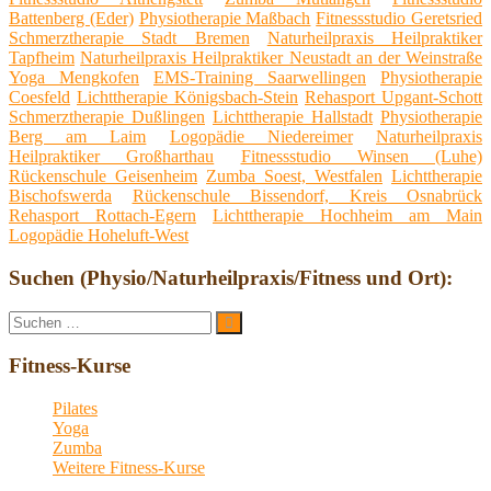
Battenberg (Eder)
Physiotherapie Maßbach
Fitnessstudio Geretsried
Schmerztherapie Stadt Bremen
Naturheilpraxis Heilpraktiker
Tapfheim
Naturheilpraxis Heilpraktiker Neustadt an der Weinstraße
Yoga Mengkofen
EMS-Training Saarwellingen
Physiotherapie
Coesfeld
Lichttherapie Königsbach-Stein
Rehasport Upgant-Schott
Schmerztherapie Dußlingen
Lichttherapie Hallstadt
Physiotherapie
Berg am Laim
Logopädie Niedereimer
Naturheilpraxis
Heilpraktiker Großharthau
Fitnessstudio Winsen (Luhe)
Rückenschule Geisenheim
Zumba Soest, Westfalen
Lichttherapie
Bischofswerda
Rückenschule Bissendorf, Kreis Osnabrück
Rehasport Rottach-Egern
Lichttherapie Hochheim am Main
Logopädie Hoheluft-West
Suchen (Physio/Naturheilpraxis/Fitness und Ort):
Suche
Suchen
nach:
Fitness-Kurse
Pilates
Yoga
Zumba
Weitere Fitness-Kurse