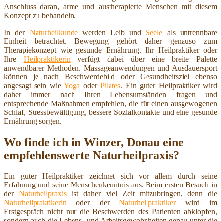
Anschluss daran, arme und austherapierte Menschen mit diesem
Konzept zu behandeln.
In der
Naturheilkunde
werden Leib und
Seele
als untrennbare
Einheit betrachtet. Bewegung gehört daher genauso zum
Therapiekonzept wie gesunde Ernährung. Ihr Heilpraktiker oder
Ihre
Heilpraktikerin
verfügt dabei über eine breite Palette
anwendbarer Methoden. Massageanwendungen und Ausdauersport
können je nach Beschwerdebild oder Gesundheitsziel ebenso
angesagt sein wie
Yoga
oder
Pilates
. Ein guter Heilpraktiker wird
daher immer nach Ihren Lebensumständen fragen und
entsprechende Maßnahmen empfehlen, die für einen ausgewogenen
Schlaf, Stressbewältigung, bessere Sozialkontakte und eine gesunde
Ernährung sorgen.
Wo finde ich in Winzer, Donau eine
empfehlenswerte Naturheilpraxis?
Ein guter Heilpraktiker zeichnet sich vor allem durch seine
Erfahrung und seine Menschenkenntnis aus. Beim ersten Besuch in
der
Naturheilpraxis
ist daher viel Zeit mitzubringen, denn die
Naturheilpraktikerin
oder der
Naturheilpraktiker
wird im
Erstgespräch nicht nur die Beschwerden des Patienten abklopfen,
sondern auch die Lebens- und Arbeitsgewohnheiten genau unter die