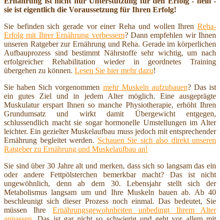
Ernährung ist nicht nur Unterstützung für den Erfolg - nein -
sie ist eigentlich die Voraussetzung für Ihren Erfolg!
Sie befinden sich gerade vor einer Reha und wollen Ihren
Reha-
Erfolg mit Ihrer Ernährung verbessern
? Dann empfehlen wir Ihnen
unseren Ratgeber zur Ernährung und Reha. Gerade im körperlichen
Aufbauprozess sind bestimmt Nährstoffe sehr wichtig, um nach
erfolgreicher Rehabilitation wieder in geordnetes Training
übergehen zu können.
Lesen Sie hier mehr dazu
!
Sie haben Sich vorgenommen
mehr Muskeln aufzubauen
? Das ist
ein gutes Ziel und in jedem Alter möglich. Eine ausgeprägte
Muskulatur erspart Ihnen so manche Physiotherapie, erhöht Ihren
Grundumsatz und wirkt damit Übergewicht entgegen,
schlussendlich macht sie sogar hormonelle Umstellungen im Alter
leichter. Ein gezielter Muskelaufbau muss jedoch mit entsprechender
Ernährung begleitet werden.
Schauen Sie sich also direkt unseren
Ratgeber zu Ernährung und Muskelaufbau an!
Sie sind über 30 Jahre alt und merken, dass sich so langsam das ein
oder andere Fettpölsterchen bemerkbar macht? Das ist nicht
ungewöhnlich, denn ab dem 30. Lebensjahr stellt sich der
Metabolismus langsam um und Ihre Muskeln bauen ab. Ab 40
beschleunigt sich dieser Prozess noch einmal. Das bedeutet, Sie
müssen Ihre
Ernährungsgewohnheiten unbedingt Ihrem Alter
anpassen
. Das ist gar nicht so schwierig und geht vor allem mit