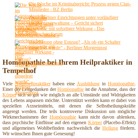
Die Woche im Kriminalgericht: Prozess gegen Clan-
Mitglieder - BZ Berlin
Zwei Berliner Einrichtungen unter vorläufiger
Insolvenzverwaltung – Gericht sichert
Vermögenswerte mit sofortiger Wirkung - Das
Verbraucherschutzforum
Rauchstopp ohne Entzug? „Als ob ein Schalter
umgelegt wurde“ - Berliner Morgenpost
Homöopathie bei Ihrem Heilpraktiker in
Tempelhof
Viele
Naturheilpraktiker
haben eine
Ausbildung
in
Homöopathie
.
Einer der Leitgedanken der
Homöopathie
ist die Annahme, dass der
Körper
sich so gut wie möglich an alle Umstände und Widrigkeiten
des Lebens anpassen möchte. Unterstützt werden kann er dabei von
speziellen Arzneimitteln, mit denen die Selbstheilungskräfte
angeregt werden. Die teils kontroverse Diskussion um mögliche
Wirkmechanismen der
Homöopathie
kann nicht davon ablenken,
dass psychische Einflüsse auf den eigenen
Körper
(Placebo-Effekt)
und allgemeines Wohlbefinden nachweislich die
Heilung
fördern.
Wir wünschen Ihnen gute Genesung!