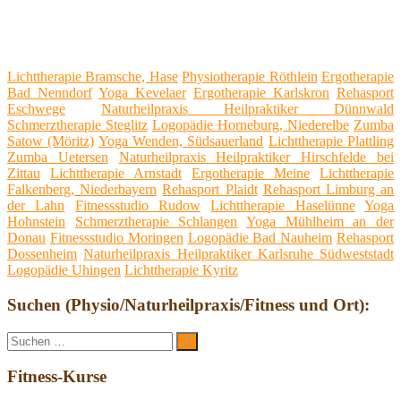
Lichttherapie Bramsche, Hase
Physiotherapie Röthlein
Ergotherapie
Bad Nenndorf
Yoga Kevelaer
Ergotherapie Karlskron
Rehasport
Eschwege
Naturheilpraxis Heilpraktiker Dünnwald
Schmerztherapie Steglitz
Logopädie Horneburg, Niederelbe
Zumba
Satow (Möritz)
Yoga Wenden, Südsauerland
Lichttherapie Plattling
Zumba Uetersen
Naturheilpraxis Heilpraktiker Hirschfelde bei
Zittau
Lichttherapie Arnstadt
Ergotherapie Meine
Lichttherapie
Falkenberg, Niederbayern
Rehasport Plaidt
Rehasport Limburg an
der Lahn
Fitnessstudio Rudow
Lichttherapie Haselünne
Yoga
Hohnstein
Schmerztherapie Schlangen
Yoga Mühlheim an der
Donau
Fitnessstudio Moringen
Logopädie Bad Nauheim
Rehasport
Dossenheim
Naturheilpraxis Heilpraktiker Karlsruhe Südweststadt
Logopädie Uhingen
Lichttherapie Kyritz
Suchen (Physio/Naturheilpraxis/Fitness und Ort):
Suche
Suchen
nach:
Fitness-Kurse