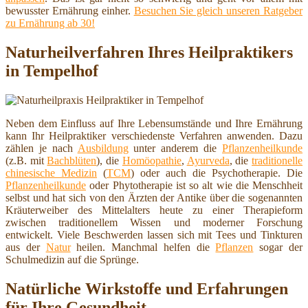
bewusster Ernährung einher.
Besuchen Sie gleich unseren Ratgeber
zu Ernährung ab 30!
Naturheilverfahren Ihres Heilpraktikers
in Tempelhof
Neben dem Einfluss auf Ihre Lebensumstände und Ihre Ernährung
kann Ihr Heilpraktiker verschiedenste Verfahren anwenden. Dazu
zählen je nach
Ausbildung
unter anderem die
Pflanzenheilkunde
(z.B. mit
Bachblüten
), die
Homöopathie
,
Ayurveda
, die
traditionelle
chinesische Medizin
(
TCM
) oder auch die Psychotherapie. Die
Pflanzenheilkunde
oder Phytotherapie ist so alt wie die Menschheit
selbst und hat sich von den Ärzten der Antike über die sogenannten
Kräuterweiber des Mittelalters heute zu einer Therapieform
zwischen traditionellem Wissen und moderner Forschung
entwickelt. Viele Beschwerden lassen sich mit Tees und Tinkturen
aus der
Natur
heilen. Manchmal helfen die
Pflanzen
sogar der
Schulmedizin auf die Sprünge.
Natürliche Wirkstoffe und Erfahrungen
für Ihre Gesundheit