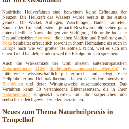
Natürliche Heilverfahren sind beiweitem keine Erfindung der
Neuzeit. Die Heilkraft des Wassers wurde bereits in der Antike
genutzt. Ob Wickel, Auflagen, Waschungen, Bäder, Tautreten,
Sauna oder Trockenbürsten – je nach Beschwerdebild stehen ganz
unterschiedliche Anwendungen zur Verfügung. Die uralte indische
Gesundheitslehre
Ayurveda
, die neben Medizin und Ernährung auch
Yoga
beinhaltet erfreut sich sowohl in ihrem Heimatland als auch in
Europa nach wie vor größter Beliebtheit. Nicht, weil es sich um
einen Trend handelt, sondern weil die Erfolge für sich sprechen.
Auch die Wirksamkeit der wohl ältesten außereuropäischen
Naturheilkunde
TCM
(
traditionelle chinesische Medizin
) ist
mittlerweile wissenschaftlich gut erforscht und belegt. Viele
Heilpraktiker und Heilpraktikerinnen haben sich zudem intensiv mit
Bachblüten
und deren Wirkungsweise auseinandergesetzt. Das
Verfahren kennt 38 verschiedene Blütenessenzen, die in Ihrer
Naturheilpraxis
eingesetzt werden, um Ihr körperliches und
seelisches Gleichgewicht wiederherzustellen.
Neues zum Thema Naturheilpraxis in
Tempelhof