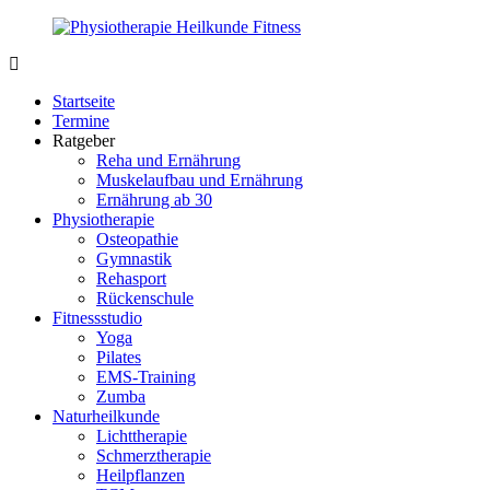
Zurück
zum
Inhalt
PhysioMed-
Gesundheit
Fit.de
für
Startseite
Körper
Termine
und
Ratgeber
Geist
Reha und Ernährung
Muskelaufbau und Ernährung
Ernährung ab 30
Physiotherapie
Osteopathie
Gymnastik
Rehasport
Rückenschule
Fitnessstudio
Yoga
Pilates
EMS-Training
Zumba
Naturheilkunde
Lichttherapie
Schmerztherapie
Heilpflanzen