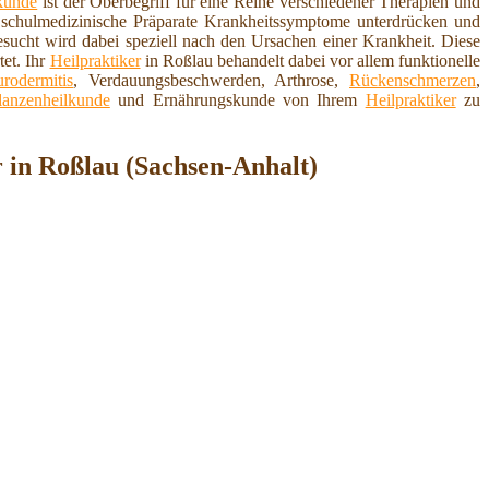
kunde
ist der Oberbegriff für eine Reihe verschiedener Therapien und
schulmedizinische Präparate Krankheitssymptome unterdrücken und
esucht wird dabei speziell nach den Ursachen einer Krankheit. Diese
et. Ihr
Heilpraktiker
in Roßlau behandelt dabei vor allem funktionelle
rodermitis
, Verdauungsbeschwerden, Arthrose,
Rückenschmerzen
,
lanzenheilkunde
und Ernährungskunde von Ihrem
Heilpraktiker
zu
r in Roßlau (Sachsen-Anhalt)