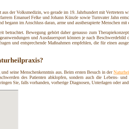
st aus der Volksmedizin, wo gerade im 19. Jahrhundert mit Vertretern w
rern Emanuel Felke und Johann Künzle sowie Turnvater Jahn entsche
 begann im Anschluss daran, arme und austherapierte Menschen mit 
eit betrachtet. Bewegung gehört daher genauso zum Therapiekonzept
sageanwendungen und Ausdauersport können je nach Beschwerdebild o
fragen und entsprechende Maßnahmen empfehlen, die für einen ausgew
aturheilpraxis?
ung und seine Menschenkenntnis aus. Beim ersten Besuch in der
Naturhei
schwerden des Patienten abklopfen, sondern auch die Lebens- und
Bringen Sie, falls vorhanden, vorherige Diagnosen, Unterlagen oder an