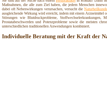
Sie sind auf der Suche nach einem
Heilpraktiker
in Roßlau? Dann hei
Maßnahmen, die alle zum Ziel haben, die jedem Menschen innewoh
dabei oft Nebenwirkungen verursachen, versucht die
Naturheilkund
ausgleichende Wirkung wird erreicht, indem mit einem Arzneimittel 
Störungen wie Blutdruckprobleme, Stoffwechselerkrankungen,
Prostatabeschwerden und Potenzprobleme sowie die meisten chron
unterschiedlichen traditionellen Anwendungen kombiniert.
Individuelle Beratung mit der Kraft der N