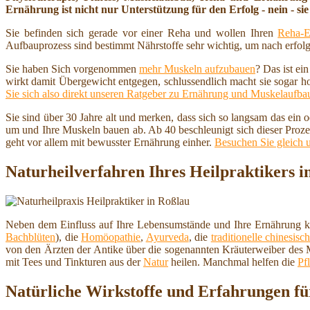
Ernährung ist nicht nur Unterstützung für den Erfolg - nein - sie 
Sie befinden sich gerade vor einer Reha und wollen Ihren
Reha-E
Aufbauprozess sind bestimmt Nährstoffe sehr wichtig, um nach erfolg
Sie haben Sich vorgenommen
mehr Muskeln aufzubauen
? Das ist ei
wirkt damit Übergewicht entgegen, schlussendlich macht sie sogar h
Sie sich also direkt unseren Ratgeber zu Ernährung und Muskelaufba
Sie sind über 30 Jahre alt und merken, dass sich so langsam das ein
um und Ihre Muskeln bauen ab. Ab 40 beschleunigt sich dieser Proze
geht vor allem mit bewusster Ernährung einher.
Besuchen Sie gleich 
Naturheilverfahren Ihres Heilpraktikers i
Neben dem Einfluss auf Ihre Lebensumstände und Ihre Ernährung ka
Bachblüten
), die
Homöopathie
,
Ayurveda
, die
traditionelle chinesis
von den Ärzten der Antike über die sogenannten Kräuterweiber des M
mit Tees und Tinkturen aus der
Natur
heilen. Manchmal helfen die
Pf
Natürliche Wirkstoffe und Erfahrungen fü