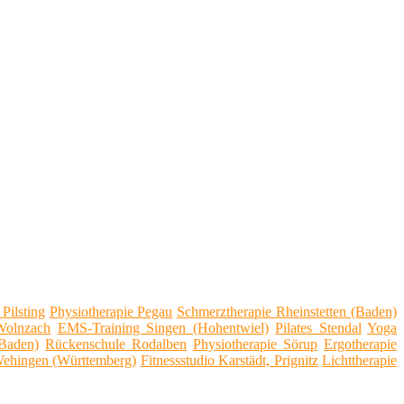
Pilsting
Physiotherapie Pegau
Schmerztherapie Rheinstetten (Baden)
Wolnzach
EMS-Training Singen (Hohentwiel)
Pilates Stendal
Yoga
(Baden)
Rückenschule Rodalben
Physiotherapie Sörup
Ergotherapie
ehingen (Württemberg)
Fitnessstudio Karstädt, Prignitz
Lichttherapie