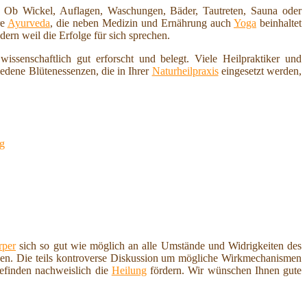
t. Ob Wickel, Auflagen, Waschungen, Bäder, Tautreten, Sauna oder
re
Ayurveda
, die neben Medizin und Ernährung auch
Yoga
beinhaltet
dern weil die Erfolge für sich sprechen.
e wissenschaftlich gut erforscht und belegt. Viele Heilpraktiker und
edene Blütenessenzen, die in Ihrer
Naturheilpraxis
eingesetzt werden,
ng
rper
sich so gut wie möglich an alle Umstände und Widrigkeiten des
rden. Die teils kontroverse Diskussion um mögliche Wirkmechanismen
efinden nachweislich die
Heilung
fördern. Wir wünschen Ihnen gute