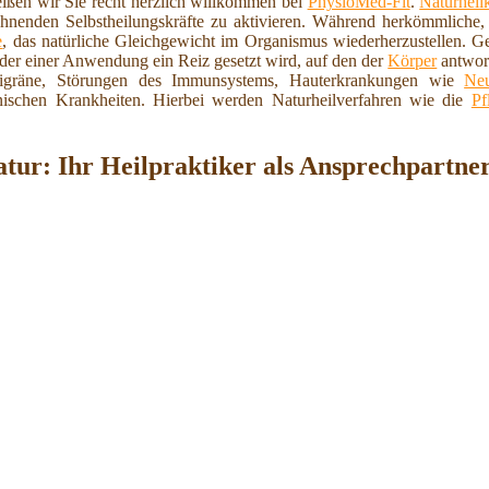
ßen wir Sie recht herzlich willkommen bei
PhysioMed-Fit
.
Naturheil
nenden Selbstheilungskräfte zu aktivieren. Während herkömmliche, 
e
, das natürliche Gleichgewicht im Organismus wiederherzustellen. G
oder einer Anwendung ein Reiz gesetzt wird, auf den der
Körper
antwort
 Migräne, Störungen des Immunsystems, Hauterkrankungen wie
Neu
ischen Krankheiten. Hierbei werden Naturheilverfahren wie die
Pf
atur: Ihr Heilpraktiker als Ansprechpartne