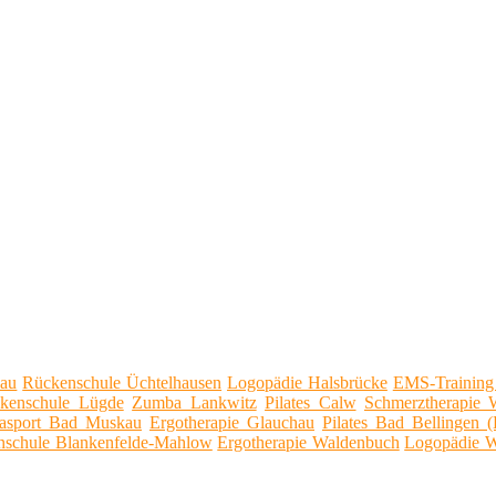
nau
Rückenschule Üchtelhausen
Logopädie Halsbrücke
EMS-Training 
kenschule Lügde
Zumba Lankwitz
Pilates Calw
Schmerztherapie 
asport Bad Muskau
Ergotherapie Glauchau
Pilates Bad Bellingen 
nschule Blankenfelde-Mahlow
Ergotherapie Waldenbuch
Logopädie W