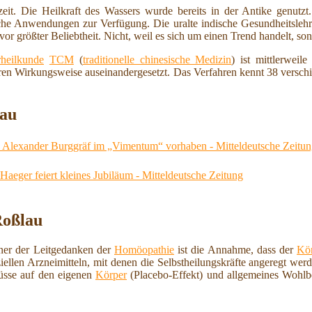
zeit. Die Heilkraft des Wassers wurde bereits in der Antike genutz
iche Anwendungen zur Verfügung. Die uralte indische Gesundheitsleh
or größter Beliebtheit. Nicht, weil es sich um einen Trend handelt, son
heilkunde
TCM
(
traditionelle chinesische Medizin
) ist mittlerweil
en Wirkungsweise auseinandergesetzt. Das Verfahren kennt 38 verschi
lau
nd Alexander Burggräf im „Vimentum“ vorhaben - Mitteldeutsche Zeitu
aeger feiert kleines Jubiläum - Mitteldeutsche Zeitung
Roßlau
iner der Leitgedanken der
Homöopathie
ist die Annahme, dass der
Kö
iellen Arzneimitteln, mit denen die Selbstheilungskräfte angeregt we
lüsse auf den eigenen
Körper
(Placebo-Effekt) und allgemeines Wohlb