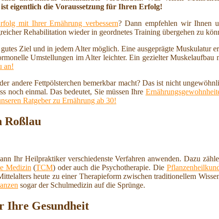
ist eigentlich die Voraussetzung für Ihren Erfolg!
rfolg mit Ihrer Ernährung verbessern
? Dann empfehlen wir Ihnen u
reicher Rehabilitation wieder in geordnetes Training übergehen zu kö
n gutes Ziel und in jedem Alter möglich. Eine ausgeprägte Muskulatur 
ormonelle Umstellungen im Alter leichter. Ein gezielter Muskelaufbau
u an!
 oder andere Fettpölsterchen bemerkbar macht? Das ist nicht ungewöhnl
ss noch einmal. Das bedeutet, Sie müssen Ihre
Ernährungsgewohnheite
unseren Ratgeber zu Ernährung ab 30!
n Roßlau
nn Ihr Heilpraktiker verschiedenste Verfahren anwenden. Dazu zähl
che Medizin
(
TCM
) oder auch die Psychotherapie. Die
Pflanzenheilkun
ittelalters heute zu einer Therapieform zwischen traditionellem Wiss
lanzen
sogar der Schulmedizin auf die Sprünge.
r Ihre Gesundheit