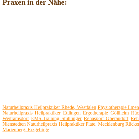
Praxen in der Nähe:
Naturheilpraxis Heilpraktiker Rhede, Westfalen
Physiotherapie Ilme
Naturheilpraxis Heilpraktiker Ettlingen
Ergotherapie Göllheim
Rüc
Weitramsdorf
EMS-Training Stühlinger
Rehasport Oberaudorf
Reh
Nienstedten
Naturheilpraxis Heilpraktiker Plate, Mecklenburg
Rücke
Marienberg, Erzgebirge