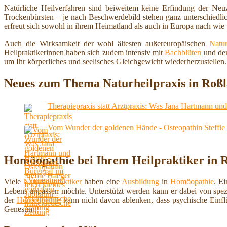
Natürliche Heilverfahren sind beiweitem keine Erfindung der Neu
Trockenbürsten – je nach Beschwerdebild stehen ganz unterschiedl
erfreut sich sowohl in ihrem Heimatland als auch in Europa nach wie v
Auch die Wirksamkeit der wohl ältesten außereuropäischen
Natur
Heilpraktikerinnen haben sich zudem intensiv mit
Bachblüten
und der
um Ihr körperliches und seelisches Gleichgewicht wiederherzustellen.
Neues zum Thema Naturheilpraxis in Roß
Therapiepraxis statt Arztpraxis: Was Jana Hartmann u
Vom Wunder der goldenen Hände - Osteopathin Steffie H
Homöopathie bei Ihrem Heilpraktiker in 
Viele
Naturheilpraktiker
haben eine
Ausbildung
in
Homöopathie
. E
Lebens anpassen möchte. Unterstützt werden kann er dabei von spez
der
Homöopathie
kann nicht davon ablenken, dass psychische Einf
Genesung!