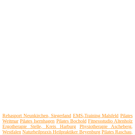
Rehasport Neunkirchen, Siegerland
EMS-Training Malsfeld
Pilates
Weitmar
Pilates Isernhagen
Pilates Bochold
Fitnessstudio Altenholz
Ergotherapie Stelle, Kreis Harburg
Physiotherapie Ascheberg,
Westfalen
Naturheilpraxis Heilpraktiker Beyenburg
Pilates Raschau,