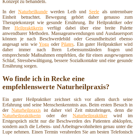
Konzept zu behandeln.
In der
Naturheilkunde
werden Leib und
Seele
als untrennbare
Einheit betrachtet. Bewegung gehört daher genauso zum
Therapiekonzept wie gesunde Ernährung. Ihr Heilpraktiker oder
Ihre
Heilpraktikerin
verfügt dabei über eine breite Palette
anwendbarer Methoden. Massageanwendungen und Ausdauersport
können je nach Beschwerdebild oder Gesundheitsziel ebenso
angesagt sein wie
Yoga
oder
Pilates
. Ein guter Heilpraktiker wird
daher immer nach Ihren Lebensumständen fragen und
entsprechende Maßnahmen empfehlen, die für einen ausgewogenen
Schlaf, Stressbewältigung, bessere Sozialkontakte und eine gesunde
Ernährung sorgen.
Wo finde ich in Recke eine
empfehlenswerte Naturheilpraxis?
Ein guter Heilpraktiker zeichnet sich vor allem durch seine
Erfahrung und seine Menschenkenntnis aus. Beim ersten Besuch in
der
Naturheilpraxis
ist daher viel Zeit mitzubringen, denn die
Naturheilpraktikerin
oder der
Naturheilpraktiker
wird im
Erstgespräch nicht nur die Beschwerden des Patienten abklopfen,
sondern auch die Lebens- und Arbeitsgewohnheiten genau unter die
Lupe nehmen. Einen Termin verabreden Sie am besten Telefonisch