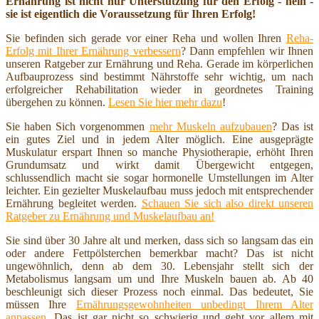
Ernährung ist nicht nur Unterstützung für den Erfolg - nein -
sie ist eigentlich die Voraussetzung für Ihren Erfolg!
Sie befinden sich gerade vor einer Reha und wollen Ihren
Reha-
Erfolg mit Ihrer Ernährung verbessern
? Dann empfehlen wir Ihnen
unseren Ratgeber zur Ernährung und Reha. Gerade im körperlichen
Aufbauprozess sind bestimmt Nährstoffe sehr wichtig, um nach
erfolgreicher Rehabilitation wieder in geordnetes Training
übergehen zu können.
Lesen Sie hier mehr dazu
!
Sie haben Sich vorgenommen
mehr Muskeln aufzubauen
? Das ist
ein gutes Ziel und in jedem Alter möglich. Eine ausgeprägte
Muskulatur erspart Ihnen so manche Physiotherapie, erhöht Ihren
Grundumsatz und wirkt damit Übergewicht entgegen,
schlussendlich macht sie sogar hormonelle Umstellungen im Alter
leichter. Ein gezielter Muskelaufbau muss jedoch mit entsprechender
Ernährung begleitet werden.
Schauen Sie sich also direkt unseren
Ratgeber zu Ernährung und Muskelaufbau an!
Sie sind über 30 Jahre alt und merken, dass sich so langsam das ein
oder andere Fettpölsterchen bemerkbar macht? Das ist nicht
ungewöhnlich, denn ab dem 30. Lebensjahr stellt sich der
Metabolismus langsam um und Ihre Muskeln bauen ab. Ab 40
beschleunigt sich dieser Prozess noch einmal. Das bedeutet, Sie
müssen Ihre
Ernährungsgewohnheiten unbedingt Ihrem Alter
anpassen
. Das ist gar nicht so schwierig und geht vor allem mit