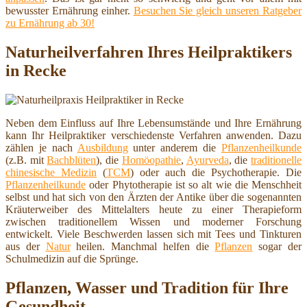
bewusster Ernährung einher.
Besuchen Sie gleich unseren Ratgeber
zu Ernährung ab 30!
Naturheilverfahren Ihres Heilpraktikers
in Recke
Neben dem Einfluss auf Ihre Lebensumstände und Ihre Ernährung
kann Ihr Heilpraktiker verschiedenste Verfahren anwenden. Dazu
zählen je nach
Ausbildung
unter anderem die
Pflanzenheilkunde
(z.B. mit
Bachblüten
), die
Homöopathie
,
Ayurveda
, die
traditionelle
chinesische Medizin
(
TCM
) oder auch die Psychotherapie. Die
Pflanzenheilkunde
oder Phytotherapie ist so alt wie die Menschheit
selbst und hat sich von den Ärzten der Antike über die sogenannten
Kräuterweiber des Mittelalters heute zu einer Therapieform
zwischen traditionellem Wissen und moderner Forschung
entwickelt. Viele Beschwerden lassen sich mit Tees und Tinkturen
aus der
Natur
heilen. Manchmal helfen die
Pflanzen
sogar der
Schulmedizin auf die Sprünge.
Pflanzen, Wasser und Tradition für Ihre
Gesundheit