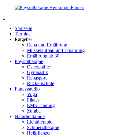
Zurück
zum
Inhalt
PhysioMed-
Gesundheit
Fit.de
für
Startseite
Körper
Termine
und
Ratgeber
Geist
Reha und Ernährung
Muskelaufbau und Ernährung
Ernährung ab 30
Physiotherapie
Osteopathie
Gymnastik
Rehasport
Rückenschule
Fitnessstudio
Yoga
Pilates
EMS-Training
Zumba
Naturheilkunde
Lichttherapie
Schmerztherapie
Heilpflanzen