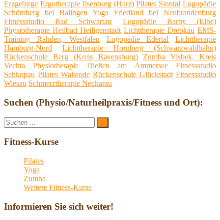
Erzgebirge
Ergotherapie Ilsenburg (Harz)
Pilates Sinntal
Logopädie
Schömberg bei Balingen
Yoga Friedland bei Neubrandenburg
Fitnessstudio Bad Schwartau
Logopädie Barby (Elbe)
Physiotherapie Heilbad Heiligenstadt
Lichttherapie Drebkau
EMS-
Training Rahden, Westfalen
Logopädie Edertal
Lichttherapie
Hamburg-Nord
Lichttherapie Hornberg (Schwarzwaldbahn)
Rückenschule Berg (Kreis Ravensburg)
Zumba Visbek, Kreis
Vechta
Physiotherapie Dießen am Ammersee
Fitnessstudio
Schkopau
Pilates Walsrode
Rückenschule Glückstadt
Fitnessstudio
Wiesau
Schmerztherapie Neckarau
Suchen (Physio/Naturheilpraxis/Fitness und Ort):
Suche
Suchen
nach:
Fitness-Kurse
Pilates
Yoga
Zumba
Weitere Fitness-Kurse
Informieren Sie sich weiter!