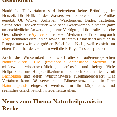
Natürliche Heilverfahren sind beiweitem keine Erfindung der
Neuzeit. Die Heilkraft des Wassers wurde bereits in der Antike
genutzt. Ob Wickel, Auflagen, Waschungen, Bäder, Tautreten,
Sauna oder Trockenbürsten – je nach Beschwerdebild stehen ganz
unterschiedliche Anwendungen zur Verfügung. Die uralte indische
Gesundheitslehre
Ayurveda
, die neben Medizin und Ernährung auch
Yoga
beinhaltet erfreut sich sowohl in ihrem Heimatland als auch in
Europa nach wie vor größter Beliebtheit. Nicht, weil es sich um
einen Trend handelt, sondern weil die Erfolge für sich sprechen.
Auch die Wirksamkeit der wohl ältesten außereuropäischen
Naturheilkunde
TCM
(
traditionelle chinesische Medizin
) ist
mittlerweile wissenschaftlich gut erforscht und belegt. Viele
Heilpraktiker und Heilpraktikerinnen haben sich zudem intensiv mit
Bachblüten
und deren Wirkungsweise auseinandergesetzt. Das
Verfahren kennt 38 verschiedene Blütenessenzen, die in Ihrer
Naturheilpraxis
eingesetzt werden, um Ihr körperliches und
seelisches Gleichgewicht wiederherzustellen.
Neues zum Thema Naturheilpraxis in
Recke