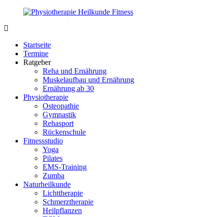
Zurück
zum
Inhalt
PhysioMed-
Gesundheit
Fit.de
für
Startseite
Körper
Termine
und
Ratgeber
Geist
Reha und Ernährung
Muskelaufbau und Ernährung
Ernährung ab 30
Physiotherapie
Osteopathie
Gymnastik
Rehasport
Rückenschule
Fitnessstudio
Yoga
Pilates
EMS-Training
Zumba
Naturheilkunde
Lichttherapie
Schmerztherapie
Heilpflanzen