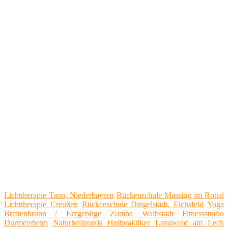
Lichttherapie Tann, Niederbayern
Rückenschule Massing im Rottal
Lichttherapie Creußen
Rückenschule Dingelstädt, Eichsfeld
Yoga
Breitenbrunn / Erzgebirge
Zumba Waibstadt
Fitnessstudio
Durmersheim
Naturheilpraxis Heilpraktiker Langweid am Lech