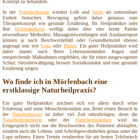
Konzept zu behandeln.
In der
Naturheilkunde
werden Leib und
Seele
als untrennbare
Einheit betrachtet. Bewegung gehört daher genauso zum
Therapiekonzept wie gesunde Ernährung. Ihr Heilpraktiker oder
Ihre
Heilpraktikerin
verfügt dabei über eine breite Palette
anwendbarer Methoden. Massageanwendungen und Ausdauersport
können je nach Beschwerdebild oder Gesundheitsziel ebenso
angesagt sein wie
Yoga
oder
Pilates
. Ein guter Heilpraktiker wird
daher immer nach Ihren Lebensumständen fragen und
entsprechende Maßnahmen empfehlen, die für einen ausgewogenen
Schlaf, Stressbewältigung, bessere Sozialkontakte und eine gesunde
Ernährung sorgen.
Wo finde ich in Mörlenbach eine
erstklassige Naturheilpraxis?
Ein guter Heilpraktiker zeichnet sich vor allem durch seine
Erfahrung und seine Menschenkenntnis aus. Beim ersten Besuch in
der
Naturheilpraxis
ist daher viel Zeit mitzubringen, denn die
Naturheilpraktikerin
oder der
Naturheilpraktiker
wird im
Erstgespräch nicht nur die Beschwerden des Patienten abklopfen,
sondern auch die Lebens- und Arbeitsgewohnheiten genau unter die
Lupe nehmen. Einen Termin verabreden Sie am besten Telefonisch