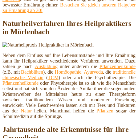
bewusster Ernährung einher.
Besuchen Sie gleich unseren Ratgeber
zu Ernährung ab 30!
Naturheilverfahren Ihres Heilpraktikers
in Mörlenbach
Neben dem Einfluss auf Ihre Lebensumstände und Ihre Ernährung
kann Ihr Heilpraktiker verschiedenste Verfahren anwenden. Dazu
zählen je nach
Ausbildung
unter anderem die
Pflanzenheilkunde
(z.B. mit
Bachblüten
), die
Homöopathie
,
Ayurveda
, die
traditionelle
chinesische Medizin
(
TCM
) oder auch die Psychotherapie. Die
Pflanzenheilkunde
oder Phytotherapie ist so alt wie die Menschheit
selbst und hat sich von den Ärzten der Antike über die sogenannten
Kräuterweiber des Mittelalters heute zu einer Therapieform
zwischen traditionellem Wissen und moderner Forschung
entwickelt. Viele Beschwerden lassen sich mit Tees und Tinkturen
aus der
Natur
heilen. Manchmal helfen die
Pflanzen
sogar der
Schulmedizin auf die Sprünge.
Jahrtausende alte Erkenntnisse für Ihre
Gesundheit