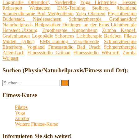
Logopädie Otterndorf, Niederelbe
Yoga Lichtenfels, Hessen
Rehasport Wettstetten
EMS-Training Stolberg, Rheinland
Schmerztherapie Bad Mergentheim
Yoga Oberreut
Physiotherapie
Duderstadt, Niedersachsen
Schmerztherapie Großhansdorf
Naturheilpraxis Heilpraktiker Dettingen an der Erms
Lichttherapie
Henstedt-Ulzburg
Ergotherapie Kuppenheim
Zumba Kappel-
Grafenhausen
Logopädie Schortens
Lichttherapie Barleben
Pilates
Müden (Aller)
EMS-Training Visselhövede
Schmerztherapie
Elsterberg, Vogtland
Fitnessstudio Bad Urach
Schmerztherapie
Allensbach
Fitnessstudio Grünau
Fitnessstudio Wilsdruff
Zumba
Wolgast
Suchen (Physio/Naturheilpraxis/Fitness und Ort):
Suche
Suchen
nach:
Fitness-Kurse
Pilates
Yoga
Zumba
Weitere Fitness-Kurse
Informieren Sie sich weiter!