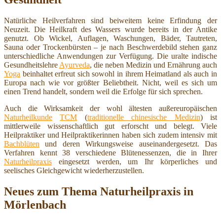
Natürliche Heilverfahren sind beiweitem keine Erfindung der
Neuzeit. Die Heilkraft des Wassers wurde bereits in der Antike
genutzt. Ob Wickel, Auflagen, Waschungen, Bäder, Tautreten,
Sauna oder Trockenbürsten – je nach Beschwerdebild stehen ganz
unterschiedliche Anwendungen zur Verfügung. Die uralte indische
Gesundheitslehre
Ayurveda
, die neben Medizin und Ernährung auch
Yoga
beinhaltet erfreut sich sowohl in ihrem Heimatland als auch in
Europa nach wie vor größter Beliebtheit. Nicht, weil es sich um
einen Trend handelt, sondern weil die Erfolge für sich sprechen.
Auch die Wirksamkeit der wohl ältesten außereuropäischen
Naturheilkunde
TCM
(
traditionelle chinesische Medizin
) ist
mittlerweile wissenschaftlich gut erforscht und belegt. Viele
Heilpraktiker und Heilpraktikerinnen haben sich zudem intensiv mit
Bachblüten
und deren Wirkungsweise auseinandergesetzt. Das
Verfahren kennt 38 verschiedene Blütenessenzen, die in Ihrer
Naturheilpraxis
eingesetzt werden, um Ihr körperliches und
seelisches Gleichgewicht wiederherzustellen.
Neues zum Thema Naturheilpraxis in
Mörlenbach