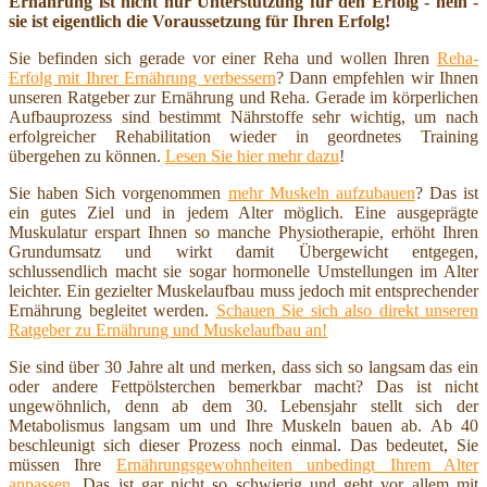
Ernährung ist nicht nur Unterstützung für den Erfolg - nein -
sie ist eigentlich die Voraussetzung für Ihren Erfolg!
Sie befinden sich gerade vor einer Reha und wollen Ihren
Reha-
Erfolg mit Ihrer Ernährung verbessern
? Dann empfehlen wir Ihnen
unseren Ratgeber zur Ernährung und Reha. Gerade im körperlichen
Aufbauprozess sind bestimmt Nährstoffe sehr wichtig, um nach
erfolgreicher Rehabilitation wieder in geordnetes Training
übergehen zu können.
Lesen Sie hier mehr dazu
!
Sie haben Sich vorgenommen
mehr Muskeln aufzubauen
? Das ist
ein gutes Ziel und in jedem Alter möglich. Eine ausgeprägte
Muskulatur erspart Ihnen so manche Physiotherapie, erhöht Ihren
Grundumsatz und wirkt damit Übergewicht entgegen,
schlussendlich macht sie sogar hormonelle Umstellungen im Alter
leichter. Ein gezielter Muskelaufbau muss jedoch mit entsprechender
Ernährung begleitet werden.
Schauen Sie sich also direkt unseren
Ratgeber zu Ernährung und Muskelaufbau an!
Sie sind über 30 Jahre alt und merken, dass sich so langsam das ein
oder andere Fettpölsterchen bemerkbar macht? Das ist nicht
ungewöhnlich, denn ab dem 30. Lebensjahr stellt sich der
Metabolismus langsam um und Ihre Muskeln bauen ab. Ab 40
beschleunigt sich dieser Prozess noch einmal. Das bedeutet, Sie
müssen Ihre
Ernährungsgewohnheiten unbedingt Ihrem Alter
anpassen
. Das ist gar nicht so schwierig und geht vor allem mit