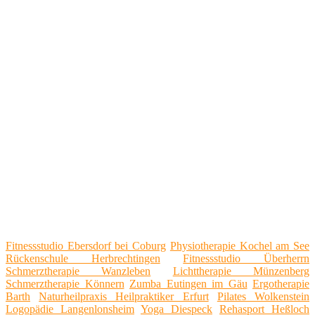
Fitnessstudio Ebersdorf bei Coburg
Physiotherapie Kochel am See
Rückenschule Herbrechtingen
Fitnessstudio Überherrn
Schmerztherapie Wanzleben
Lichttherapie Münzenberg
Schmerztherapie Könnern
Zumba Eutingen im Gäu
Ergotherapie
Barth
Naturheilpraxis Heilpraktiker Erfurt
Pilates Wolkenstein
Logopädie Langenlonsheim
Yoga Diespeck
Rehasport Heßloch