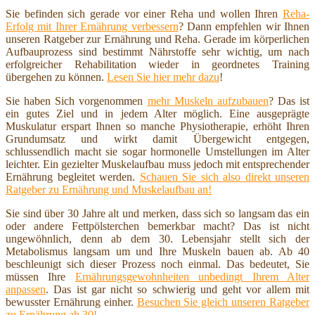
Sie befinden sich gerade vor einer Reha und wollen Ihren
Reha-
Erfolg mit Ihrer Ernährung verbessern
? Dann empfehlen wir Ihnen
unseren Ratgeber zur Ernährung und Reha. Gerade im körperlichen
Aufbauprozess sind bestimmt Nährstoffe sehr wichtig, um nach
erfolgreicher Rehabilitation wieder in geordnetes Training
übergehen zu können.
Lesen Sie hier mehr dazu
!
Sie haben Sich vorgenommen
mehr Muskeln aufzubauen
? Das ist
ein gutes Ziel und in jedem Alter möglich. Eine ausgeprägte
Muskulatur erspart Ihnen so manche Physiotherapie, erhöht Ihren
Grundumsatz und wirkt damit Übergewicht entgegen,
schlussendlich macht sie sogar hormonelle Umstellungen im Alter
leichter. Ein gezielter Muskelaufbau muss jedoch mit entsprechender
Ernährung begleitet werden.
Schauen Sie sich also direkt unseren
Ratgeber zu Ernährung und Muskelaufbau an!
Sie sind über 30 Jahre alt und merken, dass sich so langsam das ein
oder andere Fettpölsterchen bemerkbar macht? Das ist nicht
ungewöhnlich, denn ab dem 30. Lebensjahr stellt sich der
Metabolismus langsam um und Ihre Muskeln bauen ab. Ab 40
beschleunigt sich dieser Prozess noch einmal. Das bedeutet, Sie
müssen Ihre
Ernährungsgewohnheiten unbedingt Ihrem Alter
anpassen
. Das ist gar nicht so schwierig und geht vor allem mit
bewusster Ernährung einher.
Besuchen Sie gleich unseren Ratgeber
zu Ernährung ab 30!