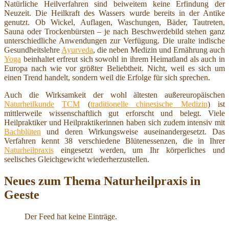
Natürliche Heilverfahren sind beiweitem keine Erfindung der
Neuzeit. Die Heilkraft des Wassers wurde bereits in der Antike
genutzt. Ob Wickel, Auflagen, Waschungen, Bäder, Tautreten,
Sauna oder Trockenbürsten – je nach Beschwerdebild stehen ganz
unterschiedliche Anwendungen zur Verfügung. Die uralte indische
Gesundheitslehre
Ayurveda
, die neben Medizin und Ernährung auch
Yoga
beinhaltet erfreut sich sowohl in ihrem Heimatland als auch in
Europa nach wie vor größter Beliebtheit. Nicht, weil es sich um
einen Trend handelt, sondern weil die Erfolge für sich sprechen.
Auch die Wirksamkeit der wohl ältesten außereuropäischen
Naturheilkunde
TCM
(
traditionelle chinesische Medizin
) ist
mittlerweile wissenschaftlich gut erforscht und belegt. Viele
Heilpraktiker und Heilpraktikerinnen haben sich zudem intensiv mit
Bachblüten
und deren Wirkungsweise auseinandergesetzt. Das
Verfahren kennt 38 verschiedene Blütenessenzen, die in Ihrer
Naturheilpraxis
eingesetzt werden, um Ihr körperliches und
seelisches Gleichgewicht wiederherzustellen.
Neues zum Thema Naturheilpraxis in
Geeste
Der Feed hat keine Einträge.