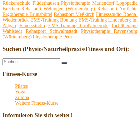
Rückenschule Plüderhausen
Physiotherapie Mariendorf
Logopädie
Brechen
Rehasport Wehingen (Württemberg)
Rehasport Anröchte
Ergotherapie Brunsbüttel
Rehasport Meßkirch
Fitnessstudio Rheda-
Wiedenbrück
EMS-Training Botnang
EMS-Training Lindenberg im
Allgäu
Fitnessstudio
EMS-Training Großalmerode
Lichttherapie
Wahlstedt
Rehasport Schwalmstadt
Physiotherapie Ravensburg
(Württemberg)
Physiotherapie Peez
Suchen (Physio/Naturheilpraxis/Fitness und Ort):
Suche
Suchen
nach:
Fitness-Kurse
Pilates
Yoga
Zumba
Weitere Fitness-Kurse
Informieren Sie sich weiter!