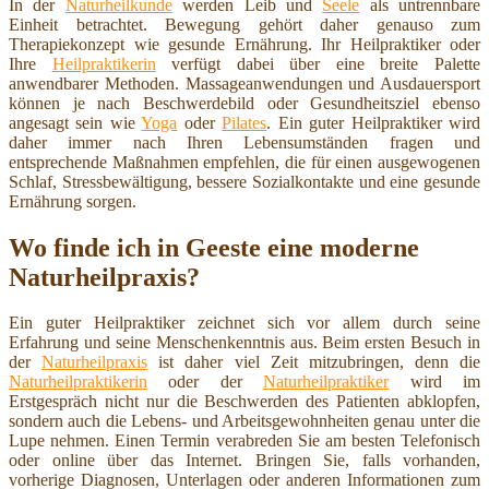
In der
Naturheilkunde
werden Leib und
Seele
als untrennbare
Einheit betrachtet. Bewegung gehört daher genauso zum
Therapiekonzept wie gesunde Ernährung. Ihr Heilpraktiker oder
Ihre
Heilpraktikerin
verfügt dabei über eine breite Palette
anwendbarer Methoden. Massageanwendungen und Ausdauersport
können je nach Beschwerdebild oder Gesundheitsziel ebenso
angesagt sein wie
Yoga
oder
Pilates
. Ein guter Heilpraktiker wird
daher immer nach Ihren Lebensumständen fragen und
entsprechende Maßnahmen empfehlen, die für einen ausgewogenen
Schlaf, Stressbewältigung, bessere Sozialkontakte und eine gesunde
Ernährung sorgen.
Wo finde ich in Geeste eine moderne
Naturheilpraxis?
Ein guter Heilpraktiker zeichnet sich vor allem durch seine
Erfahrung und seine Menschenkenntnis aus. Beim ersten Besuch in
der
Naturheilpraxis
ist daher viel Zeit mitzubringen, denn die
Naturheilpraktikerin
oder der
Naturheilpraktiker
wird im
Erstgespräch nicht nur die Beschwerden des Patienten abklopfen,
sondern auch die Lebens- und Arbeitsgewohnheiten genau unter die
Lupe nehmen. Einen Termin verabreden Sie am besten Telefonisch
oder online über das Internet. Bringen Sie, falls vorhanden,
vorherige Diagnosen, Unterlagen oder anderen Informationen zum