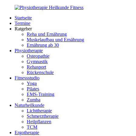
Zurück
zum
Startseite
Inhalt
PhysioMed-
Gesundheit
Termine
Fit.de
für
Ratgeber
Körper
Reha und Ernährung
und
Muskelaufbau und Ernährung
Geist
Ernährung ab 30
Physiotherapie
Osteopathie
Gymnastik
Rehasport
Rückenschule
Fitnessstudio
Yoga
Pilates
EMS-Training
Zumba
Naturheilkunde
Lichttherapie
Schmerztherapie
Heilpflanzen
TCM
Ergotherapie