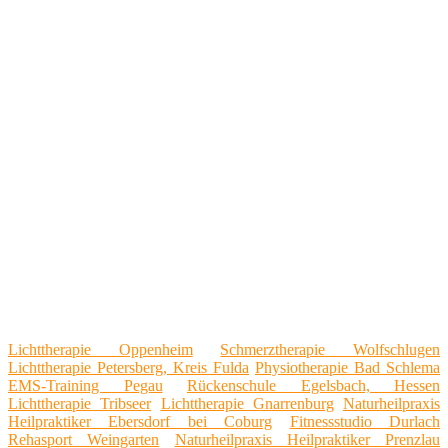
Lichttherapie Oppenheim
Schmerztherapie Wolfschlugen
Lichttherapie Petersberg, Kreis Fulda
Physiotherapie Bad Schlema
EMS-Training Pegau
Rückenschule Egelsbach, Hessen
Lichttherapie Tribseer
Lichttherapie Gnarrenburg
Naturheilpraxis
Heilpraktiker Ebersdorf bei Coburg
Fitnessstudio Durlach
Rehasport Weingarten
Naturheilpraxis Heilpraktiker Prenzlau