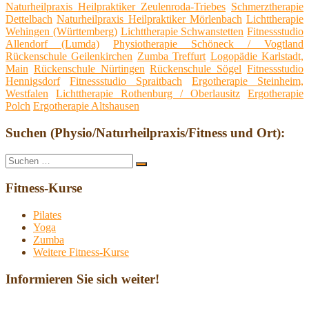
Naturheilpraxis Heilpraktiker Zeulenroda-Triebes
Schmerztherapie
Dettelbach
Naturheilpraxis Heilpraktiker Mörlenbach
Lichttherapie
Wehingen (Württemberg)
Lichttherapie Schwanstetten
Fitnessstudio
Allendorf (Lumda)
Physiotherapie Schöneck / Vogtland
Rückenschule Geilenkirchen
Zumba Treffurt
Logopädie Karlstadt,
Main
Rückenschule Nürtingen
Rückenschule Sögel
Fitnessstudio
Hennigsdorf
Fitnessstudio Spraitbach
Ergotherapie Steinheim,
Westfalen
Lichttherapie Rothenburg / Oberlausitz
Ergotherapie
Polch
Ergotherapie Altshausen
Suchen (Physio/Naturheilpraxis/Fitness und Ort):
Suche
Suchen
nach:
Fitness-Kurse
Pilates
Yoga
Zumba
Weitere Fitness-Kurse
Informieren Sie sich weiter!