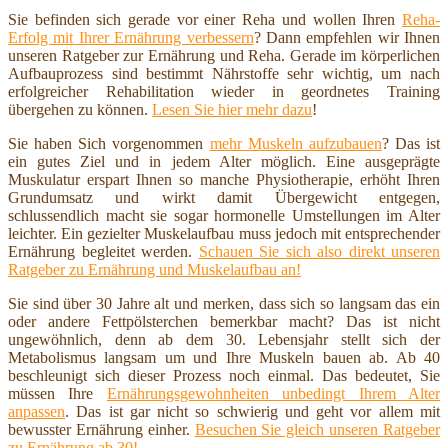
Sie befinden sich gerade vor einer Reha und wollen Ihren
Reha-
Erfolg mit Ihrer Ernährung verbessern
? Dann empfehlen wir Ihnen
unseren Ratgeber zur Ernährung und Reha. Gerade im körperlichen
Aufbauprozess sind bestimmt Nährstoffe sehr wichtig, um nach
erfolgreicher Rehabilitation wieder in geordnetes Training
übergehen zu können.
Lesen Sie hier mehr dazu
!
Sie haben Sich vorgenommen
mehr Muskeln aufzubauen
? Das ist
ein gutes Ziel und in jedem Alter möglich. Eine ausgeprägte
Muskulatur erspart Ihnen so manche Physiotherapie, erhöht Ihren
Grundumsatz und wirkt damit Übergewicht entgegen,
schlussendlich macht sie sogar hormonelle Umstellungen im Alter
leichter. Ein gezielter Muskelaufbau muss jedoch mit entsprechender
Ernährung begleitet werden.
Schauen Sie sich also direkt unseren
Ratgeber zu Ernährung und Muskelaufbau an!
Sie sind über 30 Jahre alt und merken, dass sich so langsam das ein
oder andere Fettpölsterchen bemerkbar macht? Das ist nicht
ungewöhnlich, denn ab dem 30. Lebensjahr stellt sich der
Metabolismus langsam um und Ihre Muskeln bauen ab. Ab 40
beschleunigt sich dieser Prozess noch einmal. Das bedeutet, Sie
müssen Ihre
Ernährungsgewohnheiten unbedingt Ihrem Alter
anpassen
. Das ist gar nicht so schwierig und geht vor allem mit
bewusster Ernährung einher.
Besuchen Sie gleich unseren Ratgeber
zu Ernährung ab 30!