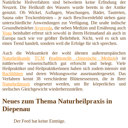
Natürliche Heilverfahren sind beiweitem keine Erfindung der
Neuzeit. Die Heilkraft des Wassers wurde bereits in der Antike
genutzt. Ob Wickel, Auflagen, Waschungen, Bäder, Tautreten,
Sauna oder Trockenbürsten – je nach Beschwerdebild stehen ganz
unterschiedliche Anwendungen zur Verfügung. Die uralte indische
Gesundheitslehre
Ayurveda
, die neben Medizin und Ernährung auch
Yoga
beinhaltet erfreut sich sowohl in ihrem Heimatland als auch in
Europa nach wie vor größter Beliebtheit. Nicht, weil es sich um
einen Trend handelt, sondern weil die Erfolge für sich sprechen.
Auch die Wirksamkeit der wohl ältesten außereuropäischen
Naturheilkunde
TCM
(
traditionelle chinesische Medizin
) ist
mittlerweile wissenschaftlich gut erforscht und belegt. Viele
Heilpraktiker und Heilpraktikerinnen haben sich zudem intensiv mit
Bachblüten
und deren Wirkungsweise auseinandergesetzt. Das
Verfahren kennt 38 verschiedene Blütenessenzen, die in Ihrer
Naturheilpraxis
eingesetzt werden, um Ihr körperliches und
seelisches Gleichgewicht wiederherzustellen.
Neues zum Thema Naturheilpraxis in
Diepenau
Der Feed hat keine Einträge.