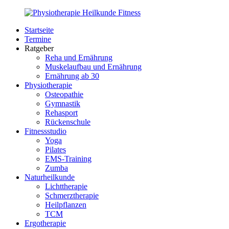
Zurück
zum
Startseite
Inhalt
PhysioMed-
Gesundheit
Termine
Fit.de
für
Ratgeber
Körper
Reha und Ernährung
und
Muskelaufbau und Ernährung
Geist
Ernährung ab 30
Physiotherapie
Osteopathie
Gymnastik
Rehasport
Rückenschule
Fitnessstudio
Yoga
Pilates
EMS-Training
Zumba
Naturheilkunde
Lichttherapie
Schmerztherapie
Heilpflanzen
TCM
Ergotherapie