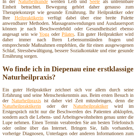
In der
Naturheilkunde
werden Leib und
Seele
als untrennbare
Einheit betrachtet. Bewegung gehört daher genauso zum
Therapiekonzept wie gesunde Ernährung. Ihr Heilpraktiker oder
Ihre
Heilpraktikerin
verfügt dabei über eine breite Palette
anwendbarer Methoden. Massageanwendungen und Ausdauersport
können je nach Beschwerdebild oder Gesundheitsziel ebenso
angesagt sein wie
Yoga
oder
Pilates
. Ein guter Heilpraktiker wird
daher immer nach Ihren Lebensumständen fragen und
entsprechende Maßnahmen empfehlen, die für einen ausgewogenen
Schlaf, Stressbewältigung, bessere Sozialkontakte und eine gesunde
Ernährung sorgen.
Wo finde ich in Diepenau eine erstklassige
Naturheilpraxis?
Ein guter Heilpraktiker zeichnet sich vor allem durch seine
Erfahrung und seine Menschenkenntnis aus. Beim ersten Besuch in
der
Naturheilpraxis
ist daher viel Zeit mitzubringen, denn die
Naturheilpraktikerin
oder der
Naturheilpraktiker
wird im
Erstgespräch nicht nur die Beschwerden des Patienten abklopfen,
sondern auch die Lebens- und Arbeitsgewohnheiten genau unter die
Lupe nehmen. Einen Termin verabreden Sie am besten Telefonisch
oder online über das Internet. Bringen Sie, falls vorhanden,
vorherige Diagnosen, Unterlagen oder anderen Informationen zum