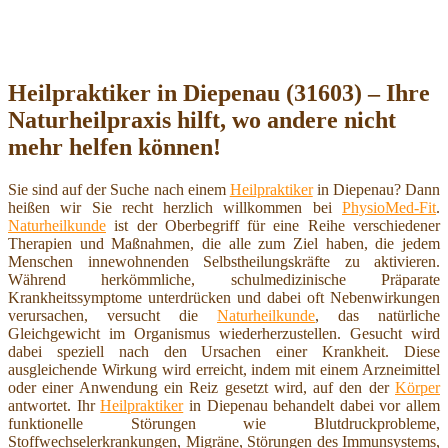
Heilpraktiker in Diepenau (31603) – Ihre
Naturheilpraxis hilft, wo andere nicht
mehr helfen können!
Sie sind auf der Suche nach einem
Heilpraktiker
in Diepenau? Dann
heißen wir Sie recht herzlich willkommen bei
PhysioMed-Fit
.
Naturheilkunde
ist der Oberbegriff für eine Reihe verschiedener
Therapien und Maßnahmen, die alle zum Ziel haben, die jedem
Menschen innewohnenden Selbstheilungskräfte zu aktivieren.
Während herkömmliche, schulmedizinische Präparate
Krankheitssymptome unterdrücken und dabei oft Nebenwirkungen
verursachen, versucht die
Naturheilkunde
, das natürliche
Gleichgewicht im Organismus wiederherzustellen. Gesucht wird
dabei speziell nach den Ursachen einer Krankheit. Diese
ausgleichende Wirkung wird erreicht, indem mit einem Arzneimittel
oder einer Anwendung ein Reiz gesetzt wird, auf den der
Körper
antwortet. Ihr
Heilpraktiker
in Diepenau behandelt dabei vor allem
funktionelle Störungen wie Blutdruckprobleme,
Stoffwechselerkrankungen, Migräne, Störungen des Immunsystems,