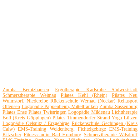
Zumba Beratzhausen
Ergotherapie Karlsruhe Südweststadt
Schmerztherapie Weitnau
Pilates Kehl (Rhein)
Pilates Neu
Wulmstorf, Niederelbe
Rückenschule Wernau (Neckar)
Rehasport
Ottensen
Logopädie Pappenheim, Mittelfranken
Zumba Sassenburg
Pilates Ense
Pilates Twistringen
Logopädie Mildenau
Lichttherapie
Boll (Kreis Göppingen)
Pilates Timmendorfer Strand
Yoga Lützen
Logopädie Oelsnitz / Erzgebirge
Rückenschule Gechingen (Kreis
Calw)
EMS-Training Weidenberg, Fichtelgebirge
EMS-Training
Kitzscher
Fitnessstudio Bad Homburg
Schmerztherapie Wilsdruff