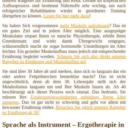
unseren Ratgeber zur Ernährung und Reha. Gerade im körperlichen
Aufbauprozess sind bestimmt Nährstoffe sehr wichtig, um nach
erfolgreicher Rehabilitation wieder in geordnetes Training
übergehen zu können.
Lesen Sie hier mehr dazu
!
Sie haben Sich vorgenommen
mehr Muskeln aufzubauen
? Das ist
ein gutes Ziel und in jedem Alter möglich. Eine ausgeprägte
Muskulatur erspart Ihnen so manche Physiotherapie, erhöht Ihren
Grundumsatz und wirkt damit Übergewicht entgegen,
schlussendlich macht sie sogar hormonelle Umstellungen im Alter
leichter. Ein gezielter Muskelaufbau muss jedoch mit entsprechender
Ernährung begleitet werden.
Schauen Sie sich also direkt unseren
Ratgeber zu Ernährung und Muskelaufbau an!
Sie sind über 30 Jahre alt und merken, dass sich so langsam das ein
oder andere Fettpölsterchen bemerkbar macht? Das ist nicht
ungewöhnlich, denn ab dem 30. Lebensjahr stellt sich der
Metabolismus langsam um und Ihre Muskeln bauen ab. Ab 40
beschleunigt sich dieser Prozess noch einmal. Das bedeutet, Sie
müssen Ihre
Ernährungsgewohnheiten unbedingt Ihrem Alter
anpassen
. Das ist gar nicht so schwierig und geht vor allem mit
bewusster Ernährung einher.
Besuchen Sie gleich unseren Ratgeber
zu Ernährung ab 30!
Sprache als Instrument – Ergotherapie in