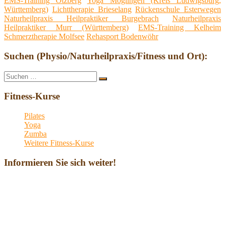
EMS-Training Otzberg
Yoga Möglingen (Kreis Ludwigsburg,
Württemberg)
Lichttherapie Brieselang
Rückenschule Esterwegen
Naturheilpraxis Heilpraktiker Burgebrach
Naturheilpraxis
Heilpraktiker Murr (Württemberg)
EMS-Training Kelheim
Schmerztherapie Molfsee
Rehasport Bodenwöhr
Suchen (Physio/Naturheilpraxis/Fitness und Ort):
Suche
Suchen
nach:
Fitness-Kurse
Pilates
Yoga
Zumba
Weitere Fitness-Kurse
Informieren Sie sich weiter!