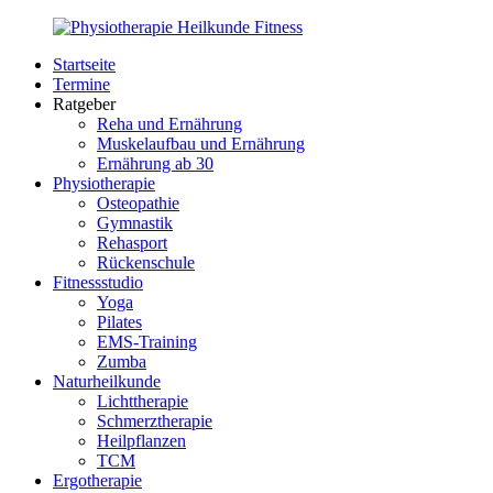
Zurück
zum
Startseite
Inhalt
PhysioMed-
Gesundheit
Termine
Fit.de
für
Ratgeber
Körper
Reha und Ernährung
und
Muskelaufbau und Ernährung
Geist
Ernährung ab 30
Physiotherapie
Osteopathie
Gymnastik
Rehasport
Rückenschule
Fitnessstudio
Yoga
Pilates
EMS-Training
Zumba
Naturheilkunde
Lichttherapie
Schmerztherapie
Heilpflanzen
TCM
Ergotherapie