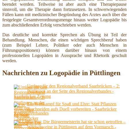
beendet werden. Teilweise ist aber auch eine Therapiepause
sinnvoll, um die Therapie dann fortzusetzen. In schwerwiegenden
Fällen kann mit medizinischer Begründung des Arztes auch über die
festgelegte Gesamtverordnungsmenge hinaus weiter Logopädie bis
zum abschließenden Erfolg verschrieben werden.
Das deutliche und korrekte Sprechen als Übung ist Teil der
Behandlung. Menschen, die einen wichtigen Sprechberuf haben
(zum Beispiel Lehrer, Politiker oder auch Menschen in
Führungspositionen) können darüber hinaus von einem
professionellen Logopäden in Aussprache und Rhetorik geschult
werden.
Nachrichten zu Logopädie in Püttlingen
Umlage für den Regionalverband Saarbrücken – 2:
Püttlingen an der Seite des Regionalverbandes -
Saarbrücker Zeitung
Ein Wettkampf für Spaß und Ehre: Statt Pflanzen
zuschneiden aufs Duell vorbereiten - Saarbrücker
Zeitung
Stadtrat: Die Bürgermeisterin hat sie schon getroffen –
Wildschweine in Püttlingen auf dem Vormarsch -