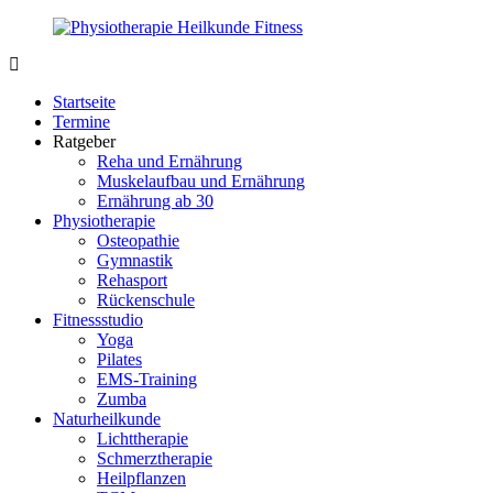
Zurück
zum
Inhalt
PhysioMed-
Gesundheit
Fit.de
für
Startseite
Körper
Termine
und
Ratgeber
Geist
Reha und Ernährung
Muskelaufbau und Ernährung
Ernährung ab 30
Physiotherapie
Osteopathie
Gymnastik
Rehasport
Rückenschule
Fitnessstudio
Yoga
Pilates
EMS-Training
Zumba
Naturheilkunde
Lichttherapie
Schmerztherapie
Heilpflanzen