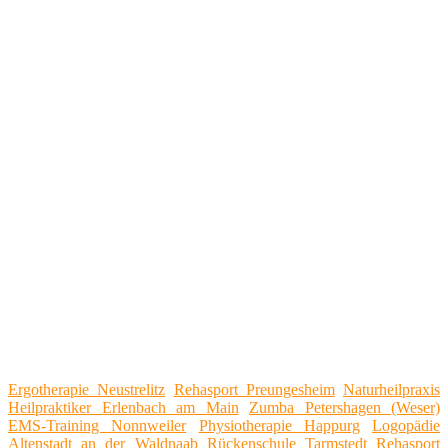
Ergotherapie Neustrelitz
Rehasport Preungesheim
Naturheilpraxis
Heilpraktiker Erlenbach am Main
Zumba Petershagen (Weser)
EMS-Training Nonnweiler
Physiotherapie Happurg
Logopädie
Altenstadt an der Waldnaab
Rückenschule Tarmstedt
Rehasport