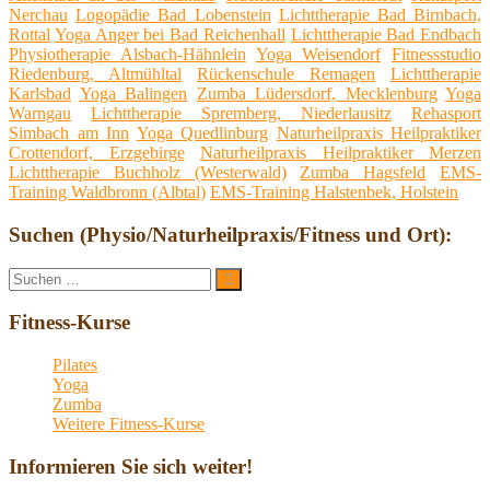
Nerchau
Logopädie Bad Lobenstein
Lichttherapie Bad Birnbach,
Rottal
Yoga Anger bei Bad Reichenhall
Lichttherapie Bad Endbach
Physiotherapie Alsbach-Hähnlein
Yoga Weisendorf
Fitnessstudio
Riedenburg, Altmühltal
Rückenschule Remagen
Lichttherapie
Karlsbad
Yoga Balingen
Zumba Lüdersdorf, Mecklenburg
Yoga
Warngau
Lichttherapie Spremberg, Niederlausitz
Rehasport
Simbach am Inn
Yoga Quedlinburg
Naturheilpraxis Heilpraktiker
Crottendorf, Erzgebirge
Naturheilpraxis Heilpraktiker Merzen
Lichttherapie Buchholz (Westerwald)
Zumba Hagsfeld
EMS-
Training Waldbronn (Albtal)
EMS-Training Halstenbek, Holstein
Suchen (Physio/Naturheilpraxis/Fitness und Ort):
Suche
Suchen
nach:
Fitness-Kurse
Pilates
Yoga
Zumba
Weitere Fitness-Kurse
Informieren Sie sich weiter!