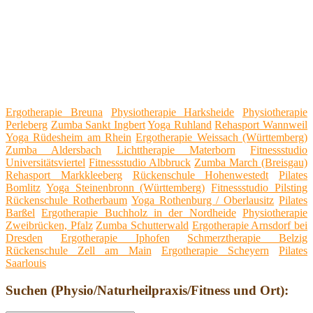
Ergotherapie Breuna
Physiotherapie Harksheide
Physiotherapie
Perleberg
Zumba Sankt Ingbert
Yoga Ruhland
Rehasport Wannweil
Yoga Rüdesheim am Rhein
Ergotherapie Weissach (Württemberg)
Zumba Aldersbach
Lichttherapie Materborn
Fitnessstudio
Universitätsviertel
Fitnessstudio Albbruck
Zumba March (Breisgau)
Rehasport Markkleeberg
Rückenschule Hohenwestedt
Pilates
Bomlitz
Yoga Steinenbronn (Württemberg)
Fitnessstudio Pilsting
Rückenschule Rotherbaum
Yoga Rothenburg / Oberlausitz
Pilates
Barßel
Ergotherapie Buchholz in der Nordheide
Physiotherapie
Zweibrücken, Pfalz
Zumba Schutterwald
Ergotherapie Arnsdorf bei
Dresden
Ergotherapie Iphofen
Schmerztherapie Belzig
Rückenschule Zell am Main
Ergotherapie Scheyern
Pilates
Saarlouis
Suchen (Physio/Naturheilpraxis/Fitness und Ort):