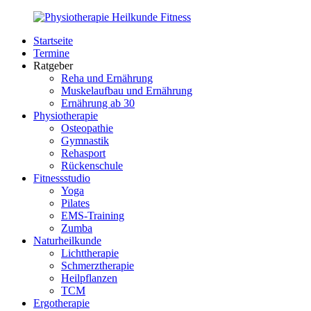
Zurück
zum
Startseite
Inhalt
PhysioMed-
Gesundheit
Termine
Fit.de
für
Ratgeber
Körper
Reha und Ernährung
und
Muskelaufbau und Ernährung
Geist
Ernährung ab 30
Physiotherapie
Osteopathie
Gymnastik
Rehasport
Rückenschule
Fitnessstudio
Yoga
Pilates
EMS-Training
Zumba
Naturheilkunde
Lichttherapie
Schmerztherapie
Heilpflanzen
TCM
Ergotherapie