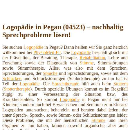
Logopädie in Pegau (04523) – nachhaltig
Sprechprobleme lösen!
Sie suchen
Logopädie
in Pegau? Dann heißen wir Sie ganz herzlich
willkommen bei
PhysioMed-Fit
. Die
Logopädie
beschäftigt sich mit
der Prävention, der Beratung, Therapie,
Rehabilitation
, Lehre und
Forschung sowie der Diagnostik von
Stimme
, Stimmstörungen
sowie Stimmtherapie. Alles, was also mit dem Sprechen,
Sprechstörungen, der
Sprache
und Sprachstörungen, sowie mit dem
Schlucken
und Schluckstörungen (Schlucktherapie) zu tun hat ist
Teil der
Logopädie
. Die
Sprachtherapie
hilft auch beim
Stottern
(
Stottertherapie
). Durch spezielle Übungen kommt es im Regelfall
zügig zu einer Verbesserung der Situation bzw. des
Krankheitsbildes. So kommt
Logopädie
in Pegau nicht nur bei
Kindern, sondern auch bei Erwachsenen und Senioren zum Einsatz.
Logopäden untersuchen, behandeln und beraten dabei jeden, der
unter Sprach-, Sprech-, sowie Stimm- oder Schluckstörungen leidet.
Diese Probleme, die mit der menschlichen
Stimme
und ihren
Organen zu tun haben, können sowohl organische, aber auch