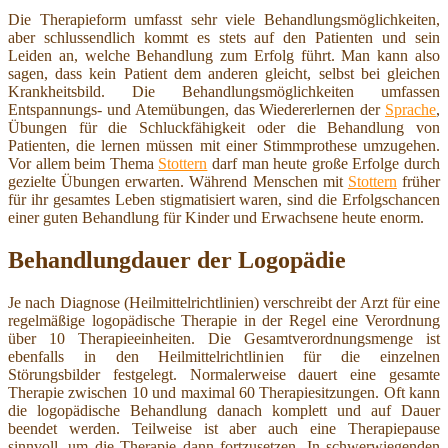
Die Therapieform umfasst sehr viele Behandlungsmöglichkeiten,
aber schlussendlich kommt es stets auf den Patienten und sein
Leiden an, welche Behandlung zum Erfolg führt. Man kann also
sagen, dass kein Patient dem anderen gleicht, selbst bei gleichen
Krankheitsbild. Die Behandlungsmöglichkeiten umfassen
Entspannungs- und Atemübungen, das Wiedererlernen der
Sprache
,
Übungen für die Schluckfähigkeit oder die Behandlung von
Patienten, die lernen müssen mit einer Stimmprothese umzugehen.
Vor allem beim Thema
Stottern
darf man heute große Erfolge durch
gezielte Übungen erwarten. Während Menschen mit
Stottern
früher
für ihr gesamtes Leben stigmatisiert waren, sind die Erfolgschancen
einer guten Behandlung für Kinder und Erwachsene heute enorm.
Behandlungdauer der Logopädie
Je nach Diagnose (Heilmittelrichtlinien) verschreibt der Arzt für eine
regelmäßige logopädische Therapie in der Regel eine Verordnung
über 10 Therapieeinheiten. Die Gesamtverordnungsmenge ist
ebenfalls in den Heilmittelrichtlinien für die einzelnen
Störungsbilder festgelegt. Normalerweise dauert eine gesamte
Therapie zwischen 10 und maximal 60 Therapiesitzungen. Oft kann
die logopädische Behandlung danach komplett und auf Dauer
beendet werden. Teilweise ist aber auch eine Therapiepause
sinnvoll, um die Therapie dann fortzusetzen. In schwerwiegenden