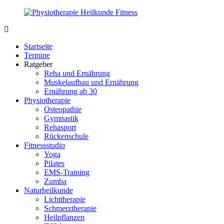
Zurück
zum
Inhalt
PhysioMed-
Gesundheit
Fit.de
für
Startseite
Körper
Termine
und
Ratgeber
Geist
Reha und Ernährung
Muskelaufbau und Ernährung
Ernährung ab 30
Physiotherapie
Osteopathie
Gymnastik
Rehasport
Rückenschule
Fitnessstudio
Yoga
Pilates
EMS-Training
Zumba
Naturheilkunde
Lichttherapie
Schmerztherapie
Heilpflanzen