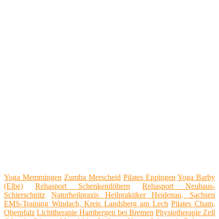
Yoga Memmingen
Zumba Merscheid
Pilates Eppingen
Yoga Barby
(Elbe)
Rehasport Schenkendöbern
Rehasport Neuhaus-
Schierschnitz
Naturheilpraxis Heilpraktiker Heidenau, Sachsen
EMS-Training Windach, Kreis Landsberg am Lech
Pilates Cham,
Oberpfalz
Lichttherapie Hambergen bei Bremen
Physiotherapie Zell