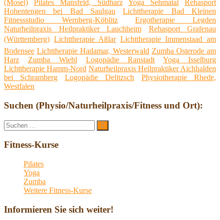
(Mosel)
Pilates Mansfeld, Südharz
Yoga Sehmatal
Rehasport
Hohentengen bei Bad Saulgau
Lichttherapie Bad Kleinen
Fitnessstudio Wernberg-Köblitz
Ergotherapie Legden
Naturheilpraxis Heilpraktiker Lauchheim
Rehasport Grafenau
(Württemberg)
Lichttherapie Aßlar
Lichttherapie Immenstaad am
Bodensee
Lichttherapie Hadamar, Westerwald
Zumba Osterode am
Harz
Zumba Wiehl
Logopädie Ranstadt
Yoga Isselburg
Lichttherapie Hamm-Nord
Naturheilpraxis Heilpraktiker Aichhalden
bei Schramberg
Logopädie Delitzsch
Physiotherapie Rhede,
Westfalen
Suchen (Physio/Naturheilpraxis/Fitness und Ort):
Suche
Suchen
nach:
Fitness-Kurse
Pilates
Yoga
Zumba
Weitere Fitness-Kurse
Informieren Sie sich weiter!