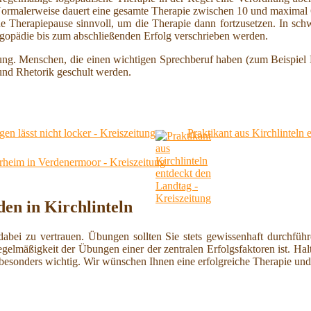
gt. Normalerweise dauert eine gesamte Therapie zwischen 10 und maxim
ne Therapiepause sinnvoll, um die Therapie dann fortzusetzen. In s
gopädie bis zum abschließenden Erfolg verschrieben werden.
lung. Menschen, die einen wichtigen Sprechberuf haben (zum Beispiel 
und Rhetorik geschult werden.
n lässt nicht locker - Kreiszeitung
Praktikant aus Kirchlinteln
erheim in Verdenermoor - Kreiszeitung
en in Kirchlinteln
dabei zu vertrauen. Übungen sollten Sie stets gewissenhaft durchfü
gelmäßigkeit der Übungen einer der zentralen Erfolgsfaktoren ist. Halt
 besonders wichtig. Wir wünschen Ihnen eine erfolgreiche Therapie un