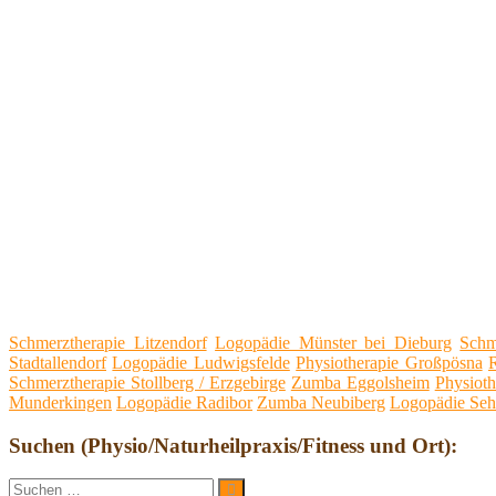
Schmerztherapie Litzendorf
Logopädie Münster bei Dieburg
Schm
Stadtallendorf
Logopädie Ludwigsfelde
Physiotherapie Großpösna
Schmerztherapie Stollberg / Erzgebirge
Zumba Eggolsheim
Physioth
Munderkingen
Logopädie Radibor
Zumba Neubiberg
Logopädie Se
Suchen (Physio/Naturheilpraxis/Fitness und Ort):
Suche
Suchen