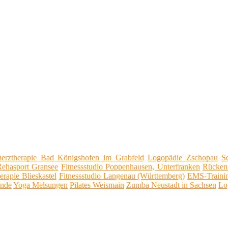
erztherapie Bad Königshofen im Grabfeld
Logopädie Zschopau
S
Rehasport Gransee
Fitnessstudio Poppenhausen, Unterfranken
Rücken
erapie Blieskastel
Fitnessstudio Langenau (Württemberg)
EMS-Traini
hnde
Yoga Melsungen
Pilates Weismain
Zumba Neustadt in Sachsen
Lo