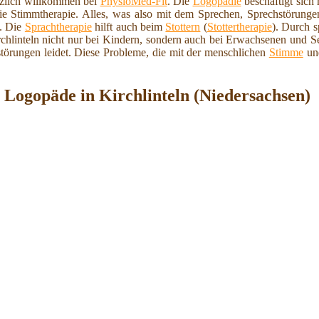
rzlich willkommen bei
PhysioMed-Fit
. Die
Logopädie
beschäftigt sich
e Stimmtherapie. Alles, was also mit dem Sprechen, Sprechstörunge
. Die
Sprachtherapie
hilft auch beim
Stottern
(
Stottertherapie
). Durch 
chlinteln nicht nur bei Kindern, sondern auch bei Erwachsenen und 
störungen leidet. Diese Probleme, die mit der menschlichen
Stimme
und
Logopäde in Kirchlinteln (Niedersachsen)