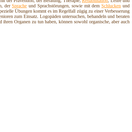
 mit der Prävention, der Beratung, Therapie,
Rehabilitation
, Lehre und
n, der
Sprache
und Sprachstörungen, sowie mit dem
Schlucken
und
spezielle Übungen kommt es im Regelfall zügig zu einer Verbesserung
Senioren zum Einsatz. Logopäden untersuchen, behandeln und beraten
 ihren Organen zu tun haben, können sowohl organische, aber auch