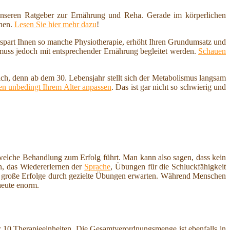
nseren Ratgeber zur Ernährung und Reha. Gerade im körperlichen
nnen.
Lesen Sie hier mehr dazu
!
erspart Ihnen so manche Physiotherapie, erhöht Ihren Grundumsatz und
 muss jedoch mit entsprechender Ernährung begleitet werden.
Schauen
ich, denn ab dem 30. Lebensjahr stellt sich der Metabolismus langsam
n unbedingt Ihrem Alter anpassen
. Das ist gar nicht so schwierig und
 welche Behandlung zum Erfolg führt. Man kann also sagen, dass kein
n, das Wiedererlernen der
Sprache
, Übungen für die Schluckfähigkeit
 große Erfolge durch gezielte Übungen erwarten. Während Menschen
heute enorm.
er 10 Therapieeinheiten. Die Gesamtverordnungsmenge ist ebenfalls in