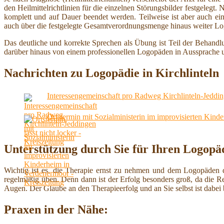
den Heilmittelrichtlinien für die einzelnen Störungsbilder festgele
komplett und auf Dauer beendet werden. Teilweise ist aber auch ei
auch über die festgelegte Gesamtverordnungsmenge hinaus weiter Lo
Das deutliche und korrekte Sprechen als Übung ist Teil der Behand
darüber hinaus von einem professionellen Logopäden in Aussprache 
Nachrichten zu Logopädie in Kirchlinteln
Interessengemeinschaft pro Radweg Kirchlinteln-Jeddinge
Ortstermin mit Sozialministerin im improvisierten Kind
Unterstützung durch Sie für Ihren Logopäd
Wichtig ist es, die Therapie ernst zu nehmen und dem Logopäden 
regelmäßig üben. Denn dann ist der Erfolg besonders groß, da die Re
Augen. Der Glaube an den Therapieerfolg und an Sie selbst ist dabei
Praxen in der Nähe: