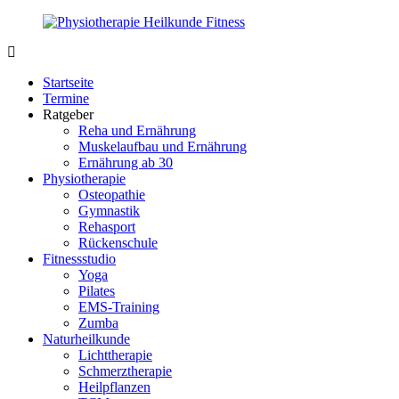
Zurück
zum
Inhalt
PhysioMed-
Gesundheit
Fit.de
für
Startseite
Körper
Termine
und
Ratgeber
Geist
Reha und Ernährung
Muskelaufbau und Ernährung
Ernährung ab 30
Physiotherapie
Osteopathie
Gymnastik
Rehasport
Rückenschule
Fitnessstudio
Yoga
Pilates
EMS-Training
Zumba
Naturheilkunde
Lichttherapie
Schmerztherapie
Heilpflanzen