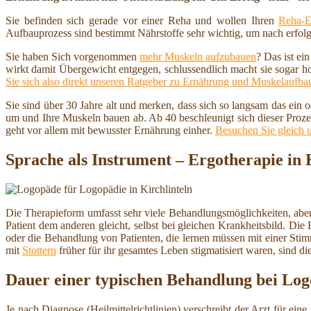
Sie befinden sich gerade vor einer Reha und wollen Ihren
Reha-E
Aufbauprozess sind bestimmt Nährstoffe sehr wichtig, um nach erfolg
Sie haben Sich vorgenommen
mehr Muskeln aufzubauen
? Das ist ei
wirkt damit Übergewicht entgegen, schlussendlich macht sie sogar h
Sie sich also direkt unseren Ratgeber zu Ernährung und Muskelaufba
Sie sind über 30 Jahre alt und merken, dass sich so langsam das ein
um und Ihre Muskeln bauen ab. Ab 40 beschleunigt sich dieser Proze
geht vor allem mit bewusster Ernährung einher.
Besuchen Sie gleich 
Sprache als Instrument – Ergotherapie in 
Die Therapieform umfasst sehr viele Behandlungsmöglichkeiten, aber
Patient dem anderen gleicht, selbst bei gleichen Krankheitsbild. 
oder die Behandlung von Patienten, die lernen müssen mit einer S
mit
Stottern
früher für ihr gesamtes Leben stigmatisiert waren, sind 
Dauer einer typischen Behandlung bei Log
Je nach Diagnose (Heilmittelrichtlinien) verschreibt der Arzt für e