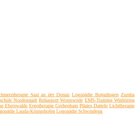
chmerztherapie Saal an der Donau
Logopädie Butjadingen
Zumba
schule Nordenstadt
Rehasport Worpswede
EMS-Training Winhöring
ng Eberswalde
Ergotherapie Grebenhain
Pilates Datteln
Lichttherapie
gopädie Lauda-Königshofen
Logopädie Schwindegg