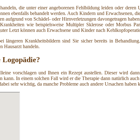
handeln, die unter einer angeborenen Fehlbildung leiden oder deren U
nnen ebenfalls behandelt werden. Auch Kindern und Erwachsenen, die 
en aufgrund von Schädel- oder Hirnverletzungen davongetragen haben
n Krankheiten wie beispielsweise Multipler Sklerose oder Morbus Pa
guter Letzt können auch Erwachsene und Kinder nach Kehlkopfoperati
 längeren Krankheitsbildern sind Sie sicher bereits in Behandlung
en Hausarzt handeln.
ge Logopädie?
lleine vorschlagen und Ihnen ein Rezept austellen. Dieser wird dan
sein kann. In einem solchen Fall wird er die Therapie dann natürlich 
 dabei sehr wichtig, da manche Probleme auch andere Ursachen haben k