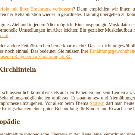
rfolg mit Ihrer Ernährung verbessern
? Dann empfehlen wir Ihnen u
reicher Rehabilitation wieder in geordnetes Training übergehen zu kö
n gutes Ziel und in jedem Alter möglich. Eine ausgeprägte Muskulatur 
ormonelle Umstellungen im Alter leichter. Ein gezielter Muskelaufbau
u an!
 oder andere Fettpölsterchen bemerkbar macht? Das ist nicht ungewöhnl
ss noch einmal. Das bedeutet, Sie müssen Ihre
Ernährungsgewohnheite
unseren Ratgeber zu Ernährung ab 30!
Kirchlinteln
 schlussendlich kommt es stets auf den Patienten und sein Leiden an,
Die Behandlungsmöglichkeiten umfassen Entspannungs- und Atemübunge
timmprothese umzugehen. Vor allem beim Thema
Stottern
darf man heute
die Erfolgschancen einer guten Behandlung für Kinder und Erwachsene 
opädie
ine regelmäßige logopädische Therapie in der Regel eine Verordnung üb