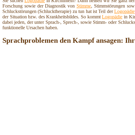
Sie suchen
Logopädie
in Kirchlinteln? Dann heißen wir Sie ganz he
Forschung sowie der Diagnostik von
Stimme
, Stimmstörungen sowi
Schluckstörungen (Schlucktherapie) zu tun hat ist Teil der
Logopädie
der Situation bzw. des Krankheitsbildes. So kommt
Logopädie
in Kir
dabei jeden, der unter Sprach-, Sprech-, sowie Stimm- oder Schluck
funktionelle Ursachen haben.
Sprachproblemen den Kampf ansagen: Ihr 