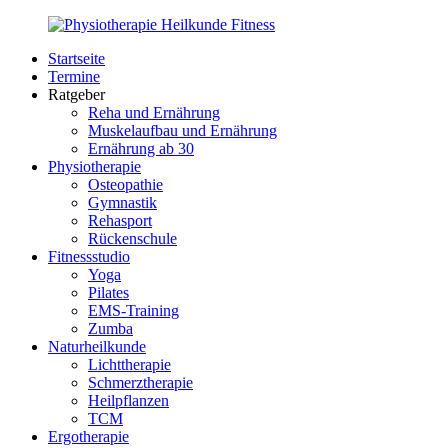
Zurück
zum
Startseite
Inhalt
PhysioMed-
Gesundheit
Termine
Fit.de
für
Ratgeber
Körper
Reha und Ernährung
und
Muskelaufbau und Ernährung
Geist
Ernährung ab 30
Physiotherapie
Osteopathie
Gymnastik
Rehasport
Rückenschule
Fitnessstudio
Yoga
Pilates
EMS-Training
Zumba
Naturheilkunde
Lichttherapie
Schmerztherapie
Heilpflanzen
TCM
Ergotherapie