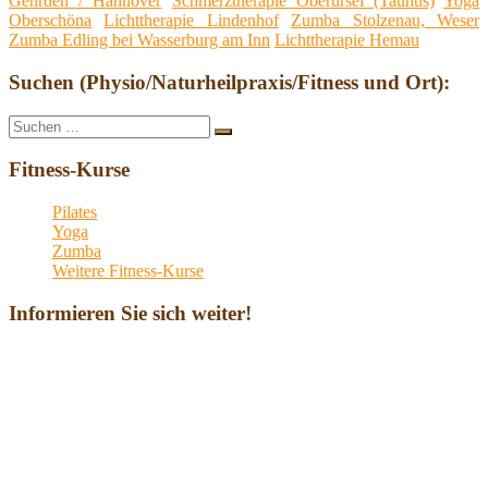
Gehrden / Hannover
Schmerztherapie Oberursel (Taunus)
Yoga
Oberschöna
Lichttherapie Lindenhof
Zumba Stolzenau, Weser
Zumba Edling bei Wasserburg am Inn
Lichttherapie Hemau
Suchen (Physio/Naturheilpraxis/Fitness und Ort):
Suche
Suchen
nach:
Fitness-Kurse
Pilates
Yoga
Zumba
Weitere Fitness-Kurse
Informieren Sie sich weiter!