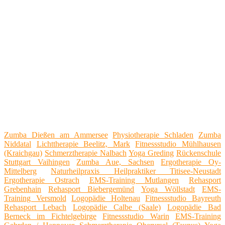
Zumba Dießen am Ammersee
Physiotherapie Schladen
Zumba
Niddatal
Lichttherapie Beelitz, Mark
Fitnessstudio Mühlhausen
(Kraichgau)
Schmerztherapie Nalbach
Yoga Greding
Rückenschule
Stuttgart Vaihingen
Zumba Aue, Sachsen
Ergotherapie Oy-
Mittelberg
Naturheilpraxis Heilpraktiker Titisee-Neustadt
Ergotherapie Ostrach
EMS-Training Mutlangen
Rehasport
Grebenhain
Rehasport Biebergemünd
Yoga Wöllstadt
EMS-
Training Versmold
Logopädie Holtenau
Fitnessstudio Bayreuth
Rehasport Lebach
Logopädie Calbe (Saale)
Logopädie Bad
Berneck im Fichtelgebirge
Fitnessstudio Warin
EMS-Training