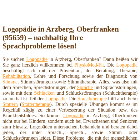
Logopädie in Arzberg, Oberfranken
(95659) – nachhaltig Ihre
Sprachprobleme lösen!
Sie suchen
Logopädie
in Arzberg, Oberfranken? Dann heißen wir
Sie ganz herzlich willkommen bei
PhysioMed-Fit
. Die
Logopädie
beschäftigt sich mit der Prävention, der Beratung, Therapie,
Rehabilitation
, Lehre und Forschung sowie der Diagnostik von
Stimme
, Stimmstörungen sowie Stimmtherapie. Alles, was also mit
dem Sprechen, Sprechstörungen, der
Sprache
und Sprachstörungen,
sowie mit dem
Schlucken
und Schluckstörungen (Schlucktherapie)
zu tun hat ist Teil der
Logopädie
. Die
Sprachtherapie
hilft auch beim
Stottern
(
Stottertherapie
). Durch spezielle Übungen kommt es im
Regelfall zügig zu einer Verbesserung der Situation bzw. des
Krankheitsbildes. So kommt
Logopädie
in Arzberg, Oberfranken
nicht nur bei Kindern, sondern auch bei Erwachsenen und Senioren
zum Einsatz. Logopäden untersuchen, behandeln und beraten dabei
jeden, der unter Sprach-, Sprech-, sowie Stimm- oder
Schluckstörungen leidet. Diese Probleme, die mit der menschlichen