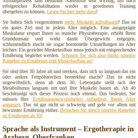
Aufbauprozess sind bestimmt Nährstoffe sehr wichtig, um nach
erfolgreicher Rehabilitation wieder in geordnetes Training
übergehen zu können.
Lesen Sie hier mehr dazu
!
Sie haben Sich vorgenommen
mehr Muskeln aufzubauen
? Das ist
ein gutes Ziel und in jedem Alter möglich. Eine ausgeprägte
Muskulatur erspart Ihnen so manche Physiotherapie, erhöht Ihren
Grundumsatz und wirkt damit Übergewicht entgegen,
schlussendlich macht sie sogar hormonelle Umstellungen im Alter
leichter. Ein gezielter Muskelaufbau muss jedoch mit entsprechender
Ernährung begleitet werden.
Schauen Sie sich also direkt unseren
Ratgeber zu Ernährung und Muskelaufbau an!
Sie sind über 30 Jahre alt und merken, dass sich so langsam das ein
oder andere Fettpölsterchen bemerkbar macht? Das ist nicht
ungewöhnlich, denn ab dem 30. Lebensjahr stellt sich der
Metabolismus langsam um und Ihre Muskeln bauen ab. Ab 40
beschleunigt sich dieser Prozess noch einmal. Das bedeutet, Sie
müssen Ihre
Ernährungsgewohnheiten unbedingt Ihrem Alter
anpassen
. Das ist gar nicht so schwierig und geht vor allem mit
bewusster Ernährung einher.
Besuchen Sie gleich unseren Ratgeber
zu Ernährung ab 30!
Sprache als Instrument – Ergotherapie in
Arzberg, Oberfranken