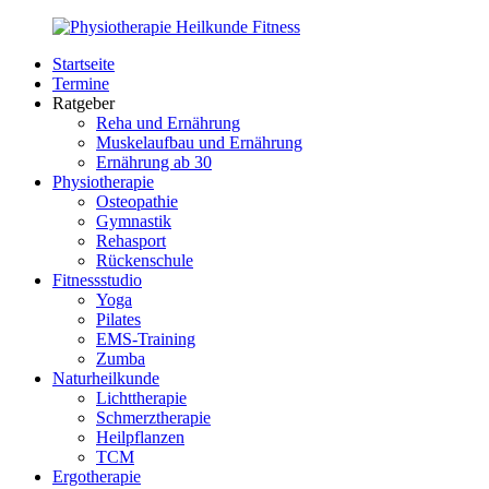
Zurück
zum
Startseite
Inhalt
PhysioMed-
Gesundheit
Termine
Fit.de
für
Ratgeber
Körper
Reha und Ernährung
und
Muskelaufbau und Ernährung
Geist
Ernährung ab 30
Physiotherapie
Osteopathie
Gymnastik
Rehasport
Rückenschule
Fitnessstudio
Yoga
Pilates
EMS-Training
Zumba
Naturheilkunde
Lichttherapie
Schmerztherapie
Heilpflanzen
TCM
Ergotherapie