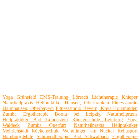
Yoga Grünsfeld
EMS-Training Lörrach
Lichttherapie Knieper
Naturheilpraxis Heilpraktiker Hausen, Oberfranken
Fitnessstudio
Haimhausen, Oberbayern
Fitnessstudio Bevern, Kreis Holzminden
Zumba
Ergotherapie Borna bei Leipzig
Naturheilpraxis
Heilpraktiker Bad Lobenstein
Rückenschule Leinburg
Yoga
Waldeck
Zumba Querfurt
Naturheilpraxis Heilpraktiker
Mellrichstadt
Rückenschule Wendlingen am Neckar
Rehasport
Hamburg-Mitte
Schmerztherapie Bad Schwalbach
Ergotherapie