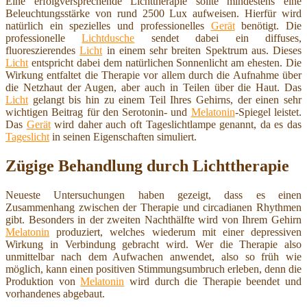
Eine erfolgversprechende Lichttherapie sollte mindestens eine
Beleuchtungsstärke von rund 2500 Lux aufweisen. Hierfür wird
natürlich ein spezielles und professionelles
Gerät
benötigt. Die
professionelle
Lichtdusche
sendet dabei ein diffuses,
fluoreszierendes
Licht
in einem sehr breiten Spektrum aus. Dieses
Licht
entspricht dabei dem natürlichen Sonnenlicht am ehesten. Die
Wirkung entfaltet die Therapie vor allem durch die Aufnahme über
die Netzhaut der Augen, aber auch in Teilen über die Haut. Das
Licht
gelangt bis hin zu einem Teil Ihres Gehirns, der einen sehr
wichtigen Beitrag für den Serotonin- und
Melatonin
-Spiegel leistet.
Das
Gerät
wird daher auch oft Tageslichtlampe genannt, da es das
Tageslicht
in seinen Eigenschaften simuliert.
Zügige Behandlung durch Lichttherapie
Neueste Untersuchungen haben gezeigt, dass es einen
Zusammenhang zwischen der Therapie und circadianen Rhythmen
gibt. Besonders in der zweiten Nachthälfte wird von Ihrem Gehirn
Melatonin
produziert, welches wiederum mit einer depressiven
Wirkung in Verbindung gebracht wird. Wer die Therapie also
unmittelbar nach dem Aufwachen anwendet, also so früh wie
möglich, kann einen positiven Stimmungsumbruch erleben, denn die
Produktion von
Melatonin
wird durch die Therapie beendet und
vorhandenes abgebaut.