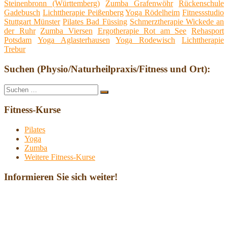
Steinenbronn (Württemberg)
Zumba Grafenwöhr
Rückenschule
Gadebusch
Lichttherapie Peißenberg
Yoga Rödelheim
Fitnessstudio
Stuttgart Münster
Pilates Bad Füssing
Schmerztherapie Wickede an
der Ruhr
Zumba Viersen
Ergotherapie Rot am See
Rehasport
Potsdam
Yoga Aglasterhausen
Yoga Rodewisch
Lichttherapie
Trebur
Suchen (Physio/Naturheilpraxis/Fitness und Ort):
Suche
Suchen
nach:
Fitness-Kurse
Pilates
Yoga
Zumba
Weitere Fitness-Kurse
Informieren Sie sich weiter!