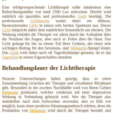
Eine erfolgversprechende Lichttherapie sollte mindestens eine
Beleuchtungsstärke von rund 2500 Lux aufweisen. Hierfür wird
natürlich ein spezielles und professionelles
Gerät
benötigt. Die
professionelle
Lichtdusche
sendet dabei ein diffuses,
fluoreszierendes
Licht
in einem sehr breiten Spektrum aus. Dieses
Licht
entspricht dabei dem natürlichen Sonnenlicht am ehesten. Die
Wirkung entfaltet die Therapie vor allem durch die Aufnahme über
die Netzhaut der Augen, aber auch in Teilen über die Haut. Das
Licht gelangt bis hin zu einem Teil Ihres Gehirns, der einen sehr
wichtigen Beitrag für den Serotonin- und
Melatonin
-Spiegel leistet.
Das
Gerät
wird daher auch oft Tageslichtlampe genannt, da es das
Tageslicht
in seinen Eigenschaften simuliert.
Behandlungdauer der Lichttherapie
Neueste Untersuchungen haben gezeigt, dass es einen
Zusammenhang zwischen der Therapie und circadianen Rhythmen
gibt. Besonders in der zweiten Nachthälfte wird von Ihrem Gehirn
Melatonin
produziert, welches wiederum mit einer depressiven
Wirkung in Verbindung gebracht wird. Wer die Therapie also
unmittelbar nach dem Aufwachen anwendet, also so früh wie
möglich, kann einen positiven Stimmungsumbruch erleben, denn die
Produktion von
Melatonin
wird durch die Therapie beendet und