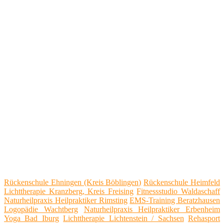
Rückenschule Ehningen (Kreis Böblingen)
Rückenschule Heimfeld
Lichttherapie Kranzberg, Kreis Freising
Fitnessstudio Waldaschaff
Naturheilpraxis Heilpraktiker Rimsting
EMS-Training Beratzhausen
Logopädie Wachtberg
Naturheilpraxis Heilpraktiker Erbenheim
Yoga Bad Iburg
Lichttherapie Lichtenstein / Sachsen
Rehasport