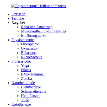
Zurück
zum
Startseite
Inhalt
PhysioMed-
Gesundheit
Termine
Fit.de
für
Ratgeber
Körper
Reha und Ernährung
und
Muskelaufbau und Ernährung
Geist
Ernährung ab 30
Physiotherapie
Osteopathie
Gymnastik
Rehasport
Rückenschule
Fitnessstudio
Yoga
Pilates
EMS-Training
Zumba
Naturheilkunde
Lichttherapie
Schmerztherapie
Heilpflanzen
TCM
Ergotherapie