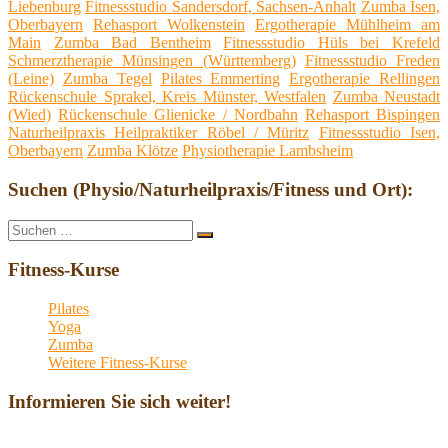
Liebenburg
Fitnessstudio Sandersdorf, Sachsen-Anhalt
Zumba Isen,
Oberbayern
Rehasport Wolkenstein
Ergotherapie Mühlheim am
Main
Zumba Bad Bentheim
Fitnessstudio Hüls bei Krefeld
Schmerztherapie Münsingen (Württemberg)
Fitnessstudio Freden
(Leine)
Zumba Tegel
Pilates Emmerting
Ergotherapie Rellingen
Rückenschule Sprakel, Kreis Münster, Westfalen
Zumba Neustadt
(Wied)
Rückenschule Glienicke / Nordbahn
Rehasport Bispingen
Naturheilpraxis Heilpraktiker Röbel / Müritz
Fitnessstudio Isen,
Oberbayern
Zumba Klötze
Physiotherapie Lambsheim
Suchen (Physio/Naturheilpraxis/Fitness und Ort):
Suche
Suchen
nach:
Fitness-Kurse
Pilates
Yoga
Zumba
Weitere Fitness-Kurse
Informieren Sie sich weiter!