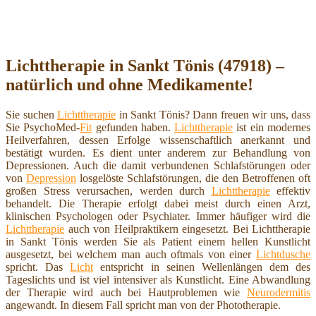
Lichttherapie in Sankt Tönis (47918) –
natürlich und ohne Medikamente!
Sie suchen
Lichttherapie
in Sankt Tönis? Dann freuen wir uns, dass
Sie PsychoMed-
Fit
gefunden haben.
Lichttherapie
ist ein modernes
Heilverfahren, dessen Erfolge wissenschaftlich anerkannt und
bestätigt wurden. Es dient unter anderem zur Behandlung von
Depressionen. Auch die damit verbundenen Schlafstörungen oder
von
Depression
losgelöste Schlafstörungen, die den Betroffenen oft
großen Stress verursachen, werden durch
Lichttherapie
effektiv
behandelt. Die Therapie erfolgt dabei meist durch einen Arzt,
klinischen Psychologen oder Psychiater. Immer häufiger wird die
Lichttherapie
auch von Heilpraktikern eingesetzt. Bei Lichttherapie
in Sankt Tönis werden Sie als Patient einem hellen Kunstlicht
ausgesetzt, bei welchem man auch oftmals von einer
Lichtdusche
spricht. Das
Licht
entspricht in seinen Wellenlängen dem des
Tageslichts und ist viel intensiver als Kunstlicht. Eine Abwandlung
der Therapie wird auch bei Hautproblemen wie
Neurodermitis
angewandt. In diesem Fall spricht man von der Phototherapie.