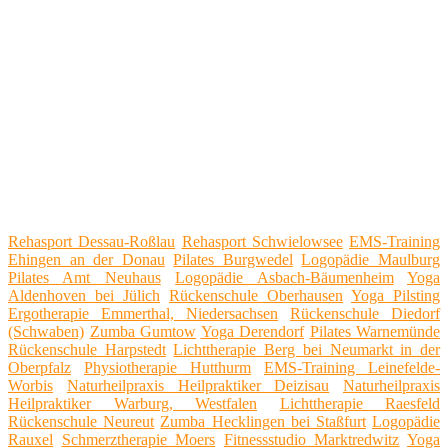
Rehasport Dessau-Roßlau
Rehasport Schwielowsee
EMS-Training
Ehingen an der Donau
Pilates Burgwedel
Logopädie Maulburg
Pilates Amt Neuhaus
Logopädie Asbach-Bäumenheim
Yoga
Aldenhoven bei Jülich
Rückenschule Oberhausen
Yoga Pilsting
Ergotherapie Emmerthal, Niedersachsen
Rückenschule Diedorf
(Schwaben)
Zumba Gumtow
Yoga Derendorf
Pilates Warnemünde
Rückenschule Harpstedt
Lichttherapie Berg bei Neumarkt in der
Oberpfalz
Physiotherapie Hutthurm
EMS-Training Leinefelde-
Worbis
Naturheilpraxis Heilpraktiker Deizisau
Naturheilpraxis
Heilpraktiker Warburg, Westfalen
Lichttherapie Raesfeld
Rückenschule Neureut
Zumba Hecklingen bei Staßfurt
Logopädie
Rauxel
Schmerztherapie Moers
Fitnessstudio Marktredwitz
Yoga