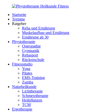
Zurück
zum
Startseite
Inhalt
PhysioMed-
Gesundheit
Termine
Fit.de
für
Ratgeber
Körper
Reha und Ernährung
und
Muskelaufbau und Ernährung
Geist
Ernährung ab 30
Physiotherapie
Osteopathie
Gymnastik
Rehasport
Rückenschule
Fitnessstudio
Yoga
Pilates
EMS-Training
Zumba
Naturheilkunde
Lichttherapie
Schmerztherapie
Heilpflanzen
TCM
Ergotherapie