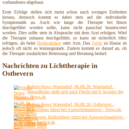
vorhandenes abgebaut.
Erste Erfolge stellen sich meist schon nach wenigen Einheiten
heraus, dennoch kommt es dabei stets auf die individuelle
Symptomatik an. Auch wie lange die Therapie bei Ihnen
durchgeführt werden sollte, kann nicht pauschal beantwortet
werden. Dies sollte stets in Absprache mit dem Arzt erfolgen. Wird
die Therapie zuhause durchgeführt, so kann sie sicherlich öfter
erfolgen, als beim
Heilpraktiker
oder Arzt. Das
Gerät
zu Hause ist
jedoch oft nicht so leistungsstark. Zudem kommt es darauf an, ob
die Therapie zusätzlicher Betreuung und Beratung bedarf.
Nachrichten zu Lichttherapie in
Ostbevern
Polizei-News Warendorf, 06.08.26: Warendorf -
Jugendlicher stellt sich nach Flucht mit E-Scooter der
Polizei - News.de
Polizei-News Warendorf, 06.08.26: Ostbevern -
Rollerfahrer stürzt bei Ausweichmanöver - News.de
Ostbevern: Rollerfahrer stürzt bei Ausweichmanöver -
newsflash24.de