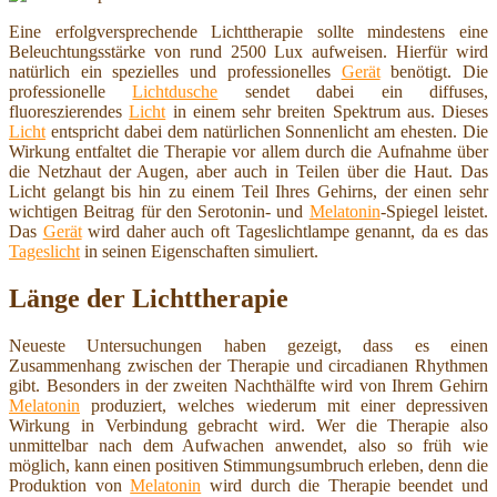
Eine erfolgversprechende Lichttherapie sollte mindestens eine
Beleuchtungsstärke von rund 2500 Lux aufweisen. Hierfür wird
natürlich ein spezielles und professionelles
Gerät
benötigt. Die
professionelle
Lichtdusche
sendet dabei ein diffuses,
fluoreszierendes
Licht
in einem sehr breiten Spektrum aus. Dieses
Licht
entspricht dabei dem natürlichen Sonnenlicht am ehesten. Die
Wirkung entfaltet die Therapie vor allem durch die Aufnahme über
die Netzhaut der Augen, aber auch in Teilen über die Haut. Das
Licht gelangt bis hin zu einem Teil Ihres Gehirns, der einen sehr
wichtigen Beitrag für den Serotonin- und
Melatonin
-Spiegel leistet.
Das
Gerät
wird daher auch oft Tageslichtlampe genannt, da es das
Tageslicht
in seinen Eigenschaften simuliert.
Länge der Lichttherapie
Neueste Untersuchungen haben gezeigt, dass es einen
Zusammenhang zwischen der Therapie und circadianen Rhythmen
gibt. Besonders in der zweiten Nachthälfte wird von Ihrem Gehirn
Melatonin
produziert, welches wiederum mit einer depressiven
Wirkung in Verbindung gebracht wird. Wer die Therapie also
unmittelbar nach dem Aufwachen anwendet, also so früh wie
möglich, kann einen positiven Stimmungsumbruch erleben, denn die
Produktion von
Melatonin
wird durch die Therapie beendet und