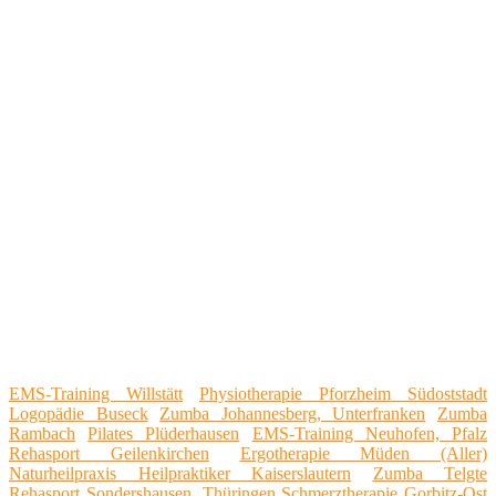
EMS-Training Willstätt
Physiotherapie Pforzheim Südoststadt
Logopädie Buseck
Zumba Johannesberg, Unterfranken
Zumba
Rambach
Pilates Plüderhausen
EMS-Training Neuhofen, Pfalz
Rehasport Geilenkirchen
Ergotherapie Müden (Aller)
Naturheilpraxis Heilpraktiker Kaiserslautern
Zumba Telgte
Rehasport Sondershausen, Thüringen
Schmerztherapie Gorbitz-Ost