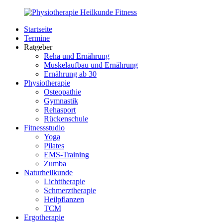
Zurück
zum
Startseite
Inhalt
PhysioMed-
Gesundheit
Termine
Fit.de
für
Ratgeber
Körper
Reha und Ernährung
und
Muskelaufbau und Ernährung
Geist
Ernährung ab 30
Physiotherapie
Osteopathie
Gymnastik
Rehasport
Rückenschule
Fitnessstudio
Yoga
Pilates
EMS-Training
Zumba
Naturheilkunde
Lichttherapie
Schmerztherapie
Heilpflanzen
TCM
Ergotherapie