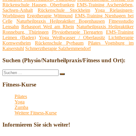
Rückenschule Hausen, Oberfranken
EMS-Training Aschersleben,
Sachsen-Anhalt
Rückenschule Stockheim
Yoga Rielasingen-
Worblingen
Ergotherapie Wittmund
EMS-Training Nienhagen bei
Celle
Naturheilpraxis Heilpraktiker Bogenhausen
Fitnessstudio
Lensahn
Rehasport Weil am Rhein
Naturheilpraxis Heilpraktiker
Ronneburg, Thüringen
Physiotherapie Tiergarten
EMS-Training
Leimen (Baden)
Yoga Weißwasser / Oberlausitz
Lichttherapie
Kornwestheim
Rückenschule Pyrbaum
Pilates Vogtsburg im
Kaiserstuhl
Schmerztherapie Salzhemmendorf
Suchen (Physio/Naturheilpraxis/Fitness und Ort):
Suche
Suchen
nach:
Fitness-Kurse
Pilates
Yoga
Zumba
Weitere Fitness-Kurse
Informieren Sie sich weiter!