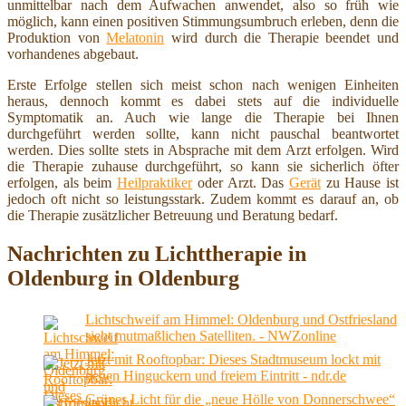
unmittelbar nach dem Aufwachen anwendet, also so früh wie
möglich, kann einen positiven Stimmungsumbruch erleben, denn die
Produktion von
Melatonin
wird durch die Therapie beendet und
vorhandenes abgebaut.
Erste Erfolge stellen sich meist schon nach wenigen Einheiten
heraus, dennoch kommt es dabei stets auf die individuelle
Symptomatik an. Auch wie lange die Therapie bei Ihnen
durchgeführt werden sollte, kann nicht pauschal beantwortet
werden. Dies sollte stets in Absprache mit dem Arzt erfolgen. Wird
die Therapie zuhause durchgeführt, so kann sie sicherlich öfter
erfolgen, als beim
Heilpraktiker
oder Arzt. Das
Gerät
zu Hause ist
jedoch oft nicht so leistungsstark. Zudem kommt es darauf an, ob
die Therapie zusätzlicher Betreuung und Beratung bedarf.
Nachrichten zu Lichttherapie in
Oldenburg in Oldenburg
Lichtschweif am Himmel: Oldenburg und Ostfriesland
sieht mutmaßlichen Satelliten. - NWZonline
Jetzt mit Rooftopbar: Dieses Stadtmuseum lockt mit
neuen Hinguckern und freiem Eintritt - ndr.de
Grünes Licht für die „neue Hölle von Donnerschwee“