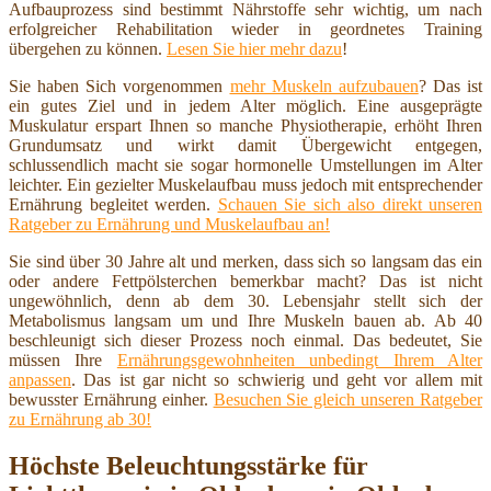
Aufbauprozess sind bestimmt Nährstoffe sehr wichtig, um nach
erfolgreicher Rehabilitation wieder in geordnetes Training
übergehen zu können.
Lesen Sie hier mehr dazu
!
Sie haben Sich vorgenommen
mehr Muskeln aufzubauen
? Das ist
ein gutes Ziel und in jedem Alter möglich. Eine ausgeprägte
Muskulatur erspart Ihnen so manche Physiotherapie, erhöht Ihren
Grundumsatz und wirkt damit Übergewicht entgegen,
schlussendlich macht sie sogar hormonelle Umstellungen im Alter
leichter. Ein gezielter Muskelaufbau muss jedoch mit entsprechender
Ernährung begleitet werden.
Schauen Sie sich also direkt unseren
Ratgeber zu Ernährung und Muskelaufbau an!
Sie sind über 30 Jahre alt und merken, dass sich so langsam das ein
oder andere Fettpölsterchen bemerkbar macht? Das ist nicht
ungewöhnlich, denn ab dem 30. Lebensjahr stellt sich der
Metabolismus langsam um und Ihre Muskeln bauen ab. Ab 40
beschleunigt sich dieser Prozess noch einmal. Das bedeutet, Sie
müssen Ihre
Ernährungsgewohnheiten unbedingt Ihrem Alter
anpassen
. Das ist gar nicht so schwierig und geht vor allem mit
bewusster Ernährung einher.
Besuchen Sie gleich unseren Ratgeber
zu Ernährung ab 30!
Höchste Beleuchtungsstärke für