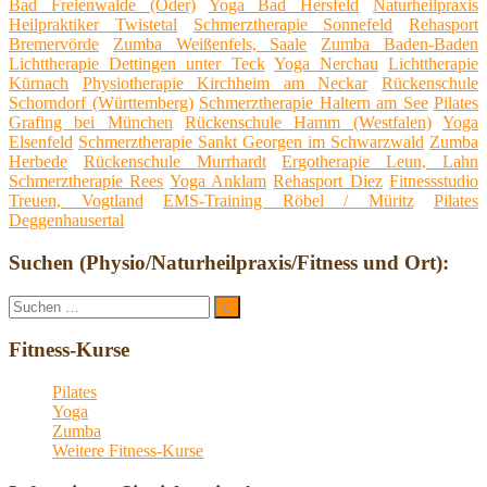
Bad Freienwalde (Oder)
Yoga Bad Hersfeld
Naturheilpraxis
Heilpraktiker Twistetal
Schmerztherapie Sonnefeld
Rehasport
Bremervörde
Zumba Weißenfels, Saale
Zumba Baden-Baden
Lichttherapie Dettingen unter Teck
Yoga Nerchau
Lichttherapie
Kürnach
Physiotherapie Kirchheim am Neckar
Rückenschule
Schorndorf (Württemberg)
Schmerztherapie Haltern am See
Pilates
Grafing bei München
Rückenschule Hamm (Westfalen)
Yoga
Elsenfeld
Schmerztherapie Sankt Georgen im Schwarzwald
Zumba
Herbede
Rückenschule Murrhardt
Ergotherapie Leun, Lahn
Schmerztherapie Rees
Yoga Anklam
Rehasport Diez
Fitnessstudio
Treuen, Vogtland
EMS-Training Röbel / Müritz
Pilates
Deggenhausertal
Suchen (Physio/Naturheilpraxis/Fitness und Ort):
Suche
Suchen
nach:
Fitness-Kurse
Pilates
Yoga
Zumba
Weitere Fitness-Kurse