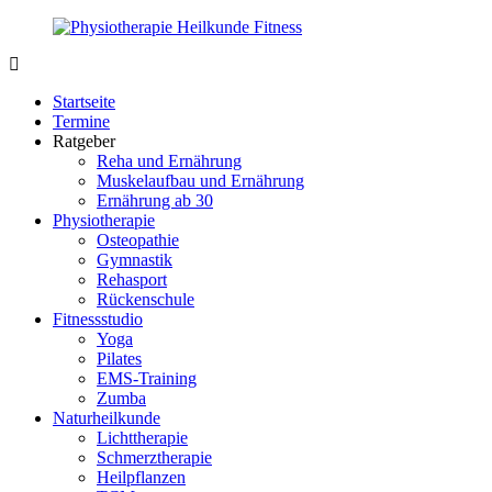
Zurück
zum
Inhalt
PhysioMed-
Gesundheit
Fit.de
für
Startseite
Körper
Termine
und
Ratgeber
Geist
Reha und Ernährung
Muskelaufbau und Ernährung
Ernährung ab 30
Physiotherapie
Osteopathie
Gymnastik
Rehasport
Rückenschule
Fitnessstudio
Yoga
Pilates
EMS-Training
Zumba
Naturheilkunde
Lichttherapie
Schmerztherapie
Heilpflanzen