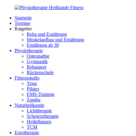
Zurück
zum
Startseite
Inhalt
PhysioMed-
Gesundheit
Termine
Fit.de
für
Ratgeber
Körper
Reha und Ernährung
und
Muskelaufbau und Ernährung
Geist
Ernährung ab 30
Physiotherapie
Osteopathie
Gymnastik
Rehasport
Rückenschule
Fitnessstudio
Yoga
Pilates
EMS-Training
Zumba
Naturheilkunde
Lichttherapie
Schmerztherapie
Heilpflanzen
TCM
Ergotherapie