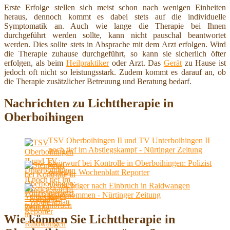
Erste Erfolge stellen sich meist schon nach wenigen Einheiten
heraus, dennoch kommt es dabei stets auf die individuelle
Symptomatik an. Auch wie lange die Therapie bei Ihnen
durchgeführt werden sollte, kann nicht pauschal beantwortet
werden. Dies sollte stets in Absprache mit dem Arzt erfolgen. Wird
die Therapie zuhause durchgeführt, so kann sie sicherlich öfter
erfolgen, als beim
Heilpraktiker
oder Arzt. Das
Gerät
zu Hause ist
jedoch oft nicht so leistungsstark. Zudem kommt es darauf an, ob
die Therapie zusätzlicher Betreuung und Beratung bedarf.
Nachrichten zu Lichttherapie in
Oberboihingen
TSV Oberboihingen II und TV Unterboihingen II
noch tief im Abstiegskampf - Nürtinger Zeitung
Steinwurf bei Kontrolle in Oberboihingen: Polizist
verletzt - Wochenblatt Reporter
Verdächtiger nach Einbruch in Raidwangen
festgenommen - Nürtinger Zeitung
Wie können Sie Lichttherapie in