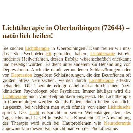
Lichttherapie in Oberboihingen (72644) –
natürlich heilen!
Sie suchen
Lichttherapie
in Oberboihingen? Dann freuen wir uns,
dass Sie PsychoMed-
Fit
gefunden haben.
Lichttherapie
ist ein
modernes Heilverfahren, dessen Erfolge wissenschaftlich anerkannt
und bestätigt wurden. Es dient unter anderem zur Behandlung von
Depressionen. Auch die damit verbundenen Schlafstörungen oder
von
Depression
losgelöste Schlafstörungen, die den Betroffenen oft
großen Stress verursachen, werden durch
Lichttherapie
effektiv
behandelt. Die Therapie erfolgt dabei meist durch einen Arzt,
klinischen Psychologen oder Psychiater. Immer häufiger wird die
Lichttherapie
auch von Heilpraktikern eingesetzt. Bei Lichttherapie
in Oberboihingen werden Sie als Patient einem hellen Kunstlicht
ausgesetzt, bei welchem man auch oftmals von einer
Lichtdusche
spricht. Das
Licht
entspricht in seinen Wellenlängen dem des
Tageslichts und ist viel intensiver als Kunstlicht. Eine Abwandlung
der Therapie wird auch bei Hautproblemen wie
Neurodermitis
angewandt. In diesem Fall spricht man von der Phototherapie.