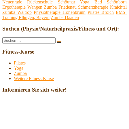
Neuenrade
Rückenschule Schötmar
Yoga Bad Schönborn
Ergotherapie Wangen
Zumba Friedenau
Schmerztherapie Kraichtal
Zumba Waltrop
Physiotherapie Hohenbrunn
Pilates Broich
EMS-
Training Ellingen, Bayern
Zumba Daaden
Suchen (Physio/Naturheilpraxis/Fitness und Ort):
Suche
Suchen
nach:
Fitness-Kurse
Pilates
Yoga
Zumba
Weitere Fitness-Kurse
Informieren Sie sich weiter!