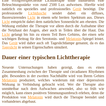
Eine erfolgversprechende Lichttherapie sollte mindestens eine
Beleuchtungsstärke von rund 2500 Lux aufweisen. Hierfür wird
natürlich ein spezielles und professionelles
Gerät
benötigt. Die
professionelle
Lichtdusche
sendet dabei ein diffuses,
fluoreszierendes
Licht
in einem sehr breiten Spektrum aus. Dieses
Licht
entspricht dabei dem natürlichen Sonnenlicht am ehesten. Die
Wirkung entfaltet die Therapie vor allem durch die Aufnahme über
die Netzhaut der Augen, aber auch in Teilen über die Haut. Das
Licht
gelangt bis hin zu einem Teil Ihres Gehirns, der einen sehr
wichtigen Beitrag für den Serotonin- und
Melatonin
-Spiegel leistet.
Das
Gerät
wird daher auch oft Tageslichtlampe genannt, da es das
Tageslicht
in seinen Eigenschaften simuliert.
Dauer einer typischen Lichttherapie
Neueste Untersuchungen haben gezeigt, dass es einen
Zusammenhang zwischen der Therapie und circadianen Rhythmen
gibt. Besonders in der zweiten Nachthälfte wird von Ihrem Gehirn
Melatonin
produziert, welches wiederum mit einer depressiven
Wirkung in Verbindung gebracht wird. Wer die Therapie also
unmittelbar nach dem Aufwachen anwendet, also so früh wie
möglich, kann einen positiven Stimmungsumbruch erleben, denn die
Produktion von
Melatonin
wird durch die Therapie beendet und
vorhandenes abgebaut.