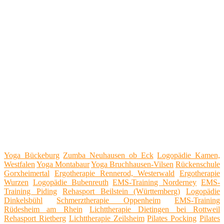
Yoga Bückeburg
Zumba Neuhausen ob Eck
Logopädie Kamen,
Westfalen
Yoga Montabaur
Yoga Bruchhausen-Vilsen
Rückenschule
Gorxheimertal
Ergotherapie Rennerod, Westerwald
Ergotherapie
Wurzen
Logopädie Bubenreuth
EMS-Training Norderney
EMS-
Training Piding
Rehasport Beilstein (Württemberg)
Logopädie
Dinkelsbühl
Schmerztherapie Oppenheim
EMS-Training
Rüdesheim am Rhein
Lichttherapie Dietingen bei Rottweil
Rehasport Rietberg
Lichttherapie Zeilsheim
Pilates Pocking
Pilates