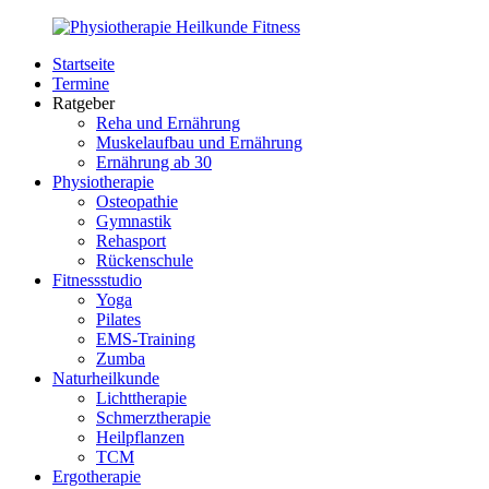
Zurück
zum
Startseite
Inhalt
PhysioMed-
Gesundheit
Termine
Fit.de
für
Ratgeber
Körper
Reha und Ernährung
und
Muskelaufbau und Ernährung
Geist
Ernährung ab 30
Physiotherapie
Osteopathie
Gymnastik
Rehasport
Rückenschule
Fitnessstudio
Yoga
Pilates
EMS-Training
Zumba
Naturheilkunde
Lichttherapie
Schmerztherapie
Heilpflanzen
TCM
Ergotherapie