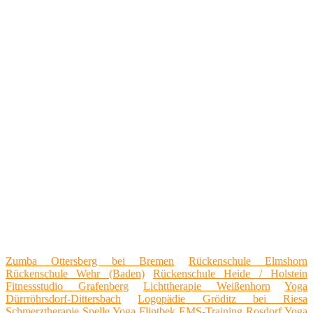
Zumba Ottersberg bei Bremen
Rückenschule Elmshorn
Rückenschule Wehr (Baden)
Rückenschule Heide / Holstein
Fitnessstudio Grafenberg
Lichttherapie Weißenhorn
Yoga
Dürrröhrsdorf-Dittersbach
Logopädie Gröditz bei Riesa
Schmerztherapie Spelle
Yoga Flintbek
EMS-Training Rosdorf
Yoga