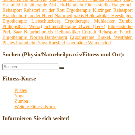
Estenfeld
Lichttherapie Alsbach-Hähnlein
Fitnessstudio Haigerloch
Rehasport Ruhstorf an der Rott
Ergotherapie Kitzingen
Rehasport
Brandenburg an der Havel
Naturheilpraxis Heilpraktiker Heeslingen
Ergotherapie Liebschützberg
Ergotherapie Mühlacker
Zumba
Philippsthal (Werra)
Schmerztherapie Owen (Teck)
Fitnessstudio
Perl, Saar
Naturheilpraxis Heilpraktiker Erkrath
Rehasport Feucht
Ergotherapie Nörten-Hardenberg
Ergotherapie Brakel, Westfalen
Pilates Praunheim
Yoga Raesfeld
Logopädie Wilmersdorf
Suchen (Physio/Naturheilpraxis/Fitness und Ort):
Suche
Suchen
nach:
Fitness-Kurse
Pilates
Yoga
Zumba
Weitere Fitness-Kurse
Informieren Sie sich weiter!