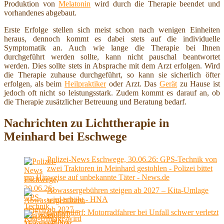
Produktion von
Melatonin
wird durch die Therapie beendet und
vorhandenes abgebaut.
Erste Erfolge stellen sich meist schon nach wenigen Einheiten
heraus, dennoch kommt es dabei stets auf die individuelle
Symptomatik an. Auch wie lange die Therapie bei Ihnen
durchgeführt werden sollte, kann nicht pauschal beantwortet
werden. Dies sollte stets in Absprache mit dem Arzt erfolgen. Wird
die Therapie zuhause durchgeführt, so kann sie sicherlich öfter
erfolgen, als beim
Heilpraktiker
oder Arzt. Das
Gerät
zu Hause ist
jedoch oft nicht so leistungsstark. Zudem kommt es darauf an, ob
die Therapie zusätzlicher Betreuung und Beratung bedarf.
Nachrichten zu Lichttherapie in
Meinhard bei Eschwege
Polizei-News Eschwege, 30.06.26: GPS-Technik von
zwei Traktoren in Meinhard gestohlen - Polizei bittet
um Hinweise auf unbekannte Täter - News.de
Abwassergebühren steigen ab 2027 – Kita-Umlage
wird erhöht - HNA
Grebendorf: Motorradfahrer bei Unfall schwer verletzt
- HNA