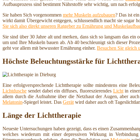
Aufbauprozess sind bestimmt Nährstoffe sehr wichtig, um nach erfolg
Sie haben Sich vorgenommen
mehr Muskeln aufzubauen
? Das ist ei
wirkt damit Übergewicht entgegen, schlussendlich macht sie sogar h
Sie sich also direkt unseren Ratgeber zu Ernährung und Muskelaufba
Sie sind über 30 Jahre alt und merken, dass sich so langsam das ein
um und Ihre Muskeln bauen ab. Ab 40 beschleunigt sich dieser Proze
geht vor allem mit bewusster Ernährung einher.
Besuchen Sie gleich 
Höchste Beleuchtungsstärke für Lichtther
Eine erfolgversprechende Lichttherapie sollte mindestens eine Bele
Lichtdusche
sendet dabei ein diffuses, fluoreszierendes
Licht
in eine
allem durch die Aufnahme über die Netzhaut der Augen, aber auch
Melatonin
-Spiegel leistet. Das
Gerät
wird daher auch oft Tageslichtla
Länge der Lichttherapie
Neueste Untersuchungen haben gezeigt, dass es einen Zusammenhang
welches wiederum mit einer depressiven Wirkung in Verbindung 
Stimmungsumbruch erleben, denn die Produktion von
Melatonin
wird