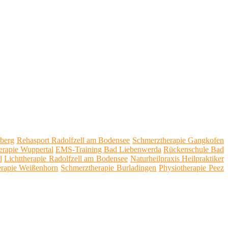
nberg
Rehasport Radolfzell am Bodensee
Schmerztherapie Gangkofen
erapie Wuppertal
EMS-Training Bad Liebenwerda
Rückenschule Bad
l
Lichttherapie Radolfzell am Bodensee
Naturheilpraxis Heilpraktiker
erapie Weißenhorn
Schmerztherapie Burladingen
Physiotherapie Peez