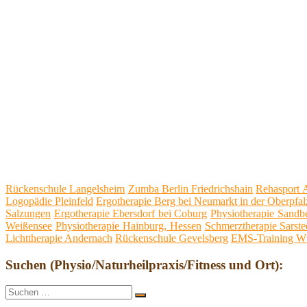
Rückenschule Langelsheim
Zumba Berlin Friedrichshain
Rehasport 
Logopädie Pleinfeld
Ergotherapie Berg bei Neumarkt in der Oberpfal
Salzungen
Ergotherapie Ebersdorf bei Coburg
Physiotherapie Sandb
Weißensee
Physiotherapie Hainburg, Hessen
Schmerztherapie Sarste
Lichttherapie Andernach
Rückenschule Gevelsberg
EMS-Training Wü
Suchen (Physio/Naturheilpraxis/Fitness und Ort):
Suche
Suchen
nach: