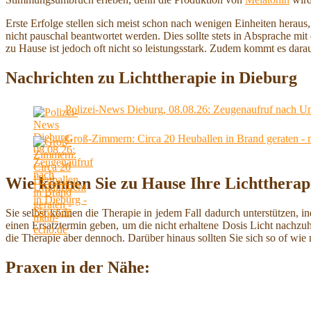
Erste Erfolge stellen sich meist schon nach wenigen Einheiten heraus
nicht pauschal beantwortet werden. Dies sollte stets in Absprache mit
zu Hause ist jedoch oft nicht so leistungsstark. Zudem kommt es dara
Nachrichten zu Lichttherapie in Dieburg
Polizei-News Dieburg, 08.08.26: Zeugenaufruf nach Unf
Groß-Zimmern: Circa 20 Heuballen in Brand geraten - 
Wie können Sie zu Hause Ihre Lichttherap
Sie selbst können die Therapie in jedem Fall dadurch unterstützen, in
einen Ersatztermin geben, um die nicht erhaltene Dosis Licht nachzuh
die Therapie aber dennoch. Darüber hinaus sollten Sie sich so of wi
Praxen in der Nähe: