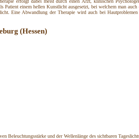
herapie erfolgt dabei meist durch einen Arzt, klinischen Psycholog
als Patient einem hellen Kunstlicht ausgesetzt, bei welchem man auch
nstlicht. Eine Abwandlung der Therapie wird auch bei Hautprobleme
ieburg (Hessen)
nsiven Beleuchtungsstärke und der Wellenlänge des sichtbaren Tageslic