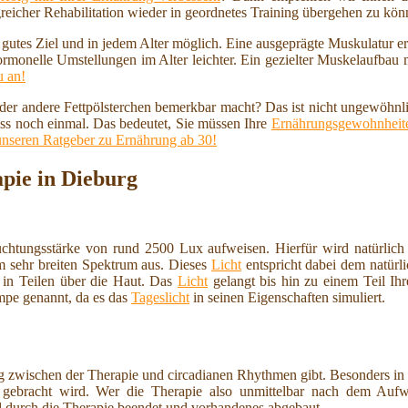
reicher Rehabilitation wieder in geordnetes Training übergehen zu kö
n gutes Ziel und in jedem Alter möglich. Eine ausgeprägte Muskulatur 
ormonelle Umstellungen im Alter leichter. Ein gezielter Muskelaufbau
u an!
 oder andere Fettpölsterchen bemerkbar macht? Das ist nicht ungewöhnl
ss noch einmal. Das bedeutet, Sie müssen Ihre
Ernährungsgewohnheite
unseren Ratgeber zu Ernährung ab 30!
apie in Dieburg
uchtungsstärke von rund 2500 Lux aufweisen. Hierfür wird natürlich 
m sehr breiten Spektrum aus. Dieses
Licht
entspricht dabei dem natürl
 in Teilen über die Haut. Das
Licht
gelangt bis hin zu einem Teil Ihr
mpe genannt, da es das
Tageslicht
in seinen Eigenschaften simuliert.
 zwischen der Therapie und circadianen Rhythmen gibt. Besonders in 
gebracht wird. Wer die Therapie also unmittelbar nach dem Aufw
 durch die Therapie beendet und vorhandenes abgebaut.