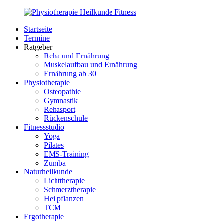
Zurück
zum
Startseite
Inhalt
PhysioMed-
Gesundheit
Termine
Fit.de
für
Ratgeber
Körper
Reha und Ernährung
und
Muskelaufbau und Ernährung
Geist
Ernährung ab 30
Physiotherapie
Osteopathie
Gymnastik
Rehasport
Rückenschule
Fitnessstudio
Yoga
Pilates
EMS-Training
Zumba
Naturheilkunde
Lichttherapie
Schmerztherapie
Heilpflanzen
TCM
Ergotherapie