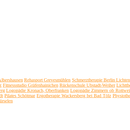
Albershausen
Rehasport Grevesmühlen
Schmerztherapie Berlin Lichte
z
Fitnessstudio Gräfenhainichen
Rückenschule Ubstadt-Weiher
Lichtth
erg
Logopädie Kronach, Oberfranken
Logopädie Zimmern ob Rottwei
dt
Pilates Schötmar
Ergotherapie Wackersberg bei Bad Tölz
Physioth
rselen