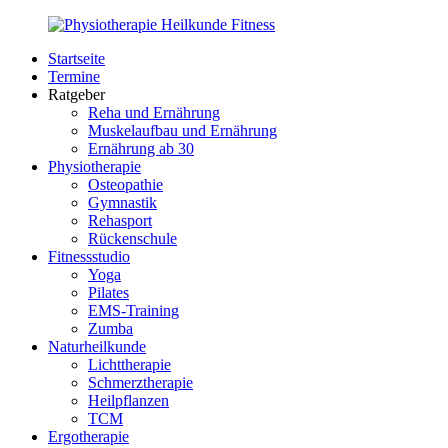
Zurück
zum
Startseite
Inhalt
PhysioMed-
Gesundheit
Termine
Fit.de
für
Ratgeber
Körper
Reha und Ernährung
und
Muskelaufbau und Ernährung
Geist
Ernährung ab 30
Physiotherapie
Osteopathie
Gymnastik
Rehasport
Rückenschule
Fitnessstudio
Yoga
Pilates
EMS-Training
Zumba
Naturheilkunde
Lichttherapie
Schmerztherapie
Heilpflanzen
TCM
Ergotherapie