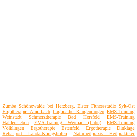
Zumba Schönewalde bei Herzberg, Elster
Fitnessstudio Sylt-Ost
Ergotherapie Amorbach
Logopädie Rangendingen
EMS-Training
Weinstadt
Schmerztherapie Bad Hersfeld
EMS-Training
Haldensleben
EMS-Training Weimar (Lahn)
EMS-Training
Völklingen
Ergotherapie Estenfeld
Ergotherapie Dinklage
Rehasport Lauda-Königshofen
Naturheilpraxis Heilpraktiker