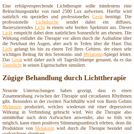
Eine erfolgversprechende Lichttherapie sollte mindestens eine
Beleuchtungsstärke von rund 2500 Lux aufweisen. Hierfür wird
natürlich ein spezielles und professionelles
Gerät
benötigt. Die
professionelle
Lichtdusche
sendet dabei ein diffuses,
fluoreszierendes
Licht
in einem sehr breiten Spektrum aus. Dieses
Licht
entspricht dabei dem natürlichen Sonnenlicht am ehesten. Die
Wirkung entfaltet die Therapie vor allem durch die Aufnahme über
die Netzhaut der Augen, aber auch in Teilen über die Haut. Das
Licht
gelangt bis hin zu einem Teil Ihres Gehirns, der einen sehr
wichtigen Beitrag für den Serotonin- und
Melatonin
-Spiegel leistet.
Das
Gerät
wird daher auch oft Tageslichtlampe genannt, da es das
Tageslicht
in seinen Eigenschaften simuliert.
Zügige Behandlung durch Lichttherapie
Neueste Untersuchungen haben gezeigt, dass es einen
Zusammenhang zwischen der Therapie und circadianen Rhythmen
gibt. Besonders in der zweiten Nachthälfte wird von Ihrem Gehirn
Melatonin
produziert, welches wiederum mit einer depressiven
Wirkung in Verbindung gebracht wird. Wer die Therapie also
unmittelbar nach dem Aufwachen anwendet, also so früh wie
möglich, kann einen positiven Stimmungsumbruch erleben, denn die
Produktion von
Melatonin
wird durch die Therapie beendet und
vorhandenes abgebaut.