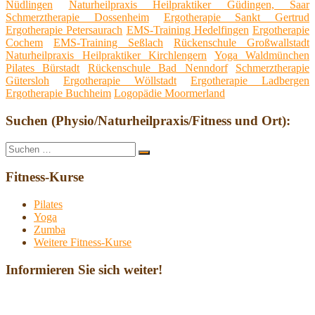
Nüdlingen
Naturheilpraxis Heilpraktiker Güdingen, Saar
Schmerztherapie Dossenheim
Ergotherapie Sankt Gertrud
Ergotherapie Petersaurach
EMS-Training Hedelfingen
Ergotherapie
Cochem
EMS-Training Seßlach
Rückenschule Großwallstadt
Naturheilpraxis Heilpraktiker Kirchlengern
Yoga Waldmünchen
Pilates Bürstadt
Rückenschule Bad Nenndorf
Schmerztherapie
Gütersloh
Ergotherapie Wöllstadt
Ergotherapie Ladbergen
Ergotherapie Buchheim
Logopädie Moormerland
Suchen (Physio/Naturheilpraxis/Fitness und Ort):
Suche
Suchen
nach:
Fitness-Kurse
Pilates
Yoga
Zumba
Weitere Fitness-Kurse
Informieren Sie sich weiter!