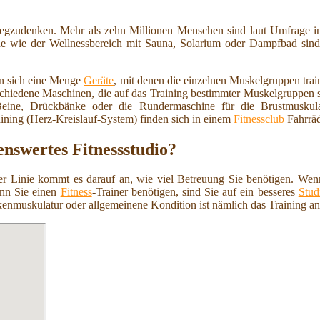
wegzudenken. Mehr als zehn Millionen Menschen sind laut Umfrage i
e wie der Wellnessbereich mit Sauna, Solarium oder Dampfbad sind nu
en sich eine Menge
Geräte
, mit denen die einzelnen Muskelgruppen tra
rschiedene Maschinen, die auf das Training bestimmter Muskelgruppen
e Beine, Drückbänke oder die Rundermaschine für die Brustmuskul
raining (Herz-Kreislauf-System) finden sich in einem
Fitnessclub
Fahrräd
enswertes Fitnessstudio?
ter Linie kommt es darauf an, wie viel Betreuung Sie benötigen. Wenn 
enn Sie einen
Fitness
-Trainer benötigen, sind Sie auf ein besseres
Stud
kenmuskulatur oder allgemeinene Kondition ist nämlich das Training a