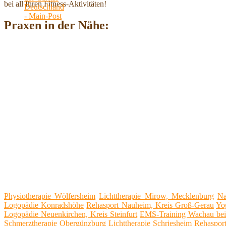
bei all Ihren Fitness-Aktivitäten!
Praxen in der Nähe:
Physiotherapie Wölfersheim
Lichttherapie Mirow, Mecklenburg
Na
Logopädie Konradshöhe
Rehasport Nauheim, Kreis Groß-Gerau
Yo
Logopädie Neuenkirchen, Kreis Steinfurt
EMS-Training Wachau bei
Schmerztherapie Obergünzburg
Lichttherapie Schriesheim
Rehaspor