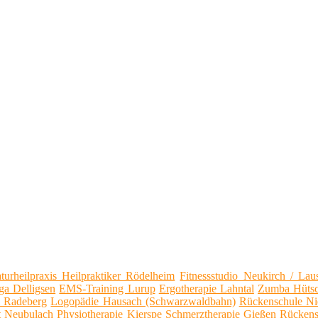
turheilpraxis Heilpraktiker Rödelheim
Fitnessstudio Neukirch / Laus
ga Delligsen
EMS-Training Lurup
Ergotherapie Lahntal
Zumba Hütsc
 Radeberg
Logopädie Hausach (Schwarzwaldbahn)
Rückenschule Nie
t Neubulach
Physiotherapie Kierspe
Schmerztherapie Gießen
Rückens