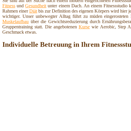
Sie sind auf der Suche nach einem modern eingerichteten Fitnesss
Fitness
und
Gesundheit
unter einem Dach. An einem Fitnessstudio 
Rahmen einer
Diät
bis zur Definition des eigenen Körpers wird hier j
wichtiger. Unser unbewegter Alltag führt zu müden eingerosteten
Muskelaufbau
über die Gewichtsreduzierung durch Ernährungsbera
Gruppentraining statt. Die angebotenen
Kurse
wie Aerobic, Step A
Geschmack etwas.
Individuelle Betreuung in Ihrem Fitnessst