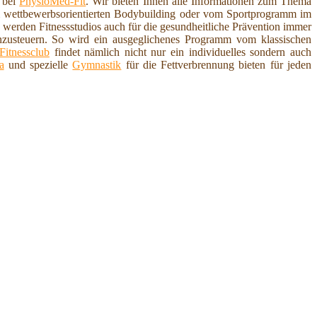
n bei
PhysioMed-Fit
. Wir bieten Ihnen alle Informationen zum Thema
 wettbewerbsorientierten Bodybuilding oder vom Sportprogramm im
werden Fitnessstudios auch für die gesundheitliche Prävention immer
enzusteuern. So wird ein ausgeglichenes Programm vom klassischen
Fitnessclub
findet nämlich nicht nur ein individuelles sondern auch
a
und spezielle
Gymnastik
für die Fettverbrennung bieten für jeden