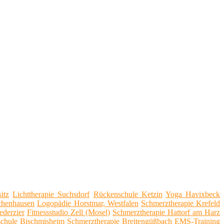
itz
Lichttherapie Suchsdorf
Rückenschule Ketzin
Yoga Havixbeck
henhausen
Logopädie Horstmar, Westfalen
Schmerztherapie Krefeld
derzier
Fitnessstudio Zell (Mosel)
Schmerztherapie Hattorf am Harz
chule Bischmisheim
Schmerztherapie Breitengüßbach
EMS-Training