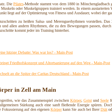
atz. Die
Pilates
-Methode stammt von dem 1880 in Mönchengladbach g
 Muskeln oder Muskelgruppen trainiert werden. In einem austarierte
unkt liegt auf der Optimierung von Fitness und Ausdauer, wobei der g
zschritten zu heißen Salsa- und Merenguerhythmen vorstellen. Das Z
n und allen andern Rhythmen, die zu den Bewegungen passen, durch di
zschritte kommt jeder im Training hinterher.
ine hitzige Debatte: Was war los? - Main-Post
ringt Friedhofskonzept und Altortsanierung auf den Weg - Main-Post
hselt an die Spitze der Caritas Deutschland - Main-Post
örper in Zell am Main
begreifen, wie das Zusammenspiel zwischen
Körper
,
Geist
und
Seele
fu
llgemeinen Stärkung auch eine sanft fließende Energie spüren. Doch
e Fokussierung auf den eigenen
Körper
kann Sie auch bei Ihrer
Diät
od