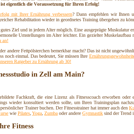
ist eigentlich die Voraussetzung für Ihren Erfolg!
rfolg mit Ihrer Ernährung verbessern
? Dann empfehlen wir Ihnen u
reicher Rehabilitation wieder in geordnetes Training übergehen zu kö
n gutes Ziel und in jedem Alter möglich. Eine ausgeprägte Muskulatur 
ormonelle Umstellungen im Alter leichter. Ein gezielter Muskelaufbau
u an!
 oder andere Fettpölsterchen bemerkbar macht? Das ist nicht ungewöhnl
ss noch einmal. Das bedeutet, Sie müssen Ihre
Ernährungsgewohnheite
unseren Ratgeber zu Ernährung ab 30!
nessstudio in Zell am Main?
ebildete Fachkraft, die eine Lizenz als Fitnesscoach erworben oder e
ings wieder konsultiert werden sollte, um Ihren Trainingsplan nachzu
 persönlicher Trainer buchen. Der Fitnesstrainer hat immer auch den
Ku
urse
wie
Pilates
,
Yoga
,
Zumba
oder andere
Gymnastik
sind der Trend 
hre Fitness