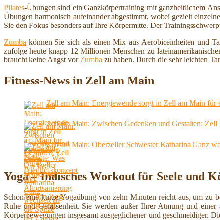
Pilates
-Übungen sind ein Ganzkörpertraining mit ganzheitlichem Ans
Übungen harmonisch aufeinander abgestimmt, wobei gezielt einzelne
Sie den Fokus besonders auf Ihre Körpermitte. Der Trainingsschwerp
Zumba
können Sie sich als einen Mix aus Aerobiceinheiten und Tan
zufolge heute knapp 12 Millionen Menschen zu lateinamerikanische
braucht keine Angst vor
Zumba
zu haben. Durch die sehr leichten Tan
Fitness-News in Zell am Main
Zell am Main: Energiewende sorgt in Zell am Main für e
Zell am Main: Zwischen Gedenken und Gestalten: Zell b
Zell am Main: Oberzeller Schwester Katharina Ganz wec
Yoga – Indisches Workout für Seele und K
Schon eine kurze Yogaübung von zehn Minuten reicht aus, um zu 
Ruhe und Gelassenheit. Sie werden außer Ihrer Atmung und einer a
Körperbewegungen insgesamt ausgeglichener und geschmeidiger. Di