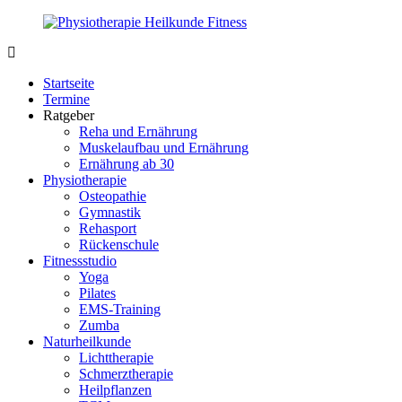
Zurück
zum
Inhalt
PhysioMed-
Gesundheit
Fit.de
für
Startseite
Körper
Termine
und
Ratgeber
Geist
Reha und Ernährung
Muskelaufbau und Ernährung
Ernährung ab 30
Physiotherapie
Osteopathie
Gymnastik
Rehasport
Rückenschule
Fitnessstudio
Yoga
Pilates
EMS-Training
Zumba
Naturheilkunde
Lichttherapie
Schmerztherapie
Heilpflanzen