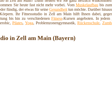
tudio in Zell am Main? Dann heißen wir Sie ganz herzlich willkomme
kommen Sie heute fast nicht mehr vorbei. Vom
Muskelaufbau
bis zum
eder fündig, der etwas für seine
Gesundheit
tun möchte. Darüber hinaus 
 Körpern. Ihr Fitnessstudio in Zell am Main hilft Ihnen dabei, geg
tung bis hin zu verschiedenen
Fitness
-Kursen angeboten. In jedem
erobic,
Pilates
,
Yoga
, Problemzonengymnastik,
Rückenschule
,
Zumb
udio in Zell am Main (Bayern)