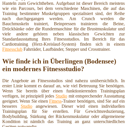
Hanteln zum Gewichtheben. Aufgebaut ist dieser Bereich meistens
wie ein Parcours, bei dem verschiedene Maschinen, die auf das
Training bestimmter Muskelgruppen spezialisiert sind, der Reihe
nach durchgegangen werden. Am Crunch werden die
Bauchmuskeln trainiert, Beinpressen trainieren die Beine,
Drückbänke oder die Rundermaschine für die Brustmuskulatur und
viele andere gehören neben klassischen Gewichten zur
Standardausstattung Ihres Fitnessstudios. Im Bereich für das
Cardiotraining (Herz-Kreislauf-System) finden sich in einem
Fitnessclub
Fahrräder, Laufbänder, Stepper und Crosstrainer.
Wie finde ich in Überlingen (Bodensee)
ein modernes Fitnessstudio?
Die Angebote an Fitnessstudios sind nahezu unübersichtlich. In
erster Linie kommt es darauf an, wie viel Betreuung Sie benötigen.
Wenn Sie bereits über einen funktionierenden Trainingsplan
verfügen, ist prinzipiell jedes
Studio
mit entsprechender Ausstattung
geeignet. Wenn Sie einen
Fitness
-Trainer benötigen, sind Sie auf ein
besseres
Studio
angewiesen. Dieser wird einen individuellen
Trainingsplan für Sie erstellen. Für Gewichtsreduzierung,
Bodybuilding, Stärkung der Rückenmuskulatur oder allgemeinene
Kondition ist nämlich das Training an ganz unterschiedlichen
Geräten notwendig.