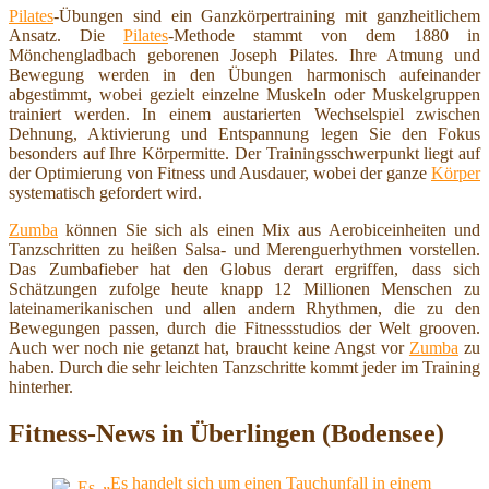
Pilates
-Übungen sind ein Ganzkörpertraining mit ganzheitlichem
Ansatz. Die
Pilates
-Methode stammt von dem 1880 in
Mönchengladbach geborenen Joseph Pilates. Ihre Atmung und
Bewegung werden in den Übungen harmonisch aufeinander
abgestimmt, wobei gezielt einzelne Muskeln oder Muskelgruppen
trainiert werden. In einem austarierten Wechselspiel zwischen
Dehnung, Aktivierung und Entspannung legen Sie den Fokus
besonders auf Ihre Körpermitte. Der Trainingsschwerpunkt liegt auf
der Optimierung von Fitness und Ausdauer, wobei der ganze
Körper
systematisch gefordert wird.
Zumba
können Sie sich als einen Mix aus Aerobiceinheiten und
Tanzschritten zu heißen Salsa- und Merenguerhythmen vorstellen.
Das Zumbafieber hat den Globus derart ergriffen, dass sich
Schätzungen zufolge heute knapp 12 Millionen Menschen zu
lateinamerikanischen und allen andern Rhythmen, die zu den
Bewegungen passen, durch die Fitnessstudios der Welt grooven.
Auch wer noch nie getanzt hat, braucht keine Angst vor
Zumba
zu
haben. Durch die sehr leichten Tanzschritte kommt jeder im Training
hinterher.
Fitness-News in Überlingen (Bodensee)
„Es handelt sich um einen Tauchunfall in einem