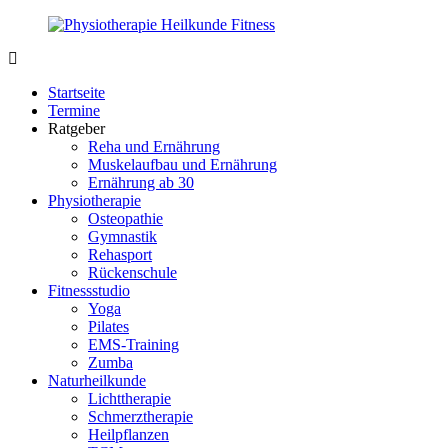
Zurück
zum
Inhalt
PhysioMed-
Gesundheit
Fit.de
für
Startseite
Körper
Termine
und
Ratgeber
Geist
Reha und Ernährung
Muskelaufbau und Ernährung
Ernährung ab 30
Physiotherapie
Osteopathie
Gymnastik
Rehasport
Rückenschule
Fitnessstudio
Yoga
Pilates
EMS-Training
Zumba
Naturheilkunde
Lichttherapie
Schmerztherapie
Heilpflanzen