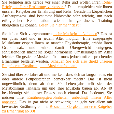
Sie befinden sich gerade vor einer Reha und wollen Ihren
Reha-
Erfolg mit Ihrer Ernährung verbessern
? Dann empfehlen wir Ihnen
unseren Ratgeber zur Ernährung und Reha. Gerade im körperlichen
Aufbauprozess sind bestimmt Nährstoffe sehr wichtig, um nach
erfolgreicher Rehabilitation wieder in geordnetes Training
übergehen zu können.
Lesen Sie hier mehr dazu
!
Sie haben Sich vorgenommen
mehr Muskeln aufzubauen
? Das ist
ein gutes Ziel und in jedem Alter möglich. Eine ausgeprägte
Muskulatur erspart Ihnen so manche Physiotherapie, erhöht Ihren
Grundumsatz und wirkt damit Übergewicht entgegen,
schlussendlich macht sie sogar hormonelle Umstellungen im Alter
leichter. Ein gezielter Muskelaufbau muss jedoch mit entsprechender
Ernährung begleitet werden.
Schauen Sie sich also direkt unseren
Ratgeber zu Ernährung und Muskelaufbau an!
Sie sind über 30 Jahre alt und merken, dass sich so langsam das ein
oder andere Fettpölsterchen bemerkbar macht? Das ist nicht
ungewöhnlich, denn ab dem 30. Lebensjahr stellt sich der
Metabolismus langsam um und Ihre Muskeln bauen ab. Ab 40
beschleunigt sich dieser Prozess noch einmal. Das bedeutet, Sie
müssen Ihre
Ernährungsgewohnheiten unbedingt Ihrem Alter
anpassen
. Das ist gar nicht so schwierig und geht vor allem mit
bewusster Ernährung einher.
Besuchen Sie gleich unseren Ratgeber
zu Ernährung ab 30!