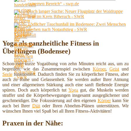
extremen Bereich“ - swp.de
Nach langer Suche: Neuer Flugplatz der Waldrappe
liegt im Kreis Biberach - SWR
Tödlicher Tauchunfall im Bodensee: Zwei Menschen
sterben nach Notaufstieg - SWR
Yoga als ganzheitliche Fitness in
Überlingen (Bodensee)
Schon eine kurze Yogaübung von zehn Minuten reicht aus, um zu
begreifen, wie das Zusammenspiel zwischen
Körper
,
Geist
und
Seele
funktioniert. Dadurch finden Sie zu körperlicher Fitness, aber
auch zu Ruhe und Gelassenheit. Sie werden außer Ihrer Atmung
und einer allgemeinen Stärkung auch eine sanft fließende Energie
spüren. Doch auch körperlich tut
Yoga
gut, die Muskeln werden
straffer und die Körperbewegungen insgesamt ausgeglichener und
geschmeidiger. Die Fokussierung auf den eigenen
Körper
kann Sie
auch bei Ihrer
Diät
oder Ihren Abnehm-Plänen unterstützen. Wir
wünschen Ihnen viel Spaß bei all Ihren Fitness-Aktivitäten!
Praxen in der Nähe: