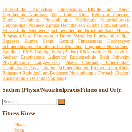
Fitnessstudio Künzelsau
Fitnessstudio Eltville am Rhein
Ergotherapie Amorbach
Yoga Lütten Klein
Rehasport Oberreut
Zumba Ebersburg
Physiotherapie Niederaula
Naturheilpraxis
Heilpraktiker Pößneck
Zumba Hechthausen
Zumba Schwentinental
Fitnessstudio Stemwede
Schmerztherapie Bruchmühlbach-Miesau
Rehasport Sasel
Fitnessstudio Büren, Westfalen
Fitnessstudio Olpe,
Biggesee
Zumba Sankt Gertrud
Fitnessstudio Hochspeyer
Schmerztherapie Kirchheim bei München
Logopädie Neukirchen,
Knüllgeb.
EMS-Training Forst (Baden)
Rückenschule Neustadt in
Sachsen
Ergotherapie Adlershof
Rückenschule Stadt Schwelm
Physiotherapie Langewiesen
Pilates Oberhaid, Oberfranken
Lichttherapie Dassel, Solling
Schmerztherapie Emmerich am Rhein
Rehasport Radolfzell am Bodensee
Physiotherapie Forbach (Baden)
Rückenschule Oelsnitz (Vogtland)
Suchen (Physio/Naturheilpraxis/Fitness und Ort):
Suche
Suchen
nach:
Fitness-Kurse
Pilates
Yoga