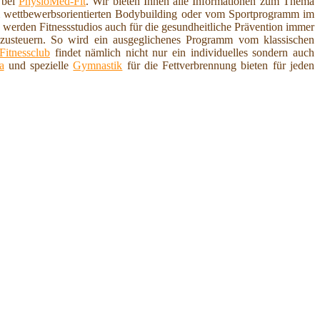
 bei
PhysioMed-Fit
. Wir bieten Ihnen alle Informationen zum Thema
 wettbewerbsorientierten Bodybuilding oder vom Sportprogramm im
werden Fitnessstudios auch für die gesundheitliche Prävention immer
enzusteuern. So wird ein ausgeglichenes Programm vom klassischen
Fitnessclub
findet nämlich nicht nur ein individuelles sondern auch
a
und spezielle
Gymnastik
für die Fettverbrennung bieten für jeden