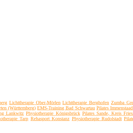
perg
Lichttherapie Ober-Mörlen
Lichttherapie Berghofen
Zumba Grei
ten (Württemberg)
EMS-Training Bad Schwartau
Pilates Immenstaa
ng Lankwitz
Physiotherapie Königsbrück
Pilates Sande, Kreis Fries
iotherapie Tarp
Rehasport Konstanz
Physiotherapie Rudolstadt
Pila