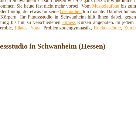
tudio in Schwanheim? Dann heißen wir Sie ganz herzlich willkommen
kommen Sie heute fast nicht mehr vorbei. Vom
Muskelaufbau
bis zum
eder fündig, der etwas für seine
Gesundheit
tun möchte. Darüber hinaus 
 Körpern. Ihr Fitnessstudio in Schwanheim hilft Ihnen dabei, geg
tung bis hin zu verschiedenen
Fitness
-Kursen angeboten. In jedem
erobic,
Pilates
,
Yoga
, Problemzonengymnastik,
Rückenschule
,
Zumb
essstudio in Schwanheim (Hessen)