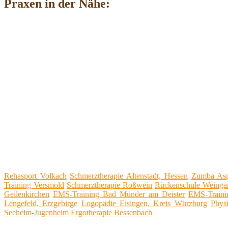
Praxen in der Nähe:
Rehasport Volkach
Schmerztherapie Altenstadt, Hessen
Zumba As
Training Versmold
Schmerztherapie Roßwein
Rückenschule Weingar
Geilenkirchen
EMS-Training Bad Münder am Deister
EMS-Traini
Lengefeld, Erzgebirge
Logopädie Eisingen, Kreis Würzburg
Phys
Seeheim-Jugenheim
Ergotherapie Bessenbach