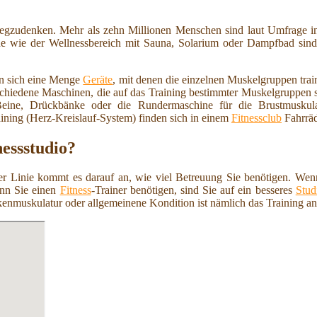
wegzudenken. Mehr als zehn Millionen Menschen sind laut Umfrage i
e wie der Wellnessbereich mit Sauna, Solarium oder Dampfbad sind nu
en sich eine Menge
Geräte
, mit denen die einzelnen Muskelgruppen tra
rschiedene Maschinen, die auf das Training bestimmter Muskelgruppen
e Beine, Drückbänke oder die Rundermaschine für die Brustmuskul
raining (Herz-Kreislauf-System) finden sich in einem
Fitnessclub
Fahrräd
nessstudio?
ter Linie kommt es darauf an, wie viel Betreuung Sie benötigen. Wenn 
enn Sie einen
Fitness
-Trainer benötigen, sind Sie auf ein besseres
Stud
kenmuskulatur oder allgemeinene Kondition ist nämlich das Training a