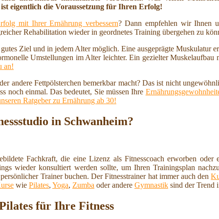
ist eigentlich die Voraussetzung für Ihren Erfolg!
rfolg mit Ihrer Ernährung verbessern
? Dann empfehlen wir Ihnen u
reicher Rehabilitation wieder in geordnetes Training übergehen zu kö
n gutes Ziel und in jedem Alter möglich. Eine ausgeprägte Muskulatur 
ormonelle Umstellungen im Alter leichter. Ein gezielter Muskelaufbau
u an!
 oder andere Fettpölsterchen bemerkbar macht? Das ist nicht ungewöhnl
ss noch einmal. Das bedeutet, Sie müssen Ihre
Ernährungsgewohnheite
unseren Ratgeber zu Ernährung ab 30!
nessstudio in Schwanheim?
ebildete Fachkraft, die eine Lizenz als Fitnesscoach erworben oder e
ings wieder konsultiert werden sollte, um Ihren Trainingsplan nachzu
 persönlicher Trainer buchen. Der Fitnesstrainer hat immer auch den
Ku
urse
wie
Pilates
,
Yoga
,
Zumba
oder andere
Gymnastik
sind der Trend 
lates für Ihre Fitness