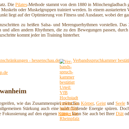
atz. Die
Pilates
-Methode stammt von dem 1880 in Mönchengladbach g
 Muskeln oder Muskelgruppen trainiert werden. In einem austarierte
unkt liegt auf der Optimierung von Fitness und Ausdauer, wobei der g
zschritten zu heißen Salsa- und Merenguerhythmen vorstellen. Das Z
n und allen andern Rhythmen, die zu den Bewegungen passen, durch di
zschritte kommt jeder im Training hinterher.
nschränkungen - hessenschau.de
Ver­bands­spruch­kam­mer be­stä­t
np.de
chwanheim
begreifen, wie das Zusammenspiel zwischen
Körper
,
Geist
und
Seele
fu
llgemeinen Stärkung auch eine sanft fließende Energie spüren. Doch
e Fokussierung auf den eigenen
Körper
kann Sie auch bei Ihrer
Diät
od