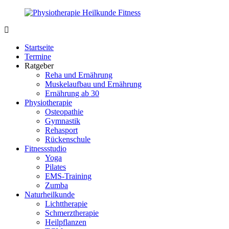
Zurück
zum
Inhalt
PhysioMed-
Gesundheit
Fit.de
für
Startseite
Körper
Termine
und
Ratgeber
Geist
Reha und Ernährung
Muskelaufbau und Ernährung
Ernährung ab 30
Physiotherapie
Osteopathie
Gymnastik
Rehasport
Rückenschule
Fitnessstudio
Yoga
Pilates
EMS-Training
Zumba
Naturheilkunde
Lichttherapie
Schmerztherapie
Heilpflanzen