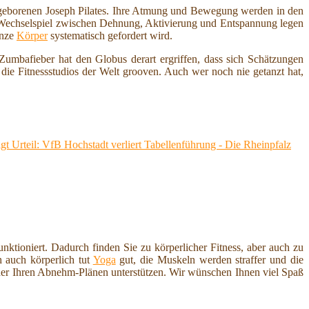
eborenen Joseph Pilates. Ihre Atmung und Bewegung werden in den
n Wechselspiel zwischen Dehnung, Aktivierung und Entspannung legen
anze
Körper
systematisch gefordert wird.
umbafieber hat den Globus derart ergriffen, dass sich Schätzungen
e Fitnessstudios der Welt grooven. Auch wer noch nie getanzt hat,
igt Ur­teil: VfB Hoch­stadt ver­liert Ta­bel­len­füh­rung - Die Rheinpfalz
nktioniert. Dadurch finden Sie zu körperlicher Fitness, aber auch zu
 auch körperlich tut
Yoga
gut, die Muskeln werden straffer und die
er Ihren Abnehm-Plänen unterstützen. Wir wünschen Ihnen viel Spaß