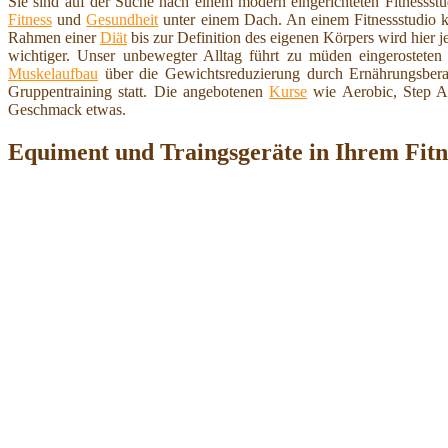
Sie sind auf der Suche nach einem modern eingerichteten Fitnesss
Fitness
und
Gesundheit
unter einem Dach. An einem Fitnessstudio 
Rahmen einer
Diät
bis zur Definition des eigenen Körpers wird hier j
wichtiger. Unser unbewegter Alltag führt zu müden eingerosteten
Muskelaufbau
über die Gewichtsreduzierung durch Ernährungsbera
Gruppentraining statt. Die angebotenen
Kurse
wie Aerobic, Step A
Geschmack etwas.
Equiment und Traingsgeräte in Ihrem Fitn