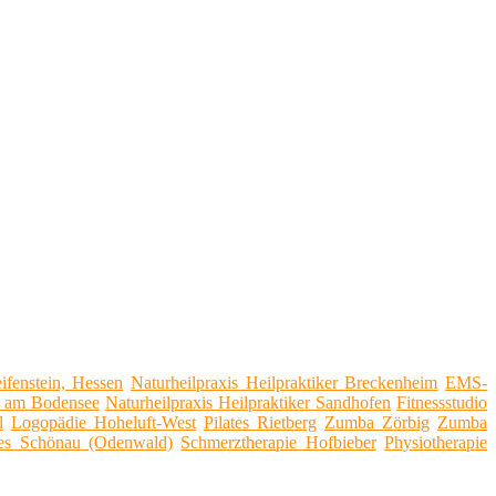
fenstein, Hessen
Naturheilpraxis Heilpraktiker Breckenheim
EMS-
d am Bodensee
Naturheilpraxis Heilpraktiker Sandhofen
Fitnessstudio
l
Logopädie Hoheluft-West
Pilates Rietberg
Zumba Zörbig
Zumba
tes Schönau (Odenwald)
Schmerztherapie Hofbieber
Physiotherapie