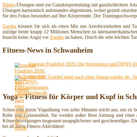
Pilates
-Übungen sind ein Ganzkörpertraining mit ganzheitlichem Ans
Übungen harmonisch aufeinander abgestimmt, wobei gezielt einzelne
Sie den Fokus besonders auf Ihre Körpermitte. Der Trainingsschwerp
Zumba
können Sie sich als einen Mix aus Aerobiceinheiten und Tan
zufolge heute knapp 12 Millionen Menschen zu lateinamerikanische
braucht keine Angst vor
Zumba
zu haben. Durch die sehr leichten Tan
Fitness-News in Schwanheim
Ironman Frankfurt 2026: Die Sperrungen und ÖPNV-Ei
Der TSV Griedel steigt nach einer Saison wieder ab - f
Yoga – Fitness für Körper und Kopf in S
Schon eine kurze Yogaübung von zehn Minuten reicht aus, um zu 
Ruhe und Gelassenheit. Sie werden außer Ihrer Atmung und einer a
Körperbewegungen insgesamt ausgeglichener und geschmeidiger. Di
bei all Ihren Fitness-Aktivitäten!