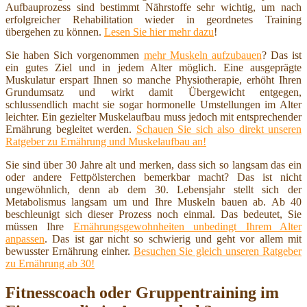
Aufbauprozess sind bestimmt Nährstoffe sehr wichtig, um nach
erfolgreicher Rehabilitation wieder in geordnetes Training
übergehen zu können.
Lesen Sie hier mehr dazu
!
Sie haben Sich vorgenommen
mehr Muskeln aufzubauen
? Das ist
ein gutes Ziel und in jedem Alter möglich. Eine ausgeprägte
Muskulatur erspart Ihnen so manche Physiotherapie, erhöht Ihren
Grundumsatz und wirkt damit Übergewicht entgegen,
schlussendlich macht sie sogar hormonelle Umstellungen im Alter
leichter. Ein gezielter Muskelaufbau muss jedoch mit entsprechender
Ernährung begleitet werden.
Schauen Sie sich also direkt unseren
Ratgeber zu Ernährung und Muskelaufbau an!
Sie sind über 30 Jahre alt und merken, dass sich so langsam das ein
oder andere Fettpölsterchen bemerkbar macht? Das ist nicht
ungewöhnlich, denn ab dem 30. Lebensjahr stellt sich der
Metabolismus langsam um und Ihre Muskeln bauen ab. Ab 40
beschleunigt sich dieser Prozess noch einmal. Das bedeutet, Sie
müssen Ihre
Ernährungsgewohnheiten unbedingt Ihrem Alter
anpassen
. Das ist gar nicht so schwierig und geht vor allem mit
bewusster Ernährung einher.
Besuchen Sie gleich unseren Ratgeber
zu Ernährung ab 30!
Fitnesscoach oder Gruppentraining im