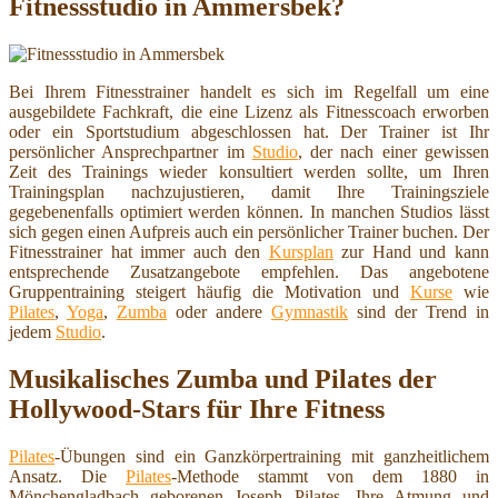
Fitnessstudio in Ammersbek?
Bei Ihrem Fitnesstrainer handelt es sich im Regelfall um eine
ausgebildete Fachkraft, die eine Lizenz als Fitnesscoach erworben
oder ein Sportstudium abgeschlossen hat. Der Trainer ist Ihr
persönlicher Ansprechpartner im
Studio
, der nach einer gewissen
Zeit des Trainings wieder konsultiert werden sollte, um Ihren
Trainingsplan nachzujustieren, damit Ihre Trainingsziele
gegebenenfalls optimiert werden können. In manchen Studios lässt
sich gegen einen Aufpreis auch ein persönlicher Trainer buchen. Der
Fitnesstrainer hat immer auch den
Kursplan
zur Hand und kann
entsprechende Zusatzangebote empfehlen. Das angebotene
Gruppentraining steigert häufig die Motivation und
Kurse
wie
Pilates
,
Yoga
,
Zumba
oder andere
Gymnastik
sind der Trend in
jedem
Studio
.
Musikalisches Zumba und Pilates der
Hollywood-Stars für Ihre Fitness
Pilates
-Übungen sind ein Ganzkörpertraining mit ganzheitlichem
Ansatz. Die
Pilates
-Methode stammt von dem 1880 in
Mönchengladbach geborenen Joseph Pilates. Ihre Atmung und