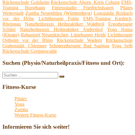
Rückenschule Golzheim
Rückenschule Ahorn, Kreis Coburg
EMS-
Training Burgthann
Fitnessstudio Friedrichshagen
Pilates
Weiterstadt
Zumba Neuenbürg (Württemberg)
Logopädie Rosbach
vor der Höhe
Lichttherapie Fulda
EMS-Training Kiedrich,
Rheingau
Naturheilpraxis Heilpraktiker Waldbröl
Ergotherapie
Schlier
Naturheilpraxis Heilpraktiker Andershof
Yoga Haina
(Kloster)
Rehasport Neuenkirchen, Lüneburger Heide
Lichttherapie
Ostheim vor der Rhön
Rückenschule Wadern
Rückenschule
Grabenstätt, Chiemsee
Schmerztherapie Bad Saulgau
Yoga Selb
Rückenschule Geringswalde
Suchen (Physio/Naturheilpraxis/Fitness und Ort):
Suche
Suchen
nach:
Fitness-Kurse
Pilates
Yoga
Zumba
Weitere Fitness-Kurse
Informieren Sie sich weiter!