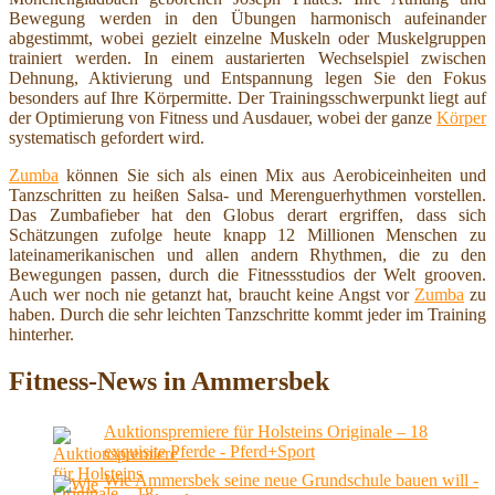
Bewegung werden in den Übungen harmonisch aufeinander
abgestimmt, wobei gezielt einzelne Muskeln oder Muskelgruppen
trainiert werden. In einem austarierten Wechselspiel zwischen
Dehnung, Aktivierung und Entspannung legen Sie den Fokus
besonders auf Ihre Körpermitte. Der Trainingsschwerpunkt liegt auf
der Optimierung von Fitness und Ausdauer, wobei der ganze
Körper
systematisch gefordert wird.
Zumba
können Sie sich als einen Mix aus Aerobiceinheiten und
Tanzschritten zu heißen Salsa- und Merenguerhythmen vorstellen.
Das Zumbafieber hat den Globus derart ergriffen, dass sich
Schätzungen zufolge heute knapp 12 Millionen Menschen zu
lateinamerikanischen und allen andern Rhythmen, die zu den
Bewegungen passen, durch die Fitnessstudios der Welt grooven.
Auch wer noch nie getanzt hat, braucht keine Angst vor
Zumba
zu
haben. Durch die sehr leichten Tanzschritte kommt jeder im Training
hinterher.
Fitness-News in Ammersbek
Auktionspremiere für Holsteins Originale – 18
exquisite Pferde - Pferd+Sport
Wie Ammersbek seine neue Grundschule bauen will -