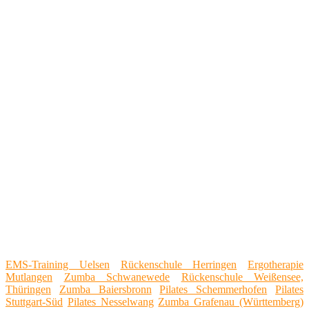
EMS-Training Uelsen
Rückenschule Herringen
Ergotherapie
Mutlangen
Zumba Schwanewede
Rückenschule Weißensee,
Thüringen
Zumba Baiersbronn
Pilates Schemmerhofen
Pilates
Stuttgart-Süd
Pilates Nesselwang
Zumba Grafenau (Württemberg)