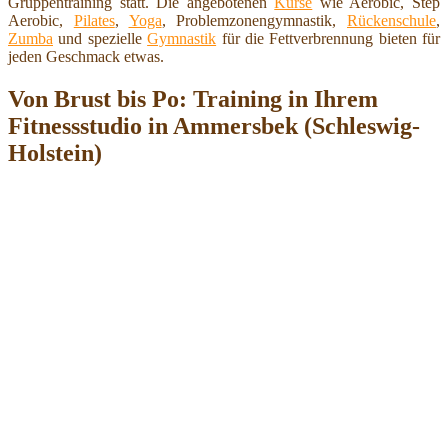
Gruppentraining statt. Die angebotenen
Kurse
wie Aerobic, Step
Aerobic,
Pilates
,
Yoga
, Problemzonengymnastik,
Rückenschule
,
Zumba
und spezielle
Gymnastik
für die Fettverbrennung bieten für
jeden Geschmack etwas.
Von Brust bis Po: Training in Ihrem
Fitnessstudio in Ammersbek (Schleswig-
Holstein)