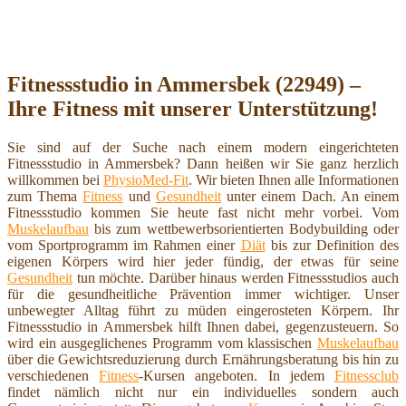
Fitnessstudio in Ammersbek (22949) –
Ihre Fitness mit unserer Unterstützung!
Sie sind auf der Suche nach einem modern eingerichteten
Fitnessstudio in Ammersbek? Dann heißen wir Sie ganz herzlich
willkommen bei
PhysioMed-Fit
. Wir bieten Ihnen alle Informationen
zum Thema
Fitness
und
Gesundheit
unter einem Dach. An einem
Fitnessstudio kommen Sie heute fast nicht mehr vorbei. Vom
Muskelaufbau
bis zum wettbewerbsorientierten Bodybuilding oder
vom Sportprogramm im Rahmen einer
Diät
bis zur Definition des
eigenen Körpers wird hier jeder fündig, der etwas für seine
Gesundheit
tun möchte. Darüber hinaus werden Fitnessstudios auch
für die gesundheitliche Prävention immer wichtiger. Unser
unbewegter Alltag führt zu müden eingerosteten Körpern. Ihr
Fitnessstudio in Ammersbek hilft Ihnen dabei, gegenzusteuern. So
wird ein ausgeglichenes Programm vom klassischen
Muskelaufbau
über die Gewichtsreduzierung durch Ernährungsberatung bis hin zu
verschiedenen
Fitness
-Kursen angeboten. In jedem
Fitnessclub
findet nämlich nicht nur ein individuelles sondern auch