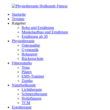
Zurück
zum
Startseite
Inhalt
PhysioMed-
Gesundheit
Termine
Fit.de
für
Ratgeber
Körper
Reha und Ernährung
und
Muskelaufbau und Ernährung
Geist
Ernährung ab 30
Physiotherapie
Osteopathie
Gymnastik
Rehasport
Rückenschule
Fitnessstudio
Yoga
Pilates
EMS-Training
Zumba
Naturheilkunde
Lichttherapie
Schmerztherapie
Heilpflanzen
TCM
Ergotherapie