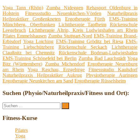
Yoga Tann (Rhön)
Zumba Nideggen
Rehasport Oldenburg in
Holstein
Fitnessstudio Neuenkirchen-Vörden
Naturheilpraxis
Heilpraktiker Großenkneten
Ergotherapie Fürth
EMS-Training
Münchberg, Oberfranken
Lichttherapie Tapfheim
Rückenschule
Leegebruch
Lichttherapie Altrip, Kreis Ludwigshafen am Rhein
Pilates Emmelshausen
Zumba Stuttgart-Nord
EMS-Training Brand-
Erbisdorf
Yoga Loiching
EMS-Training Gröditz bei Riesa
EMS-
Training Liebschützberg
Rückenschule Seckach
Lichttherapie
Claußnitz bei Chemnitz
Rückenschule Bodman-Ludwigshafen
EMS-Training Schönefeld bei Berlin
Zumba Bad Lauchstädt
Yoga
Bitz (Württemberg)
Zumba Michendorf
Ergotherapie Neuenburg
am Rhein
Yoga Raschau, Erzgebirge
Fitnessstudio Kaulsdorf
Naturheilpraxis Heilpraktiker Aukrug
Physiotherapie Auringen
Ergotherapie Neunkirchen am Sand
Ergotherapie Rüsselsheim
Suchen (Physio/Naturheilpraxis/Fitness und Ort):
Suche
Suchen
nach:
Fitness-Kurse
Pilates
Yoga