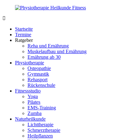
Zurück
zum
Inhalt
PhysioMed-
Gesundheit
Fit.de
für
Startseite
Körper
Termine
und
Ratgeber
Geist
Reha und Ernährung
Muskelaufbau und Ernährung
Ernährung ab 30
Physiotherapie
Osteopathie
Gymnastik
Rehasport
Rückenschule
Fitnessstudio
Yoga
Pilates
EMS-Training
Zumba
Naturheilkunde
Lichttherapie
Schmerztherapie
Heilpflanzen