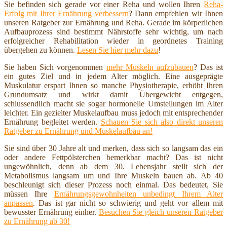
Sie befinden sich gerade vor einer Reha und wollen Ihren
Reha-
Erfolg mit Ihrer Ernährung verbessern
? Dann empfehlen wir Ihnen
unseren Ratgeber zur Ernährung und Reha. Gerade im körperlichen
Aufbauprozess sind bestimmt Nährstoffe sehr wichtig, um nach
erfolgreicher Rehabilitation wieder in geordnetes Training
übergehen zu können.
Lesen Sie hier mehr dazu
!
Sie haben Sich vorgenommen
mehr Muskeln aufzubauen
? Das ist
ein gutes Ziel und in jedem Alter möglich. Eine ausgeprägte
Muskulatur erspart Ihnen so manche Physiotherapie, erhöht Ihren
Grundumsatz und wirkt damit Übergewicht entgegen,
schlussendlich macht sie sogar hormonelle Umstellungen im Alter
leichter. Ein gezielter Muskelaufbau muss jedoch mit entsprechender
Ernährung begleitet werden.
Schauen Sie sich also direkt unseren
Ratgeber zu Ernährung und Muskelaufbau an!
Sie sind über 30 Jahre alt und merken, dass sich so langsam das ein
oder andere Fettpölsterchen bemerkbar macht? Das ist nicht
ungewöhnlich, denn ab dem 30. Lebensjahr stellt sich der
Metabolismus langsam um und Ihre Muskeln bauen ab. Ab 40
beschleunigt sich dieser Prozess noch einmal. Das bedeutet, Sie
müssen Ihre
Ernährungsgewohnheiten unbedingt Ihrem Alter
anpassen
. Das ist gar nicht so schwierig und geht vor allem mit
bewusster Ernährung einher.
Besuchen Sie gleich unseren Ratgeber
zu Ernährung ab 30!