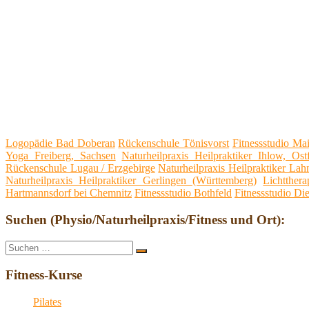
Logopädie Bad Doberan
Rückenschule Tönisvorst
Fitnessstudio Ma
Yoga Freiberg, Sachsen
Naturheilpraxis Heilpraktiker Ihlow, Ostf
Rückenschule Lugau / Erzgebirge
Naturheilpraxis Heilpraktiker Lah
Naturheilpraxis Heilpraktiker Gerlingen (Württemberg)
Lichtther
Hartmannsdorf bei Chemnitz
Fitnessstudio Bothfeld
Fitnessstudio Di
Suchen (Physio/Naturheilpraxis/Fitness und Ort):
Suche
Suchen
nach:
Fitness-Kurse
Pilates