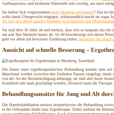
Aufbauprozess sind bestimmt Nährstoffe sehr wichtig, um nach erfolg
Sie haben Sich vorgenommen
mehr Muskeln aufzubauen
? Das ist ei
wirkt damit Übergewicht entgegen, schlussendlich macht sie sogar h
Sie sich also direkt unseren Ratgeber zu Ernährung und Muskelaufba
Sie sind über 30 Jahre alt und merken, dass sich so langsam das ein
um und Ihre Muskeln bauen ab. Ab 40 beschleunigt sich dieser Proze
geht vor allem mit bewusster Ernährung einher.
Besuchen Sie gleich 
Aussicht auf schnelle Besserung – Ergothe
Die Dauer einer ergotherapeutischen Behandlung kommt stets auf 
Manchmal werden zwischen den Einheiten Pausen eingelegt, damit das 
von der Art der Beeinträchtigung abhängig, sie sind aber heute besse
Krankheit sehr stark geschädigt wurden. Dennoch kann die Therapie für
Behandlungsansätze für Jung und Alt durc
Die Handrehabilitation umfasst beispielsweise die Behandlung sow
in der Orthopädie findet man Ergotherapie. Dabei umfasst die Beha
sowie angeborene Fehlbildungen. Auch Abnutzungserscheinungen de