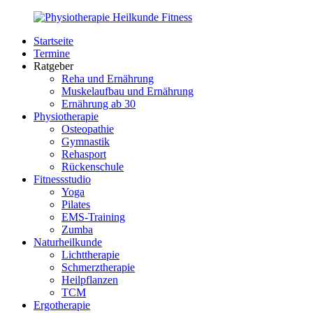
Zurück
zum
Startseite
Inhalt
PhysioMed-
Gesundheit
Termine
Fit.de
für
Ratgeber
Körper
Reha und Ernährung
und
Muskelaufbau und Ernährung
Geist
Ernährung ab 30
Physiotherapie
Osteopathie
Gymnastik
Rehasport
Rückenschule
Fitnessstudio
Yoga
Pilates
EMS-Training
Zumba
Naturheilkunde
Lichttherapie
Schmerztherapie
Heilpflanzen
TCM
Ergotherapie