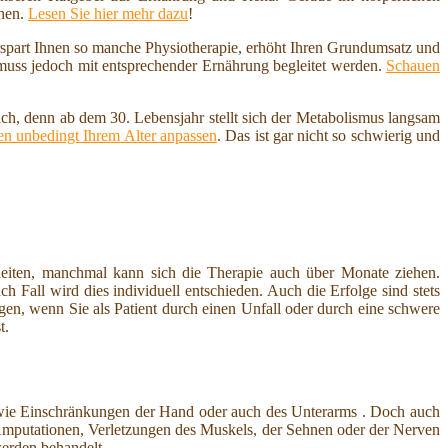
nnen.
Lesen Sie hier mehr dazu
!
erspart Ihnen so manche Physiotherapie, erhöht Ihren Grundumsatz und
 muss jedoch mit entsprechender Ernährung begleitet werden.
Schauen
ich, denn ab dem 30. Lebensjahr stellt sich der Metabolismus langsam
n unbedingt Ihrem Alter anpassen
. Das ist gar nicht so schwierig und
heiten, manchmal kann sich die Therapie auch über Monate ziehen.
 Fall wird dies individuell entschieden. Auch die Erfolge sind stets
ngen, wenn Sie als Patient durch einen Unfall oder durch eine schwere
t.
owie Einschränkungen der Hand oder auch des Unterarms . Doch auch
Amputationen, Verletzungen des Muskels, der Sehnen oder der Nerven
erden behandelt.