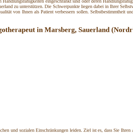
en Handlungsfähigkeiten eingeschränkt sind oder deren Handlungsfähigke
rland zu unterstützen. Die Schwerpunkte liegen dabei in Ihrer Selbstve
alität von Ihnen als Patient verbessern sollen. Selbstbestimmtheit un
gotherapeut in Marsberg, Sauerland (Nordr
hischen und sozialen Einschränkungen leiden. Ziel ist es, dass Sie Ihre