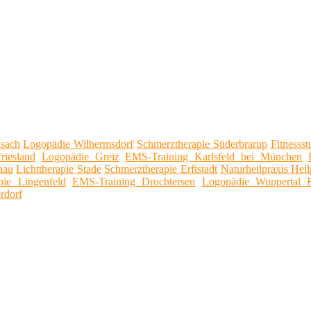
isach
Logopädie Wilhermsdorf
Schmerztherapie Süderbrarup
Fitnesss
riesland
Logopädie Greiz
EMS-Training Karlsfeld bei München
nau
Lichttherapie Stade
Schmerztherapie Erftstadt
Naturheilpraxis Hei
apie Lingenfeld
EMS-Training Drochtersen
Logopädie Wuppertal 
erdorf