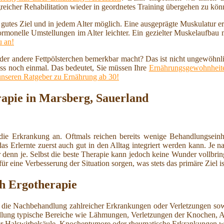
reicher Rehabilitation wieder in geordnetes Training übergehen zu kö
n gutes Ziel und in jedem Alter möglich. Eine ausgeprägte Muskulatur 
ormonelle Umstellungen im Alter leichter. Ein gezielter Muskelaufbau
u an!
 oder andere Fettpölsterchen bemerkbar macht? Das ist nicht ungewöhnl
ss noch einmal. Das bedeutet, Sie müssen Ihre
Ernährungsgewohnheite
unseren Ratgeber zu Ernährung ab 30!
rapie in Marsberg, Sauerland
die Erkrankung an. Oftmals reichen bereits wenige Behandlungsein
Erlernte zuerst auch gut in den Alltag integriert werden kann. Je nach
r denn je. Selbst die beste Therapie kann jedoch keine Wunder vollbri
 eine Verbesserung der Situation sorgen, was stets das primäre Ziel is
h Ergotherapie
ie die Nachbehandlung zahlreicher Erkrankungen oder Verletzungen s
ndlung typische Bereiche wie Lähmungen, Verletzungen der Knochen, 
r Halswirbelsäule, Knochentumore oder rheumatische Erkrankungen w