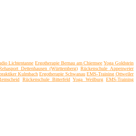
tudio Lichtentanne
Ergotherapie Bernau am Chiemsee
Yoga Goldstein
Rehasport Dettenhausen (Württemberg)
Rückenschule Appenweier
lpraktiker Kulmbach
Ergotherapie Schwanau
EMS-Training Ottweiler
Remscheid
Rückenschule Bitterfeld
Yoga Weilburg
EMS-Training