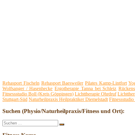
Rehasport Fischeln
Rehasport Baesweiler
Pilates Kamp-Lintfort
Yog
Wolfsanger / Hasenhecke
Ergotherapie Tanna bei Schleiz
Rückens
Fitnessstudio Boll (Kreis Göppingen)
Lichttherapie Ohrdruf
Lichtthe
Stuttgart-Süd
Naturheilpraxis Heilpraktiker Diemelstadt
Fitnessstudi
Suchen (Physio/Naturheilpraxis/Fitness und Ort):
Suche
Suchen
nach: