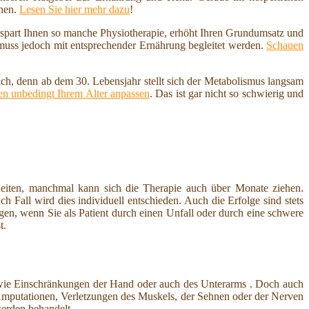
nnen.
Lesen Sie hier mehr dazu
!
erspart Ihnen so manche Physiotherapie, erhöht Ihren Grundumsatz und
 muss jedoch mit entsprechender Ernährung begleitet werden.
Schauen
ich, denn ab dem 30. Lebensjahr stellt sich der Metabolismus langsam
n unbedingt Ihrem Alter anpassen
. Das ist gar nicht so schwierig und
heiten, manchmal kann sich die Therapie auch über Monate ziehen.
 Fall wird dies individuell entschieden. Auch die Erfolge sind stets
ngen, wenn Sie als Patient durch einen Unfall oder durch eine schwere
t.
owie Einschränkungen der Hand oder auch des Unterarms . Doch auch
Amputationen, Verletzungen des Muskels, der Sehnen oder der Nerven
erden behandelt.