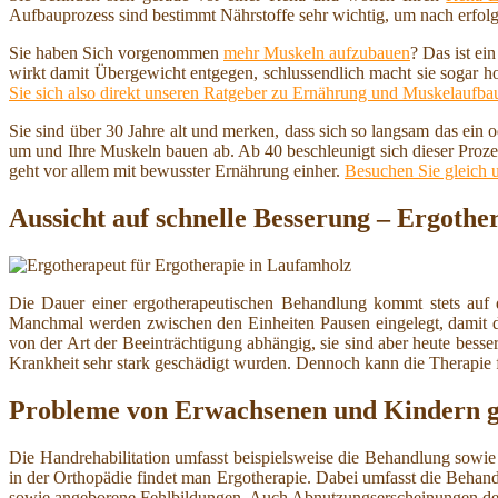
Aufbauprozess sind bestimmt Nährstoffe sehr wichtig, um nach erfolg
Sie haben Sich vorgenommen
mehr Muskeln aufzubauen
? Das ist ei
wirkt damit Übergewicht entgegen, schlussendlich macht sie sogar h
Sie sich also direkt unseren Ratgeber zu Ernährung und Muskelaufba
Sie sind über 30 Jahre alt und merken, dass sich so langsam das ein
um und Ihre Muskeln bauen ab. Ab 40 beschleunigt sich dieser Proze
geht vor allem mit bewusster Ernährung einher.
Besuchen Sie gleich 
Aussicht auf schnelle Besserung – Ergothe
Die Dauer einer ergotherapeutischen Behandlung kommt stets auf 
Manchmal werden zwischen den Einheiten Pausen eingelegt, damit das 
von der Art der Beeinträchtigung abhängig, sie sind aber heute besse
Krankheit sehr stark geschädigt wurden. Dennoch kann die Therapie für
Probleme von Erwachsenen und Kindern ge
Die Handrehabilitation umfasst beispielsweise die Behandlung sow
in der Orthopädie findet man Ergotherapie. Dabei umfasst die Beha
sowie angeborene Fehlbildungen. Auch Abnutzungserscheinungen de