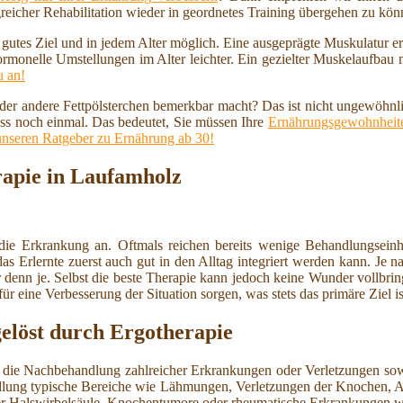
reicher Rehabilitation wieder in geordnetes Training übergehen zu kö
n gutes Ziel und in jedem Alter möglich. Eine ausgeprägte Muskulatur 
ormonelle Umstellungen im Alter leichter. Ein gezielter Muskelaufbau
u an!
 oder andere Fettpölsterchen bemerkbar macht? Das ist nicht ungewöhnl
ss noch einmal. Das bedeutet, Sie müssen Ihre
Ernährungsgewohnheite
unseren Ratgeber zu Ernährung ab 30!
rapie in Laufamholz
die Erkrankung an. Oftmals reichen bereits wenige Behandlungsein
Erlernte zuerst auch gut in den Alltag integriert werden kann. Je nach
r denn je. Selbst die beste Therapie kann jedoch keine Wunder vollbri
 eine Verbesserung der Situation sorgen, was stets das primäre Ziel is
löst durch Ergotherapie
ie die Nachbehandlung zahlreicher Erkrankungen oder Verletzungen s
ndlung typische Bereiche wie Lähmungen, Verletzungen der Knochen, 
r Halswirbelsäule, Knochentumore oder rheumatische Erkrankungen w