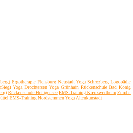
berg)
Ergotherapie Flensburg Neustadt
Yoga Schrozberg
Logopädie
(Sieg)
Yoga Drochtersen
Yoga Grünhain
Rückenschule Bad König
erg)
Rückenschule Heiligensee
EMS-Training Kreuzwertheim
Zumba
üttel
EMS-Training Nordstemmen
Yoga Altenkunstadt