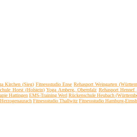
a Kirchen (Sieg)
Fitnessstudio Ense
Rehasport Weingarten (Württem
chule Horst (Holstein)
Yoga Amberg, Oberpfalz
Rehasport Hennef 
rapie Hattingen
EMS-Training Werl
Rückenschule Heubach (Württemb
o Herzogenaurach
Fitnessstudio Thallwitz
Fitnessstudio Hamburg-Eimsb