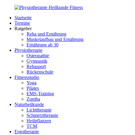
Zurück
zum
Startseite
Inhalt
PhysioMed-
Gesundheit
Termine
Fit.de
für
Ratgeber
Körper
Reha und Ernährung
und
Muskelaufbau und Ernährung
Geist
Ernährung ab 30
Physiotherapie
Osteopathie
Gymnastik
Rehasport
Rückenschule
Fitnessstudio
Yoga
Pilates
EMS-Training
Zumba
Naturheilkunde
Lichttherapie
Schmerztherapie
Heilpflanzen
TCM
Ergotherapie